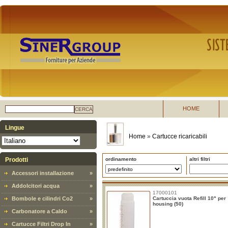
HOME
CERCA
Lingue
Home
»
Cartucce ricaricabili
Prodotti
ordinamento
altri filtri
Accessori installazione
»
Addolcitori acqua
»
17000101
Bombole e cilindri Co2
»
Cartuccia vuota Refill 10" per
housing (50)
Carbonatore a Caldo
»
Cartucce Filtri Drop In
»