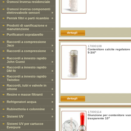
Osmosi Inversa residenziale
Osmosi inversa componenti
elettrovalvole sensori
»
Pentek filtri e parti ricambio
»
Prodotti di sanificazione e
manutenzione
»
dettagli
Purificatori sopralavello
Raccordi a compressione
Jaco
»
17000108
Contenitore calcite regolatore
Raccordi a compressione
»
9-3/4"
Raccordi a innesto rapido
John Guest
»
Raccordi a innesto rapido
DM fit
»
Raccordi a innesto rapido
Twistloc
»
Raccordi, tubi e valvole in
ottone
»
Resine e masse filtranti
»
dettagli
Refrigeratori acqua
»
Rubinetteria e colonnine
»
17000114
Giunzione per contenitore vuo
Sistemi UV
»
trasparente 10"
Sistemi UV per cartucce
Everpure