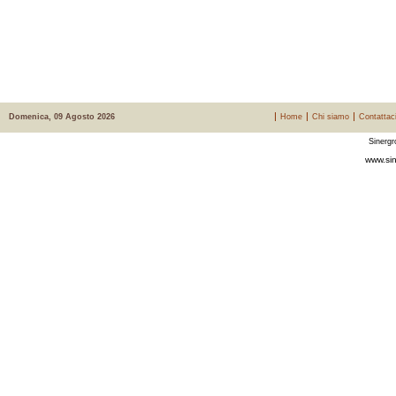
Domenica, 09 Agosto 2026
Home
Chi siamo
Contattac
Sinergr
www.sin