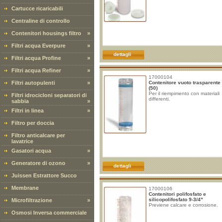
Cartucce ricaricabili
Centraline di controllo
Contenitori housings filtro
»
Filtri acqua Everpure
»
dettagli
Filtri acqua Profine
»
Filtri acqua Refiner
»
17000104
Filtri autopulenti
»
Contenitore vuoto trasparente 
(50)
Per il riempimento con materiali
Filtri idrocicloni separatori di
differenti.
sabbia
»
Filtri in linea
»
Filtro per doccia
Filtro anticalcare per
lavatrice
Gasatori acqua
»
Generatore di ozono
»
dettagli
Juissen Estrattore Succo
Membrane
17000106
Contenitori polifosfato e
silicopolifosfato 9-3/4"
Microfiltrazione
»
Previene calcare e corrosione.
Osmosi Inversa commerciale