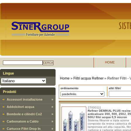
HOME
CERCA
Lingue
Home
»
Filtri acqua Refiner
»
Refiner Filtri 
ordinamento
altri filtri
Prodotti
Accessori installazione
»
Addolcitori acqua
»
27000111
Refiner DEMIKAL PLUS resine
Bombole e cilindri Co2
»
anticalcare 350, 500, 250J, 3
500J filtri acqua 0,5 micron
Sistema filtrante a tripla azione
Carbonatore a Caldo
»
composto da resina cationica d
tamponata ad alta capacità, fibr
Cartucce Filtri Drop In
»
carbone e carbone attivo granu