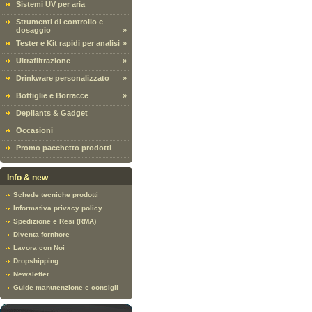
Sistemi UV per aria
Strumenti di controllo e
dosaggio
»
Tester e Kit rapidi per analisi
»
Ultrafiltrazione
»
Drinkware personalizzato
»
Bottiglie e Borracce
»
Depliants & Gadget
Occasioni
Promo pacchetto prodotti
Info & new
Schede tecniche prodotti
Informativa privacy policy
Spedizione e Resi (RMA)
Diventa fornitore
Lavora con Noi
Dropshipping
Newsletter
Guide manutenzione e consigli