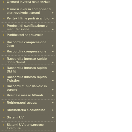
Osmosi Inversa residenziale
Osmosi inversa componenti
elettrovalvole sensori
»
Pentek filtri e parti ricambio
»
Prodotti di sanificazione e
manutenzione
»
Purificatori sopralavello
Raccordi a compressione
Jaco
»
Raccordi a compressione
»
Raccordi a innesto rapido
John Guest
»
Raccordi a innesto rapido
DM fit
»
Raccordi a innesto rapido
Twistloc
»
Raccordi, tubi e valvole in
ottone
»
Resine e masse filtranti
»
Refrigeratori acqua
»
Rubinetteria e colonnine
»
Sistemi UV
»
Sistemi UV per cartucce
Everpure