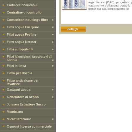
argentizzato (GAC), progettato p
Cartucce ricaricabili
trattamento dell’acqua potabile
destinata alla preparazione di
bevande calde e all’utilizzo in si
Centraline di controllo
beverage professionali. La cart
tre stadi combina addolcimento,
Contenitori housings filtro
»
tampone di correzione del pH e
filtrazione dell’acqua, garanten
Filtri acqua Everpure
»
trattamento equilibrato che
dettagli
contribuisce a mantenere
Filtri acqua Profine
»
un’erogazione con pH pressoch
Filtri acqua Refiner
»
Filtri autopulenti
»
Filtri idrocicloni separatori di
sabbia
»
Filtri in linea
»
Filtro per doccia
Filtro anticalcare per
lavatrice
Gasatori acqua
»
Generatore di ozono
»
Juissen Estrattore Succo
Membrane
Microfiltrazione
»
Osmosi Inversa commerciale