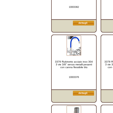
10003362
dettagli
3376 Rubinetto acciaio inox 304
3378 Ru
3 vie 3/8" senza metalli pesanti
3 vie 
con canna flessibile blu
con 
10003376
dettagli