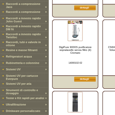
Raccordi a compressione
Jaco
»
dettagli
Raccordi a compressione
»
Raccordi a innesto rapido
John Guest
»
Raccordi a innesto rapido
DM fit
»
Raccordi a innesto rapido
Twistloc
»
Raccordi, tubi e valvole in
ottone
»
DigiPure 9000S purificatore
CS6H 
Resine e masse filtranti
»
sopralavello senza filtro (4)
Volu
Cromato
Refrigeratori acqua
»
Rubinetteria e colonnine
»
14000102-02
Sistemi UV
»
Sistemi UV per cartucce
Everpure
dettagli
Sistemi UV per aria
Strumenti di controllo e
dosaggio
»
Tester e Kit rapidi per analisi
»
Ultrafiltrazione
»
Drinkware personalizzato
»