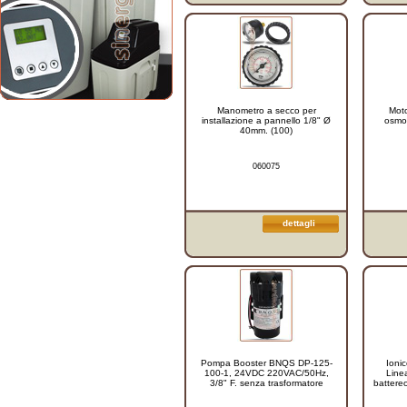
Manometro a secco per
Moto
installazione a pannello 1/8" Ø
osmos
40mm. (100)
060075
dettagli
Pompa Booster BNQS DP-125-
Ionic
100-1, 24VDC 220VAC/50Hz,
Line
3/8" F. senza trasformatore
battere