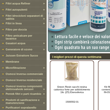
Filtri acqua Refiner
»
Filtri autopulenti
»
Filtri idrocicloni separatori di
sabbia
»
Filtri in linea
»
Filtro per doccia
Filtro anticalcare per
lavatrice
Gasatori acqua
»
Generatore di ozono
»
Juissen Estrattore Succo
I migliori prezzi di questa settimana
Membrane
Microfiltrazione
»
Osmosi Inversa commerciale
Osmosi Inversa residenziale
Osmosi inversa componenti
Green Resin sacchi resina
Kit f
elettrovalvole sensori
»
cationica forte per addolcimento
conteni
1ltr. (25) Eterosferica
IN-OU
Pentek filtri e parti ricambio
»
Prodotti di sanificazione e
15000502-01
manutenzione
»
Purificatori sopralavello