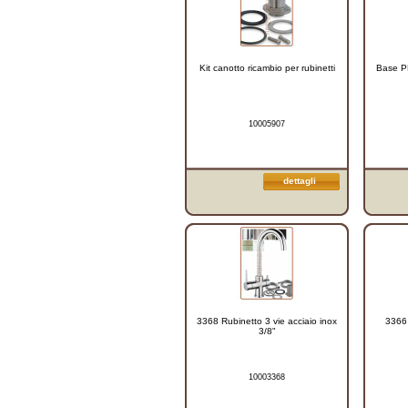
Kit canotto ricambio per rubinetti
Base P
10005907
dettagli
3368 Rubinetto 3 vie acciaio inox
3366 
3/8"
10003368