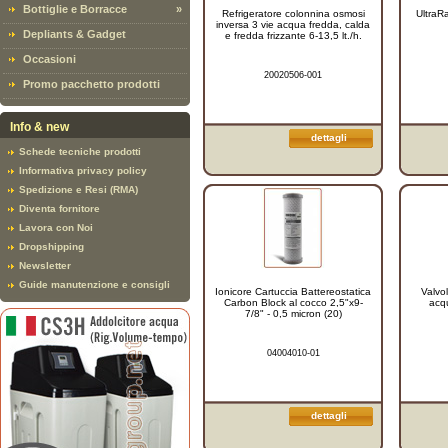
Bottiglie e Borracce
»
Refrigeratore colonnina osmosi
UltraR
inversa 3 vie acqua fredda, calda
Depliants & Gadget
e fredda frizzante 6-13,5 lt./h.
Occasioni
20020506-001
Promo pacchetto prodotti
Info & new
dettagli
Schede tecniche prodotti
Informativa privacy policy
Spedizione e Resi (RMA)
Diventa fornitore
Lavora con Noi
Dropshipping
Newsletter
Guide manutenzione e consigli
Ionicore Cartuccia Battereostatica
Valvol
Carbon Block al cocco 2,5"x9-
acq
7/8" - 0,5 micron (20)
04004010-01
dettagli