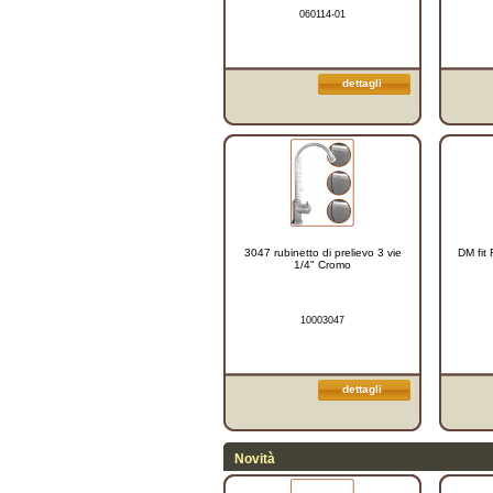
060114-01
dettagli
3047 rubinetto di prelievo 3 vie
DM fit 
1/4" Cromo
10003047
dettagli
Novità