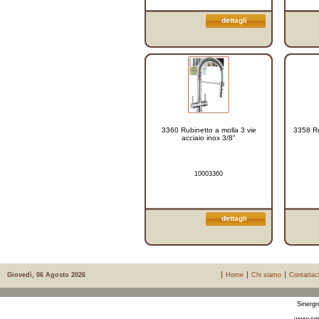
dettagli
3360 Rubinetto a molla 3 vie
3358 Ru
acciaio inox 3/8"
10003360
dettagli
Giovedì, 06 Agosto 2026
Home
Chi siamo
Contattac
Sinergr
www.sin