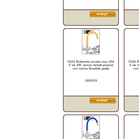
dettagli
5324 Rubinetto acciaio inox 304
5326 Ru
5 vie 3/8" senza metalli pesanti
5 vie 
con canna flessibile gialla
con 
10005324
dettagli