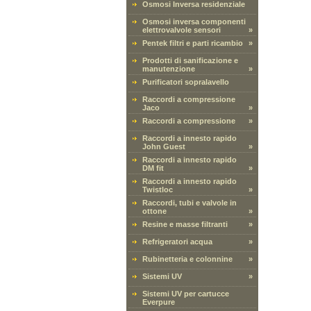
Osmosi Inversa residenziale
Osmosi inversa componenti
elettrovalvole sensori
»
Pentek filtri e parti ricambio
»
Prodotti di sanificazione e
manutenzione
»
Purificatori sopralavello
Raccordi a compressione
Jaco
»
Raccordi a compressione
»
Raccordi a innesto rapido
John Guest
»
Raccordi a innesto rapido
DM fit
»
Raccordi a innesto rapido
Twistloc
»
Raccordi, tubi e valvole in
ottone
»
Resine e masse filtranti
»
Refrigeratori acqua
»
Rubinetteria e colonnine
»
Sistemi UV
»
Sistemi UV per cartucce
Everpure