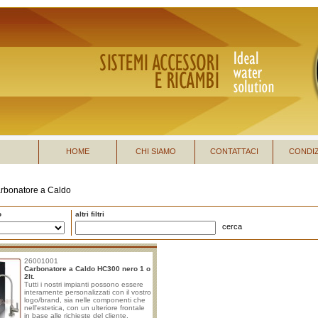
HOME
CHI SIAMO
CONTATTACI
CONDIZ
rbonatore a Caldo
o
altri filtri
cerca
26001001
Carbonatore a Caldo HC300 nero 1 o
2lt.
Tutti i nostri impianti possono essere
interamente personalizzati con il vostro
logo/brand, sia nelle componenti che
nell'estetica, con un ulteriore frontale
in base alle richieste del cliente.