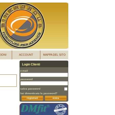
IONI
ACCOUNT
MAPPA DEL SITO
Login Clienti
e-mail
password
salva password
hai dimenticato la password?
registrati
entra