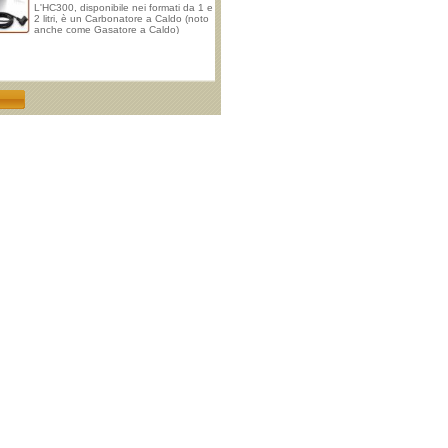
L'HC300, disponibile nei formati da 1 e
2 litri, è un Carbonatore a Caldo (noto
anche come Gasatore a Caldo)
progettato per essere la soluzione
ideale nella produzione di acqua
frizzante in abbinamento a un
refrigeratore. Progettato per
rispondere alle esigenze di bar, tavole
calde, piccola e media ristorazione,