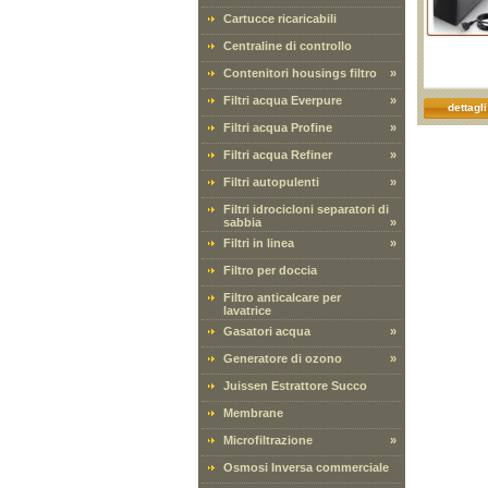
Cartucce ricaricabili
Centraline di controllo
Contenitori housings filtro
»
Filtri acqua Everpure
»
dettagli
Filtri acqua Profine
»
Filtri acqua Refiner
»
Filtri autopulenti
»
Filtri idrocicloni separatori di
sabbia
»
Filtri in linea
»
Filtro per doccia
Filtro anticalcare per
lavatrice
Gasatori acqua
»
Generatore di ozono
»
Juissen Estrattore Succo
Membrane
Microfiltrazione
»
Osmosi Inversa commerciale