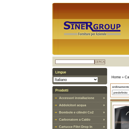
CERCA
Lingue
Home
»
Ca
ordinament
Prodotti
Accessori installazione
»
Addolcitori acqua
»
Bombole e cilindri Co2
»
Carbonatore a Caldo
»
Cartucce Filtri Drop In
»