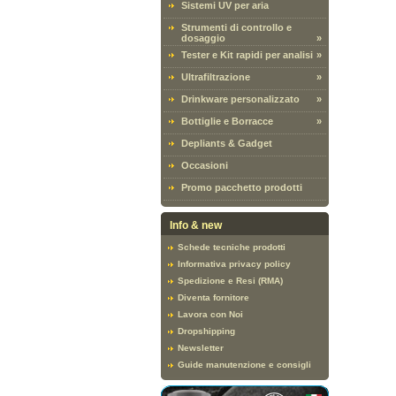
Sistemi UV per aria
Strumenti di controllo e
dosaggio
»
Tester e Kit rapidi per analisi
»
Ultrafiltrazione
»
Drinkware personalizzato
»
Bottiglie e Borracce
»
Depliants & Gadget
Occasioni
Promo pacchetto prodotti
Info & new
Schede tecniche prodotti
Informativa privacy policy
Spedizione e Resi (RMA)
Diventa fornitore
Lavora con Noi
Dropshipping
Newsletter
Guide manutenzione e consigli