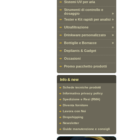
Sistemi UV per aria
Strumenti di controllo e
dosaggio
»
Tester e Kit rapidi per analisi
»
Ultrafiltrazione
»
Drinkware personalizzato
»
Bottiglie e Borracce
»
Depliants & Gadget
Occasioni
Promo pacchetto prodotti
Info & new
Schede tecniche prodotti
Informativa privacy policy
Spedizione e Resi (RMA)
Diventa fornitore
Lavora con Noi
Dropshipping
Newsletter
Guide manutenzione e consigli