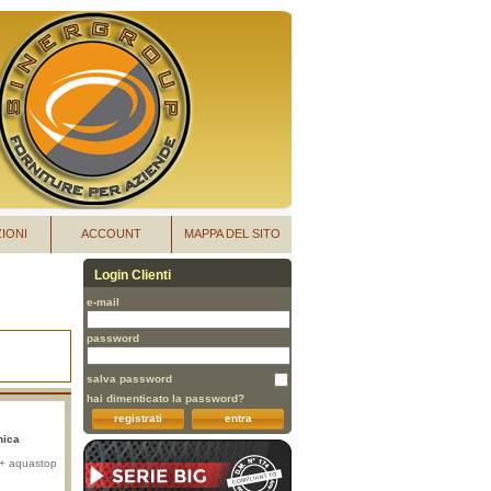
IONI
ACCOUNT
MAPPA DEL SITO
Login Clienti
e-mail
password
salva password
hai dimenticato la password?
registrati
entra
nica
x + aquastop