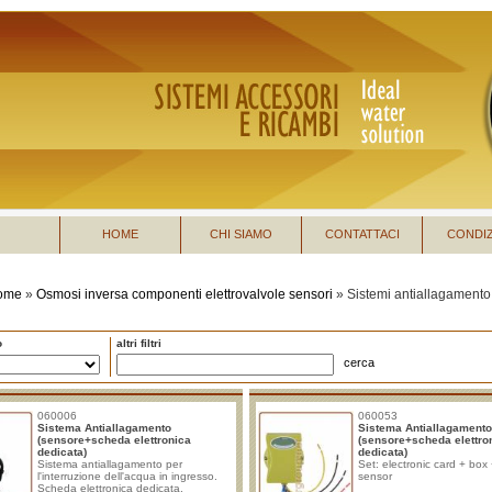
HOME
CHI SIAMO
CONTATTACI
CONDIZ
ome
»
Osmosi inversa componenti elettrovalvole sensori
»
Sistemi antiallagamento
o
altri filtri
cerca
060006
060053
Sistema Antiallagamento
Sistema Antiallagamento
(sensore+scheda elettronica
(sensore+scheda elettro
dedicata)
dedicata)
Sistema antiallagamento per
Set: electronic card + bo
l'interruzione dell'acqua in ingresso.
sensor
Scheda elettronica dedicata.