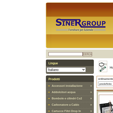
CERCA
Lingue
H
Prodotti
ordinament
Accessori installazione
»
Addolcitori acqua
»
Bombole e cilindri Co2
»
Carbonatore a Caldo
»
Cartucce Filtri Drop In
»