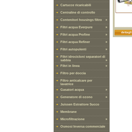
Cartucce ricaricabili
Centraline di controllo
Contenitori housings filtro
»
Filtri acqua Everpure
»
dettagli
Filtri acqua Profine
»
Filtri acqua Refiner
»
Filtri autopulenti
»
Filtri idrocicloni separatori di
sabbia
»
Filtri in linea
»
Filtro per doccia
Filtro anticalcare per
lavatrice
Gasatori acqua
»
Generatore di ozono
»
Juissen Estrattore Succo
Membrane
Microfiltrazione
»
Osmosi Inversa commerciale