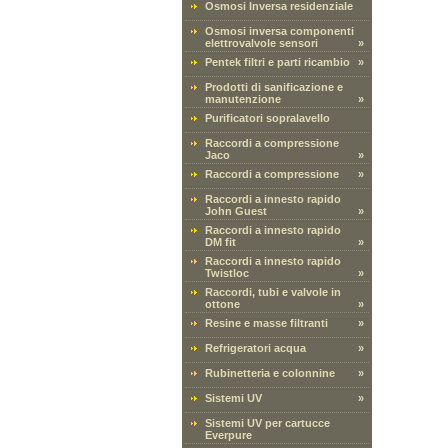
Osmosi Inversa residenziale
Osmosi inversa componenti
elettrovalvole sensori
»
Pentek filtri e parti ricambio
»
Prodotti di sanificazione e
manutenzione
»
Purificatori sopralavello
Raccordi a compressione
Jaco
»
Raccordi a compressione
»
Raccordi a innesto rapido
John Guest
»
Raccordi a innesto rapido
DM fit
»
Raccordi a innesto rapido
Twistloc
»
Raccordi, tubi e valvole in
ottone
»
Resine e masse filtranti
»
Refrigeratori acqua
»
Rubinetteria e colonnine
»
Sistemi UV
»
Sistemi UV per cartucce
Everpure