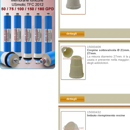
dettagli
15000406
Crepine sottovalvola Ø 21mm.
27mm.
La misura diametro 27mm. è la 
usata e presente nella maggior 
degli addolcitori.
dettagli
15000432
Imbuto riempimento resine