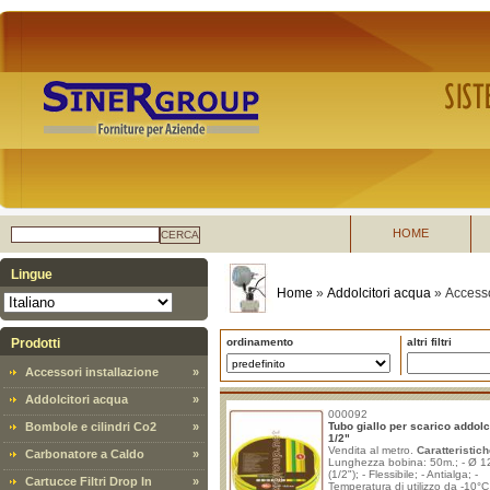
HOME
CERCA
Lingue
Home
»
Addolcitori acqua
»
Accesso
Prodotti
ordinamento
altri filtri
Accessori installazione
»
Addolcitori acqua
»
000092
Bombole e cilindri Co2
»
Tubo giallo per scarico addolc
1/2"
Vendita al metro.
Caratteristich
Carbonatore a Caldo
»
Lunghezza bobina: 50m.; - Ø 
(1/2"); - Flessibile; - Antialga; -
Cartucce Filtri Drop In
»
Temperatura di utilizzo da -10°C