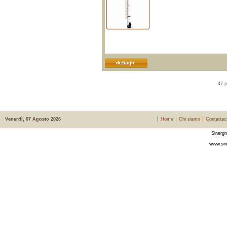
dettagli
47 p
Venerdì, 07 Agosto 2026
Home
Chi siamo
Contattac
Sinergr
www.sin