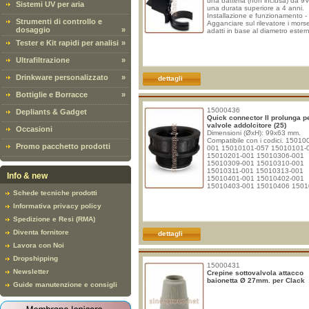
una batteria (non inclusa) da 9
Sistemi UV per aria
una durata superiore a 4 anni.
Installazione e funzionamento -
Strumenti di controllo e
Agganciare sul rilevatore i morse
dosaggio
»
adatti in base al diametro ester
pozzetto salamoia (la confezion
Tester e Kit rapidi per analisi
»
include due morsetti da 2" e du
morsetti da 4") - Fissare il rileva
Ultrafiltrazione
»
all'esterno del pozzetto salamoi
regolarlo alla giusta altezza (il p
Drinkware personalizzato
»
dettagli
Bottiglie e Borracce
»
15000436
Depliants & Gadget
Quick connector II prolunga p
valvole addolcitore (25)
Occasioni
Dimensioni (ØxH): 99x63 mm.
Compatibile con i codici. 15010
Promo pacchetto prodotti
001 15010101-057 15010101-
15010201-001 15010306-001
15010309-001 15010310-001
15010311-001 15010313-001
Info & new
15010401-001 15010402-001
15010403-001 15010406 1501
Schede tecniche prodotti
001 15010501-001 15010502-
15010503-002 15010504-001
Informativa privacy policy
15010512-001 15010512-002
15015608 15015611
Spedizione e Resi (RMA)
Diventa fornitore
dettagli
Lavora con Noi
Dropshipping
15000431
Newsletter
Crepine sottovalvola attacco
baionetta Ø 27mm. per Clack
Guide manutenzione e consigli