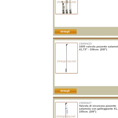
dettagli
15000423
1600 valvola pozzetto salamo
41,73" - 106cm. (3/8")
dettagli
15000427
Valvola di sicurezza pozzetto
salamoia con galleggiante 41,
105cm. (3/8")