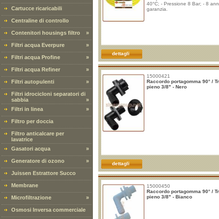
40°C; - Pressione 8 Bar; - 8 anni
Cartucce ricaricabili
garanzia.
Centraline di controllo
Contenitori housings filtro
»
Filtri acqua Everpure
»
dettagli
Filtri acqua Profine
»
Filtri acqua Refiner
»
15000421
Filtri autopulenti
»
Raccordo portagomma 90° / T
pieno 3/8" - Nero
Filtri idrocicloni separatori di
sabbia
»
Filtri in linea
»
Filtro per doccia
Filtro anticalcare per
lavatrice
Gasatori acqua
»
Generatore di ozono
»
dettagli
Juissen Estrattore Succo
Membrane
15000450
Raccordo portagomma 90° / T
pieno 3/8" - Bianco
Microfiltrazione
»
Osmosi Inversa commerciale