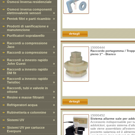
Osmosi Inversa residenziale
Osmosi inversa componenti
elettrovalvole sensori
»
Pentek filtri e parti ricambio
»
Prodotti di sanificazione e
manutenzione
»
dettagli
Purificatori sopralavello
Raccordi a compressione
Jaco
»
15000444
Raccordo portagomma / Tropp
Raccordi a compressione
»
pieno 1" - Bianco
Raccordi a innesto rapido
John Guest
»
Raccordi a innesto rapido
DM fit
»
Raccordi a innesto rapido
Twistloc
»
Raccordi, tubi e valvole in
ottone
»
Resine e masse filtranti
»
dettagli
Refrigeratori acqua
»
Rubinetteria e colonnine
»
15000452
Sistema allarme sale per addo
Sistemi UV
»
Accessorio indispensabile per tut
addolcitori, questo sistema d'al
Sistemi UV per cartucce
sale viene assemblato all'estern
Everpure
pozzetto salamoia ed è aliment