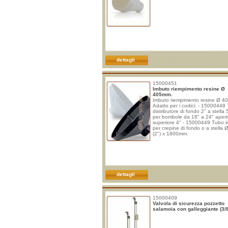
dettagli
15000451
Imbuto riempimento resine Ø
405mm.
Imbuto riempimento resine Ø 4
Adatto per i codici: - 15000448
distributore di fondo 2" a stell
per bombole da 18" a 24" apert
superiore 4" - 15000449 Tubo 
per crepine di fondo o a stella
(2") x 1800mm.
dettagli
15000409
Valvola di sicurezza pozzetto
salamoia con galleggiante (3/