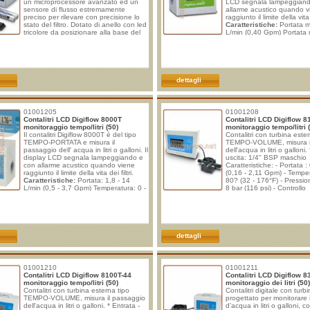
un microprocessore avanzato ed un
LCD segnala lampeggiand
sensore di flusso estremamente
allarme acustico quando v
preciso per rilevare con precisione lo
raggiunto il limite della vita d
stato del filtro. Dotato di anello con led
Caratteristiche:
Portata m
tricolore da posizionare alla base del
L/min (0,40 Gpm) Portata
rubinetto di prelievo. Il colore del led
11,36 L/min (3,00 Gpm) P
indica lo stato del sistema filtrante e un
minima: 0,57 Bar (8 psi) P
allarme acustico segnala il limite di
massima: 7,86 Bar (110 psi
raggiungimento impostato. Non
Uscita: 3/8" M NPT Alimen
occorre alcuna alimentazione esterna,
batterie AAA
il funzionamento a
dettagli
01001205
01001208
Contalitri LCD Digiflow 8000T
Contalitri LCD Digiflow 
monitoraggio tempo/litri (50)
monitoraggio tempo/litri 
Il contalitri Digiflow 8000T è del tipo
Contalitri con turbina este
TEMPO-PORTATA e misura il
TEMPO-VOLUME, misura i
passaggio dell' acqua in litri o galloni. Il
dell'acqua in litri o galloni.
display LCD segnala lampeggiando e
uscita: 1/4" BSP maschio
con allarme acustico quando viene
Caratteristiche: - Portata :
raggiunto il limite della vita dei filtri.
(0,16 - 2,11 Gpm) - Temper
Caratteristiche:
Portata: 1,8 - 14
80? (32 - 176°F) - Pressi
L/min (0,5 - 3,7 Gpm) Temperatura: 0 -
8 bar (116 psi) - Controllo
40°C (32 - 104°F) Pressione massima:
dell'autonomia del filtro (
8 Bar (116 psi) Entrata - Uscita: 3/8" M
99500 litri); - Controllo de
MNPT Alimentazione: 2x batterie AAA
trascorso (da 30 a 720 gior
Istruzioni d'uso del DIGIFLOW 8000T
Visualizzazione della porta
Installazione Batterie Far slittare i
lpm); - Avviso con allarme a 
quasi terminata; - Avviso c
dettagli
01001210
01001211
Contalitri LCD Digiflow 8100T-44
Contalitri LCD Digiflow 
monitoraggio tempo/litri (50)
monitoraggio dei litri (50)
Contalitri con turbina esterna tipo
Contalitri digitale con turb
TEMPO-VOLUME, misura il passaggio
progettato per monitorare 
dell'acqua in litri o galloni. * Entrata -
d’acqua in litri o galloni, 