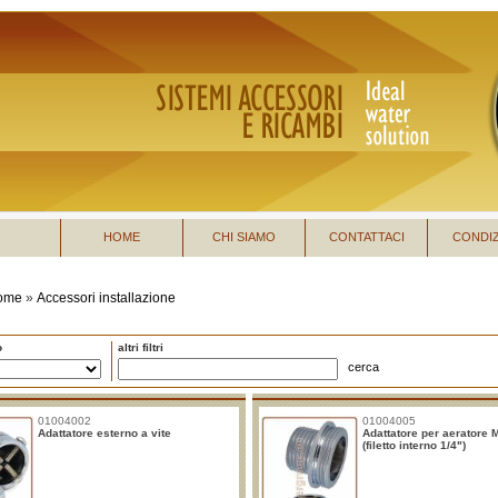
HOME
CHI SIAMO
CONTATTACI
CONDIZ
ome
»
Accessori installazione
o
altri filtri
cerca
01004002
01004005
Adattatore esterno a vite
Adattatore per aeratore 
(filetto interno 1/4")