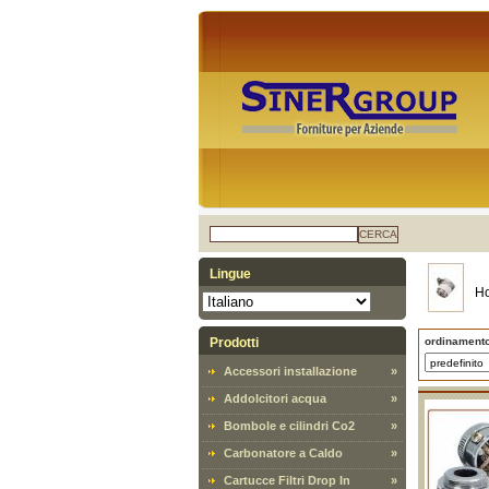
CERCA
Lingue
H
Prodotti
ordinament
Accessori installazione
»
Addolcitori acqua
»
Bombole e cilindri Co2
»
Carbonatore a Caldo
»
Cartucce Filtri Drop In
»