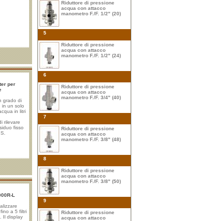
Riduttore di pressione
acqua con attacco
manometro F./F. 1/2" (20)
5
Riduttore di pressione
acqua con attacco
manometro F./F. 1/2" (24)
6
ter per
Riduttore di pressione
e
acqua con attacco
manometro F./F. 3/4" (40)
n grado di
 in un solo
cqua in litri
7
i rilevare
iduo fisso
Riduttore di pressione
uS.
acqua con attacco
ione: 3/8"
manometro F./F. 3/8" (48)
gal./min. -
Pressione di
ezione del
8
itoraggio
à: da 100 a
Riduttore di pressione
acqua con attacco
manometro F./F. 3/8" (50)
6000R-L
9
talizzare
ino a 5 filtri
Riduttore di pressione
 Il display
acqua con attacco