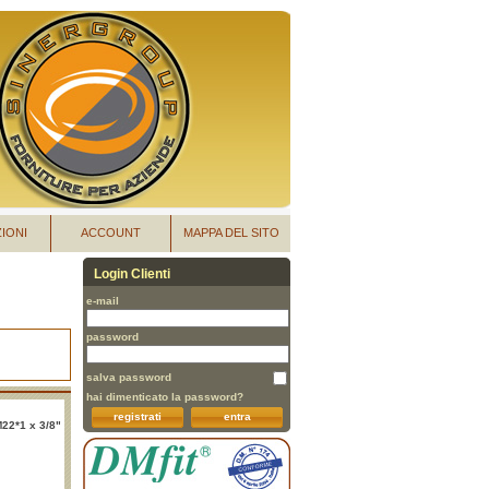
IONI
ACCOUNT
MAPPA DEL SITO
Login Clienti
e-mail
password
salva password
hai dimenticato la password?
registrati
entra
M22*1 x 3/8"