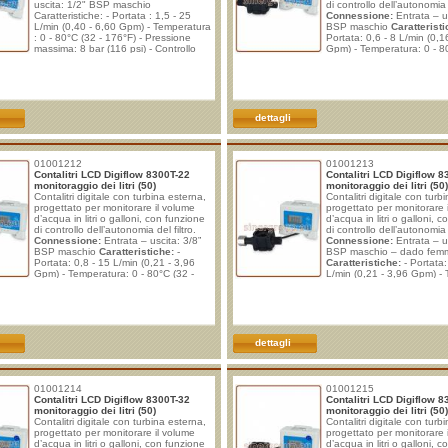
uscita: 1/2" BSP maschio
di controllo dell’autonomia d
Caratteristiche: - Portata : 1,5 - 25
Connessione:
Entrata – u
L/min (0,40 - 6,60 Gpm) - Temperatura
BSP maschio
Caratteristi
: 0 - 80°C (32 - 176°F) - Pressione
Portata: 0,6 - 8 L/min (0,1
massima: 8 bar (116 psi) - Controllo
Gpm) - Temperatura: 0 - 8
dell'autonomia del filtro (da 500 a
170°F) - Pressione massim
99500 litri); - Controllo del tempo
(112 psi) - Pressione di sc
trascorso (da 30 a 720 giorni); -
(400 psi) - Controllo dell'
Visualizzazione della portata (0,8 -8,0
filtro (da 1 a 99.999 litri) -
lpm); - Avviso con allarme a vita filtro
Segnalazione fine capa
quasi terminata; - Avviso
dettagli
01001212
01001213
Contalitri LCD Digiflow 8300T-22
Contalitri LCD Digiflow 8
monitoraggio dei litri (50)
monitoraggio dei litri (50)
Contalitri digitale con turbina esterna,
Contalitri digitale con turb
progettato per monitorare il volume
progettato per monitorare 
d’acqua in litri o galloni, con funzione
d’acqua in litri o galloni, 
di controllo dell’autonomia del filtro.
di controllo dell’autonomia d
Connessione:
Entrata – uscita: 3/8”
Connessione:
Entrata – us
BSP maschio
Caratteristiche:
-
BSP maschio – dado fem
Portata: 0,8 - 15 L/min (0,21 - 3,96
Caratteristiche:
- Portata:
Gpm) - Temperatura: 0 - 80°C (32 -
L/min (0,21 - 3,96 Gpm) -
170°F) - Pressione massima: 8 bar
0 - 80°C (32 - 170°F) - Pr
(112 psi) - Pressione di scoppio: 29 bar
massima: 8 bar (112 psi) -
(400 psi) - Controllo dell'autonomia del
scoppio: 29 bar (400 psi) -
filtro (da 1 a 99.999 litri o galloni) -
dell'autonomia del filtro (
litri
dettagli
01001214
01001215
Contalitri LCD Digiflow 8300T-32
Contalitri LCD Digiflow 8
monitoraggio dei litri (50)
monitoraggio dei litri (50)
Contalitri digitale con turbina esterna,
Contalitri digitale con turb
progettato per monitorare il volume
progettato per monitorare 
d’acqua in litri o galloni, con funzione
d’acqua in litri o galloni, 