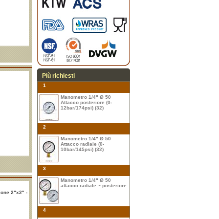
Più richiesti
1
Manometro 1/4" Ø 50
Attacco posteriore (0-
12bar/174psi) (32)
2
Manometro 1/4" Ø 50
Attacco radiale (0-
10bar/145psi) (32)
3
Manometro 1/4" Ø 50
attacco radiale ~ posteriore
ione 2"x2" -
4