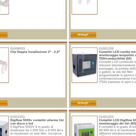
dettagli
01008003
01001209
Clip Doppia Installazione 2" - 2,5"
Contalitri LCD combo me
monitoraggio tempo/litri 
TDS/conducibilità (50)
Contalitri LCD combinato i
misurare istantaneamente,
passaggio, la portata dell'a
o galloni, la vita del filtro
programmabile in giorni e d
contemporaneamente il res
(TDS) espresso in ppm o 
Caratteristiche:
- Conness
F. NPT - Portata: 0,5-3,72 
Temperatura: 32-110 °F - 
esercizio: 14-112 psi - Dir
flusso: bidirezionale - Mon
della durata della capacit
dettagli
99.900 galloni - Mon
01001202
01001203
Digiflow 5000v contalitri allarme litri
Contalitri LCD Digiflow 
con disco a led
monitoraggio dei litri (50)
Il DigiFlow 5000V è in grado di
Il contalitri è in grado di to
totalizzare da 1.000 fino a 8.000 litri e
99.999 litri e di monitorare f
di monitorare un solo filtro. Incorpora
differenti simultaneamente.