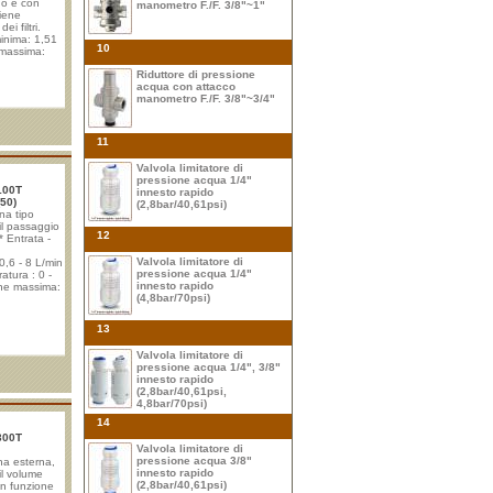
o e con
manometro F./F. 3/8"~1"
iene
ei filtri.
inima: 1,51
10
 massima:
ressione
Riduttore di pressione
ressione
acqua con attacco
) Entrata -
manometro F./F. 3/8"~3/4"
tazione: 2x
11
Valvola limitatore di
pressione acqua 1/4"
8100T
innesto rapido
(50)
(2,8bar/40,61psi)
rna tipo
l passaggio
12
 * Entrata -
Valvola limitatore di
 0,6 - 8 L/min
pressione acqua 1/4"
atura : 0 -
innesto rapido
one massima:
(4,8bar/70psi)
da 500 a
l tempo
13
ni); -
ta (0,8 -8,0
Valvola limitatore di
vita filtro
pressione acqua 1/4", 3/8"
o
innesto rapido
(2,8bar/40,61psi,
4,8bar/70psi)
14
8300T
Valvola limitatore di
pressione acqua 3/8"
ina esterna,
innesto rapido
il volume
(2,8bar/40,61psi)
con funzione