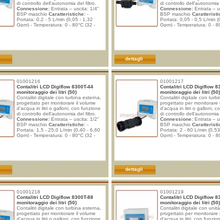
di controllo dell’autonomia del filtro.
di controllo dell’autonomia d
Connessione:
Entrata – uscita: 1/4”
Connessione:
Entrata – us
BSP maschio
Caratteristiche:
-
BSP maschio
Caratteristi
Portata: 0,2 - 5 L/min (0,05 - 1,32
Portata: 0,05 - 0,5 L/min (
Gpm) - Temperatura: 0 - 80°C (32 -
Gpm) - Temperatura: 0 - 8
170°F) - Pressione massima: 8 bar
170°F) - Pressione massim
(112 psi) - Pressione di scoppio: 29 bar
(112 psi) - Pressione di sc
(400 psi) - Controllo dell'autonomia del
(400 psi) - Controllo dell'
filtro (da 1 a 99.999 litri o galloni) -
filtro (da 1 a 99.999 litri) -
Segnalazione
Segnalazione fine c
dettagli
01001216
01001217
Contalitri LCD Digiflow 8300T-44
Contalitri LCD Digiflow 8
monitoraggio dei litri (50)
monitoraggio dei litri (50)
Contalitri digitale con turbina esterna,
Contalitri digitale con turb
progettato per monitorare il volume
progettato per monitorare 
d’acqua in litri o galloni, con funzione
d’acqua in litri o galloni, 
di controllo dell’autonomia del filtro.
di controllo dell’autonomia d
Connessione:
Entrata – uscita: 1/2”
Connessione:
Entrata – us
BSP maschio
Caratteristiche:
-
BSP maschio
Caratteristi
Portata: 1,5 - 25,0 L/min (0,40 - 6,60
Portata: 2 - 60 L/min (0,53
Gpm) - Temperatura: 0 - 80°C (32 -
Gpm) - Temperatura: 0 - 8
170°F) - Pressione massima: 8 bar
170°F) - Pressione massim
(112 psi) - Pressione di scoppio: 29 bar
(112 psi) - Pressione di sc
(400 psi) - Controllo dell'autonomia del
(400 psi) - Controllo dell'
filtro (da 1 a 99.999 litri) -
filtro (da 1 a 99.999 litri o g
Segnalazione fine c
Segnalazione
dettagli
01001218
01001219
Contalitri LCD Digiflow 8300T-88
Contalitri LCD Digiflow 
monitoraggio dei litri (50)
monitoraggio dei litri (50)
Contalitri digitale con turbina esterna,
Contalitri digitale con unit
progettato per monitorare il volume
progettato per monitorare 
d’acqua in litri o galloni, con funzione
d’acqua in litri, con funzio