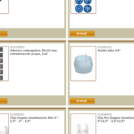
dettagli
01015003
01006101
Adesivo rettangolare 30x10 mm.
Anello tubo 1/4"
entrate/uscite acqua, Co2
dettagli
01008001
01008002
Clip singola installazione filtri 2" -
Clip Per Doppia Installaz
2,5" - 3" - 3,5"
2"x2,5" - 2,5"x2,5"