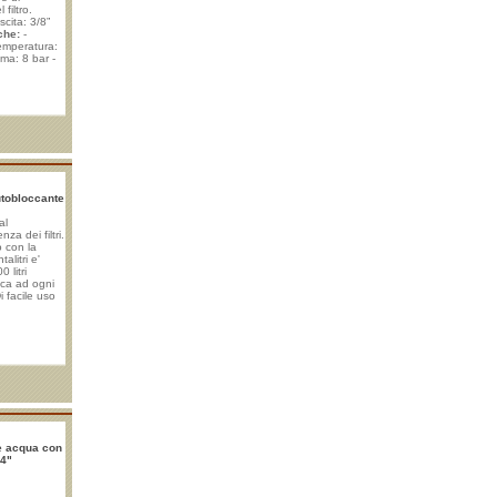
filtro.
cita: 3/8”
che:
-
Temperatura:
ma: 8 bar -
 filtro (da 1
one fine
gio a zero e
o acustico di
utobloccante
al
za dei filtri.
 con la
alitri e'
 litri
ca ad ogni
i facile uso
e acqua con
/4"