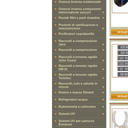
Osmosi Inversa residenziale
Osmosi inversa componenti
elettrovalvole sensori
»
Pentek filtri e parti ricambio
»
Prodotti di sanificazione e
manutenzione
»
dettagli
Purificatori sopralavello
Raccordi a compressione
Jaco
»
Raccordi a compressione
»
Raccordi a innesto rapido
John Guest
»
Raccordi a innesto rapido
DM fit
»
Raccordi a innesto rapido
Twistloc
»
Raccordi, tubi e valvole in
ottone
»
Resine e masse filtranti
»
dettagli
Refrigeratori acqua
»
Rubinetteria e colonnine
»
Sistemi UV
»
Sistemi UV per cartucce
Everpure