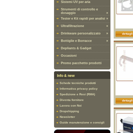
Sistemi UV per aria
Strumenti di controllo e
dosaggio
»
Tester e Kit rapidi per analisi
»
Ultrafiltrazione
»
Drinkware personalizzato
»
dettagli
Bottiglie e Borracce
»
Depliants & Gadget
Occasioni
Promo pacchetto prodotti
Info & new
Schede tecniche prodotti
Informativa privacy policy
Spedizione e Resi (RMA)
Diventa fornitore
dettagli
Lavora con Noi
Dropshipping
Newsletter
Guide manutenzione e consigli