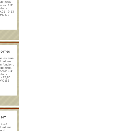
el filtro.
cita: 1/4”
che:
-
0,01 - 0,13
0°C (32 -
a: 8 bar
oppio: 29 bar
autonomia del
300T-66
ina esterna,
il volume
con funzione
el filtro.
cita: 3/4”
che:
-
 - 15,85
0°C (32 -
a: 8 bar
oppio: 29 bar
autonomia del
alloni) -
8310T
à LCD,
il volume
ne di