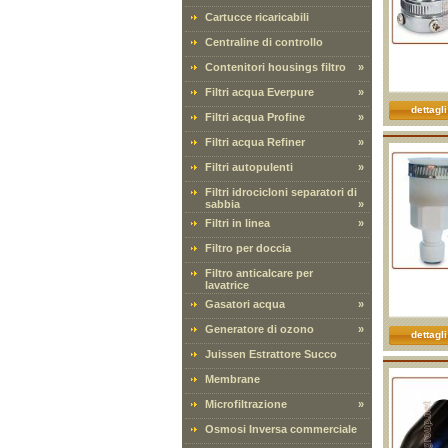
Cartucce ricaricabili
Centraline di controllo
Contenitori housings filtro
»
Filtri acqua Everpure
»
dettagli
Filtri acqua Profine
»
Filtri acqua Refiner
»
Filtri autopulenti
»
Filtri idrocicloni separatori di
sabbia
»
Filtri in linea
»
Filtro per doccia
Filtro anticalcare per
lavatrice
Gasatori acqua
»
Generatore di ozono
»
dettagli
Juissen Estrattore Succo
Membrane
Microfiltrazione
»
Osmosi Inversa commerciale