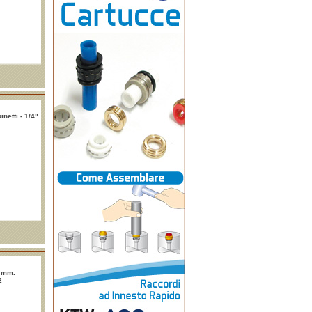
netti - 1/4"
0 mm.
2