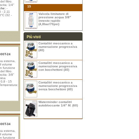
el filtro.
scita: 1/4"
15
che:
-
6 - 2,11
Valvola limitatore di
0°C (32 -
pressione acqua 3/8"
a: 8 bar
innesto rapido
oppio: 29 bar
(4,8bar/70psi)
autonomia del
Più visti
Contalitri meccanico a
numerazione progressiva
(40)
300T-24
ina esterna,
Contalitri meccanico a
il volume
numerazione progressiva
con funzione
con bocchettoni (40)
el filtro.
cita: 3/8”
mina
 0,8 - 15
Contalitri meccanico a
 Temperatura:
numerazione progressiva
essione
senza bocchettoni (40)
 Pressione di
 Controllo
da 1 a 99.999
Waterminder contalitri
autobloccante 1/4" M. (60)
300T-34
ina esterna,
il volume
con funzione