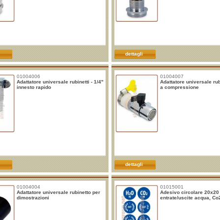
dettagli
01004006
01004007
Adattatore universale rubinetti - 1/4"
Adattatore universale rubi
innesto rapido
a compressione
dettagli
01004004
01015001
Adattatore universale rubinetto per
Adesivo circolare 20x2
dimostrazioni
entrate/uscite acqua, Co