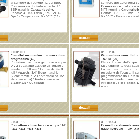
di controllo dell’autonomia del filtro.
controllo dell’autonomia del 
Connessione:
Entrata – uscita: 1”
Connessione:
Entrata – us
BSP maschio
Caratteristiche:
-
NPT femmina
Caratteristi
Portata: 3 - 100 L/min (0,79 - 26,42
Portata: 1,2 - 12 L/min - 
Gpm) - Temperatura: 0 - 80°C (32 -
0 - 60°C - Pressione massi
170°F) - Pressione massima: 10 bar -
Controllo dell'autonomia del
Pressione di scoppio: 30 bar -
a 99.999 litri) - Segnalazi
Controllo dell'autonomia del filtro da 1
capacità filtro, con conteg
a 9999.9 m³ (9.999.900 litri) -
conteggio negativo - Avvis
Segnalazione fine capacità
capacità esaurita -
dettagli
01001101
01001102
Contalitri meccanico a numerazione
Waterminder contalitri a
progressiva (40)
1/4" M. (60)
Contatore d'acqua a getto unico super
Blocca il flusso dell'acqua 
Dry a quadrante asciutto Dimensione
raggiungimento della capien
quadrante: 20 mm * Lettura diretta 8
Funzionamento meccanico
rulli * Attacchi: 3/4'' filetto maschio
pressione dell'acqua. Il cont
(Viene fornito di 2 bocchettoni da 1/2''
programmabile da 1 a 6.000
filetto maschio) * Portata massima:
decrementando di una tac
3,125m3/h * Quadrante
litro di acqua che passa. D
e con
dettagli
01001002
01001003
Connettore alimentazione acqua 1/4"
Connettore alimentazion
- 1/2"x1/2"~3/8"x3/8"
dado libero 3/8" - 3/4"x3