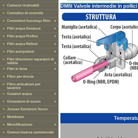
Cartucce ricaricabili
DMfit Valvole intermedie in pollici
Centraline di controllo
Contenitori housings filtro
»
Filtri acqua Everpure
»
Filtri acqua Profine
»
Filtri acqua Refiner
»
Filtri autopulenti
»
Filtri idrocicloni separatori di
sabbia
»
Filtri in linea
»
Filtro per doccia
Filtro anticalcare per
lavatrice
Gasatori acqua
»
Generatore di ozono
»
Juissen Estrattore Succo
Membrane
Temperatu
Microfiltrazione
»
Osmosi Inversa commerciale