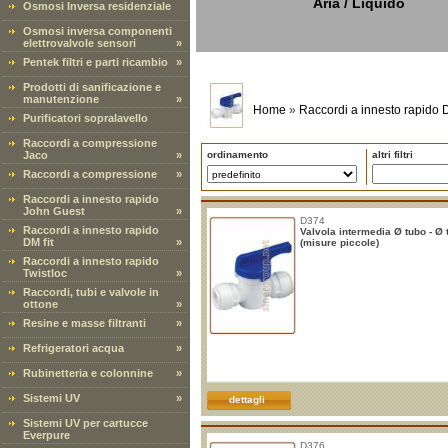
Aria / Liquido
Osmosi Inversa residenziale
Osmosi inversa componenti
elettrovalvole sensori
»
Pentek filtri e parti ricambio
»
Prodotti di sanificazione e
manutenzione
»
Home
»
Raccordi a innesto rapido D
Purificatori sopralavello
Raccordi a compressione
Jaco
»
ordinamento
altri filtri
Raccordi a compressione
»
Raccordi a innesto rapido
John Guest
»
D374
Raccordi a innesto rapido
Valvola intermedia Ø tubo - Ø 
DM fit
»
(misure piccole)
Raccordi a innesto rapido
Twistloc
»
Raccordi, tubi e valvole in
ottone
»
Resine e masse filtranti
»
Refrigeratori acqua
»
Rubinetteria e colonnine
»
Sistemi UV
»
dettagli
Sistemi UV per cartucce
Everpure
D376