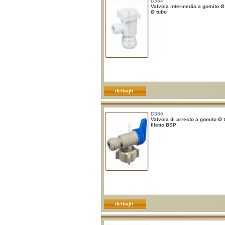
D384
Valvola intermedia a gomito Ø 
Ø tubo
dettagli
D386
Valvola di arresto a gomito Ø 
filetto BSP
dettagli