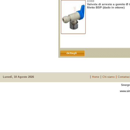
D388
Valvola di arresto a gomito Ø 
filetto BSP (dado in ottone)
dettagli
Lunedì, 10 Agosto 2026
Home
Chi siamo
Contattac
Sinergr
www.sin