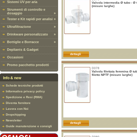
Sistemi UV per aria
Valvola intermedia Ø tubo - Ø 
(misure larghe)
Strumenti di controllo e
dosaggio
»
Tester e Kit rapidi per analisi
»
Ultrafiltrazione
»
Drinkware personalizzato
»
Bottiglie e Borracce
»
Depliants & Gadget
dettagli
Occasioni
Promo pacchetto prodotti
D378
Valvola filettata femmina Ø tub
filetto NPTF (misure larghe)
Info & new
Schede tecniche prodotti
Informativa privacy policy
Spedizione e Resi (RMA)
Diventa fornitore
Lavora con Noi
Dropshipping
Newsletter
dettagli
Guide manutenzione e consigli
D380