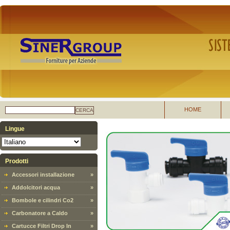
HOME
CERCA
Lingue
Prodotti
Accessori installazione
»
Addolcitori acqua
»
Bombole e cilindri Co2
»
Carbonatore a Caldo
»
Cartucce Filtri Drop In
»