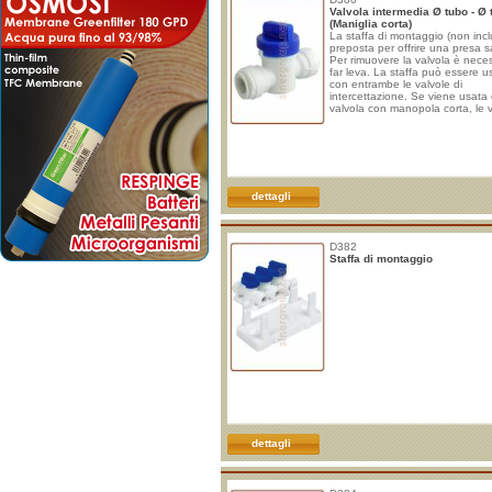
Valvola intermedia Ø tubo - Ø 
(Maniglia corta)
La staffa di montaggio (non incl
preposta per offrire una presa s
Per rimuovere la valvola è nece
far leva. La staffa può essere u
con entrambe le valvole di
intercettazione. Se viene usata 
valvola con manopola corta, le 
dettagli
D382
Staffa di montaggio
dettagli