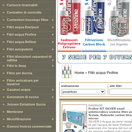
Cartucce ricaricabili
Centraline di controllo
Contenitori housings filtro
»
Filtri acqua Everpure
»
Filtri acqua Profine
»
Filtri acqua Refiner
»
Filtri autopulenti
»
Filtri idrocicloni separatori di
sabbia
»
Filtri in linea
»
Home
»
Filtri acqua Profine
Filtro per doccia
Filtro anticalcare per
lavatrice
ordinamento
altri filtri
Gasatori acqua
»
Generatore di ozono
»
Juissen Estrattore Succo
04400108
Profine KIT SILVER small
Membrane
antimicrobico sistema filtro a
Testata, Rubinetto carbon bloc
micron
Microfiltrazione
»
SILVER è Acqua da bere! Install
kit per l’acqua da bere Profine®
Osmosi Inversa commerciale
assicurati che l’acqua del tuo ru
sia sempre perfetta tutti i giorni