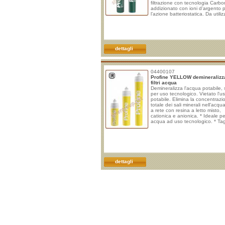
filtrazione con tecnologia Carbo
addizionato con ioni d’argento 
l’azione batteriostatica. Da utili
con concentrazione di Pfas fino
ng/l.. Ai sensi del DM 25/2012 ar
par. 2, l’utilizzo delle apparecch
per il trattamento dell’acqua des
al consumo umano impiegate ne
varie fasi del ciclo lavorativo del
dettagli
imprese del settore alimentare,
04400107
Profine YELLOW demineralizz
filtri acqua
Demineralizza l'acqua potabile, 
per uso tecnologico. Vietato l'u
potabile. Elimina la concentrazi
totale dei sali minerali nell'acqua,
a rete con resina a letto misto,
cationica e anionica. * Ideale pe
acqua ad uso tecnologico. * Ta
dettagli