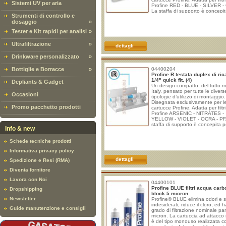
Sistemi UV per aria
Profine RED - BLUE - SILVER 
La staffa di supporto è concepit
Strumenti di controllo e
dosaggio
»
Tester e Kit rapidi per analisi
»
Ultrafiltrazione
»
dettagli
Drinkware personalizzato
»
Bottiglie e Borracce
»
04400204
Profine R testata duplex di ri
1/4" quick fit. (4)
Depliants & Gadget
Un design compatto, del tutto 
Italy, pensato per tutte le divers
Occasioni
tipologie d’utilizzo di montaggio.
Disegnata esclusivamente per l
Promo pacchetto prodotti
cartucce Profine. Adatta per filtri
Profine ARSENIC - NITRATES -
YELLOW - VIOLET - OCRA - PF
staffa di supporto è concepita p
Info & new
garantire la massima sicurezza
nell’aggancio delle cartucce dur
Schede tecniche prodotti
operazioni di sostituzione e per
un sistema solido, stabile e sen
Informativa privacy policy
vibrazioni. La cartuccia rapida è 
da installare e sostituire. - Attac
dettagli
Spedizione e Resi (RMA)
Diventa fornitore
Lavora con Noi
04400101
Profine BLUE filtri acqua carb
Dropshipping
block 5 micron
Newsletter
Profine® BLUE elimina odori e s
indesiderati, riduce il cloro, ed 
Guide manutenzione e consigli
grado di filtrazione nominale par
micron. La cartuccia ad attacco
è del tipo monouso realizzata c