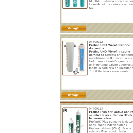
NITRATES elimina odori e sapor
indesiderati. La cartuccia ad at
rapi
dettagli
04400112
Profine UNO Microfiltrazione
domestica
Profine UNO Microfiltrazione
domestica
Sistema antibatteric
microfiltrazione 0,5 micron a cui
l’addizione di ioni d’argento con
un’importante azione batteriosta
Inoltre la cartuccia ha un’auton
7.000 litri. Può essere montat
dettagli
04400113
Profine Pfas filtri acqua con r
selettiva Pfas e Carbon Block 
battereostatico
Profine® Pfas permette la riduzi
odori, sapori indesiderati e i
Perfluoroalchilici (Pfas). Resina
selettiva Pfas, stadio finale di