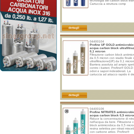
tecnologia del carbon block est
Cartuccia a struttura comp
dettagli
04400104
Profine UF GOLD antimicrobici 
acqua carbon block ultrafiltra
0,1 micron
Filtrazione carbon block antimic
da 0,5 micron con stadio finale 
ultrafiltrazione(UF) da 0,1 micron
Barriera assoluta ad ampio spet
contro i batteri. Profine® GOLD 
odori e sapori indesiderati. La
cartuccia ad attacco rapido è de
dettagli
04400106
Profine NITRATES antimicrobici 
acqua carbon block 0,5 micro
Riduce la concentrazione di nitra
nell'acqua da bere. Filtrazione 
block antimicrobica da 0,5 micr
resina selettiva per nitrati misce
con carbone attivo. Profine®