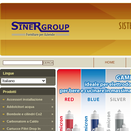
HOME
CERCA
Lingue
Prodotti
Accessori installazione
»
Addolcitori acqua
»
Bombole e cilindri Co2
»
Carbonatore a Caldo
»
Cartucce Filtri Drop In
»