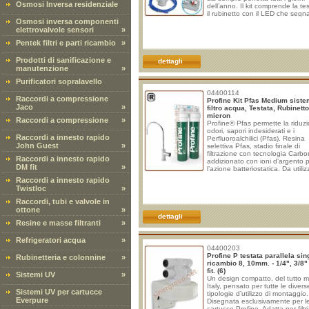
Osmosi Inversa residenziale
dell’anno. Il kit comprende la te
il rubinetto con il LED che segn
Osmosi inversa componenti
quando sostituire il filt
elettrovalvole sensori
»
Pentek filtri e parti ricambio
»
Prodotti di sanificazione e
dettagli
manutenzione
»
Purificatori sopralavello
04400114
Raccordi a compressione
Profine Kit Pfas Medium sist
Jaco
»
filtro acqua, Testata, Rubinetto
micron
Raccordi a compressione
»
Profine® Pfas permette la riduzi
odori, sapori indesiderati e i
Raccordi a innesto rapido
Perfluoroalchilici (Pfas). Resina
John Guest
»
selettiva Pfas, stadio finale di
filtrazione con tecnologia Carbo
Raccordi a innesto rapido
addizionato con ioni d’argento 
DM fit
»
l’azione batteriostatica. Da utili
con concentrazione di Pfas fino
Raccordi a innesto rapido
ng/l.. Ai sensi del DM 25/2012 ar
Twistloc
»
par. 2, l’utilizzo delle apparecch
per il trattamento dell’acqua des
Raccordi, tubi e valvole in
al consumo umano impiegate ne
ottone
»
varie fasi del ciclo lavorativo del
dettagli
imprese del settore alimentare,
Resine e masse filtranti
»
Refrigeratori acqua
»
04400203
Profine P testata parallela sin
Rubinetteria e colonnine
»
ricambio 8, 10mm. - 1/4", 3/8"
fit. (6)
Sistemi UV
»
Un design compatto, del tutto 
Italy, pensato per tutte le divers
Sistemi UV per cartucce
tipologie d’utilizzo di montaggio.
Everpure
Disegnata esclusivamente per l
cartucce Profine. Adatta per filtri