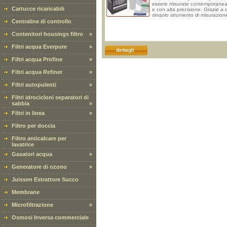
essere misurate contemporane
Cartucce ricaricabili
e con alta precisione. Grazie a
singolo strumento di misurazion
ampio spettro, sarà possibile te
Centraline di controllo
sempre monitorate la qualità e l
salubrità della vostra acqua. Tes
Contenitori housings filtro
»
multiuso: I tester portatili posso
essere utilizzati e portati ovunq
Filtri acqua Everpure
»
misurare la qualità dell'acqua di
dettagli
Filtri acqua Profine
»
Filtri acqua Refiner
»
Filtri autopulenti
»
Filtri idrocicloni separatori di
sabbia
»
Filtri in linea
»
Filtro per doccia
Filtro anticalcare per
lavatrice
Gasatori acqua
»
Generatore di ozono
»
Juissen Estrattore Succo
Membrane
Microfiltrazione
»
Osmosi Inversa commerciale