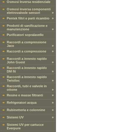
Osmosi Inversa residenziale
Osmosi inversa componenti
elettrovalvole sensori
»
Pentek filtri e parti ricambio
»
Prodotti di sanificazione e
manutenzione
»
Purificatori sopralavello
Raccordi a compressione
Jaco
»
Raccordi a compressione
»
Raccordi a innesto rapido
John Guest
»
Raccordi a innesto rapido
DM fit
»
Raccordi a innesto rapido
Twistloc
»
Raccordi, tubi e valvole in
ottone
»
Resine e masse filtranti
»
Refrigeratori acqua
»
Rubinetteria e colonnine
»
Sistemi UV
»
Sistemi UV per cartucce
Everpure