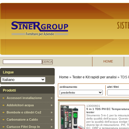
HOME
CERCA
Lingue
Home
»
Tester e Kit rapidi per analisi
»
TDS 
ordinamento
altri filtri
Prodotti
Accessori installazione
»
Addolcitori acqua
»
13000601
5 in 1 TDS PH EC Temperatur
Bombole e cilindri Co2
»
tester
Strumento 5-in-1 per la misuraz
della qualità dell'acqua: Questo
Carbonatore a Caldo
»
per la qualità dell'acqua svolge 
diversi tipi di misurazione. PH, 
Cartucce Filtri Drop In
»
EC, ORP e temperatura posson