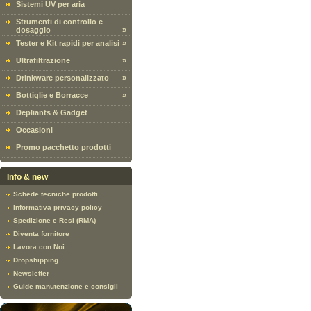
Sistemi UV per aria
Strumenti di controllo e
dosaggio
»
Tester e Kit rapidi per analisi
»
Ultrafiltrazione
»
Drinkware personalizzato
»
Bottiglie e Borracce
»
Depliants & Gadget
Occasioni
Promo pacchetto prodotti
Info & new
Schede tecniche prodotti
Informativa privacy policy
Spedizione e Resi (RMA)
Diventa fornitore
Lavora con Noi
Dropshipping
Newsletter
Guide manutenzione e consigli