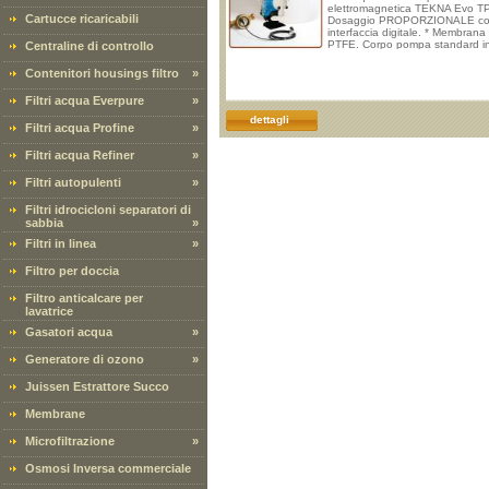
elettromagnetica TEKNA Evo TP
Cartucce ricaricabili
Dosaggio PROPORZIONALE c
interfaccia digitale. * Membrana 
PTFE. Corpo pompa standard i
Centraline di controllo
PVDF. Contenitore in PP caricat
fibra di vetro. Grado di
Contenitori housings filtro
»
Filtri acqua Everpure
»
dettagli
Filtri acqua Profine
»
Filtri acqua Refiner
»
Filtri autopulenti
»
Filtri idrocicloni separatori di
sabbia
»
Filtri in linea
»
Filtro per doccia
Filtro anticalcare per
lavatrice
Gasatori acqua
»
Generatore di ozono
»
Juissen Estrattore Succo
Membrane
Microfiltrazione
»
Osmosi Inversa commerciale