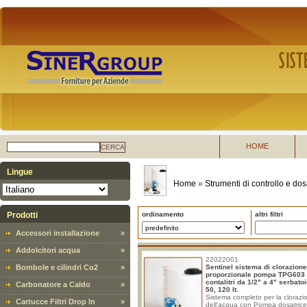
HOME
CERCA
Lingue
Home
»
Strumenti di controllo e do
Prodotti
ordinamento
altri filtri
Accessori installazione
»
Addolcitori acqua
»
22022001
Bombole e cilindri Co2
»
Sentinel sistema di clorazione
proporzionale pompa TPG603
contalitri da 1/2" a 4" serbato
Carbonatore a Caldo
»
50, 120 lt.
Sistema completo per la clorazi
Cartucce Filtri Drop In
»
dell'acqua con Pompa dosatrice