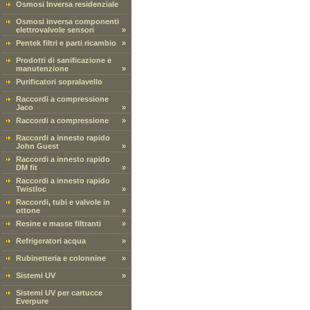
Osmosi Inversa residenziale
Osmosi inversa componenti
elettrovalvole sensori
»
Pentek filtri e parti ricambio
»
Prodotti di sanificazione e
manutenzione
»
Purificatori sopralavello
Raccordi a compressione
Jaco
»
Raccordi a compressione
»
Raccordi a innesto rapido
John Guest
»
Raccordi a innesto rapido
DM fit
»
Raccordi a innesto rapido
Twistloc
»
Raccordi, tubi e valvole in
ottone
»
Resine e masse filtranti
»
Refrigeratori acqua
»
Rubinetteria e colonnine
»
Sistemi UV
»
Sistemi UV per cartucce
Everpure