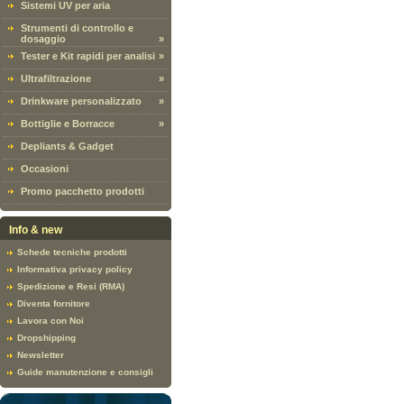
Sistemi UV per aria
Strumenti di controllo e
dosaggio
»
Tester e Kit rapidi per analisi
»
Ultrafiltrazione
»
Drinkware personalizzato
»
Bottiglie e Borracce
»
Depliants & Gadget
Occasioni
Promo pacchetto prodotti
Info & new
Schede tecniche prodotti
Informativa privacy policy
Spedizione e Resi (RMA)
Diventa fornitore
Lavora con Noi
Dropshipping
Newsletter
Guide manutenzione e consigli