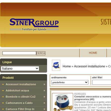
HOME
CERCA
Lingue
Home
»
Accessori installazione
»
Co
Prodotti
ordinamento
altri filtri
Accessori installazione
»
Addolcitori acqua
»
01001101
Bombole e cilindri Co2
»
Contalitri meccanico a numer
progressiva (40)
Contatore d'acqua a getto unic
Carbonatore a Caldo
»
Dry a quadrante asciutto Dimen
quadrante: 20 mm * Lettura dire
Cartucce Filtri Drop In
»
rulli * Attacchi: 3/4'' filetto masch