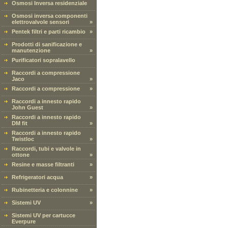
Osmosi Inversa residenziale
Osmosi inversa componenti
elettrovalvole sensori
»
Pentek filtri e parti ricambio
»
Prodotti di sanificazione e
manutenzione
»
Purificatori sopralavello
Raccordi a compressione
Jaco
»
Raccordi a compressione
»
Raccordi a innesto rapido
John Guest
»
Raccordi a innesto rapido
DM fit
»
Raccordi a innesto rapido
Twistloc
»
Raccordi, tubi e valvole in
ottone
»
Resine e masse filtranti
»
Refrigeratori acqua
»
Rubinetteria e colonnine
»
Sistemi UV
»
Sistemi UV per cartucce
Everpure