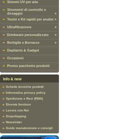
Sistemi UV per aria
Strumenti di controllo e
dosaggio
»
Tester e Kit rapidi per analisi
»
Ultrafiltrazione
»
Drinkware personalizzato
»
Bottiglie e Borracce
»
Depliants & Gadget
Occasioni
Promo pacchetto prodotti
Info & new
Schede tecniche prodotti
Informativa privacy policy
Spedizione e Resi (RMA)
Diventa fornitore
Lavora con Noi
Dropshipping
Newsletter
Guide manutenzione e consigli