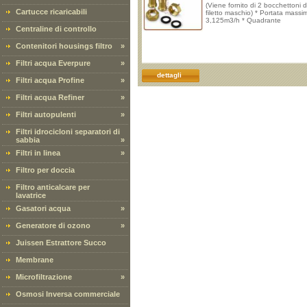
(Viene fornito di 2 bocchettoni d
Cartucce ricaricabili
filetto maschio) * Portata massi
3,125m3/h * Quadrante
Centraline di controllo
Contenitori housings filtro
»
Filtri acqua Everpure
»
dettagli
Filtri acqua Profine
»
Filtri acqua Refiner
»
Filtri autopulenti
»
Filtri idrocicloni separatori di
sabbia
»
Filtri in linea
»
Filtro per doccia
Filtro anticalcare per
lavatrice
Gasatori acqua
»
Generatore di ozono
»
Juissen Estrattore Succo
Membrane
Microfiltrazione
»
Osmosi Inversa commerciale