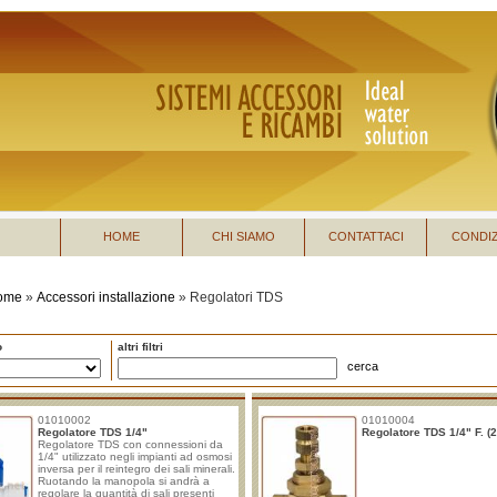
HOME
CHI SIAMO
CONTATTACI
CONDIZ
ome
»
Accessori installazione
»
Regolatori TDS
o
altri filtri
cerca
01010002
01010004
Regolatore TDS 1/4"
Regolatore TDS 1/4" F. (2
Regolatore TDS con connessioni da
1/4" utilizzato negli impianti ad osmosi
inversa per il reintegro dei sali minerali.
Ruotando la manopola si andrà a
regolare la quantità di sali presenti