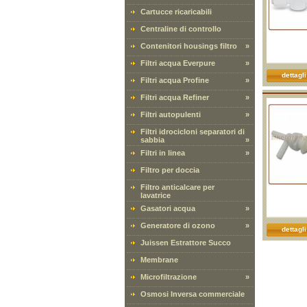
Cartucce ricaricabili
Centraline di controllo
Contenitori housings filtro
»
Filtri acqua Everpure
»
dettagli
Filtri acqua Profine
»
Filtri acqua Refiner
»
Filtri autopulenti
»
Filtri idrocicloni separatori di
sabbia
»
Filtri in linea
»
Filtro per doccia
Filtro anticalcare per
lavatrice
Gasatori acqua
»
Generatore di ozono
»
dettagli
Juissen Estrattore Succo
Membrane
Microfiltrazione
»
Osmosi Inversa commerciale