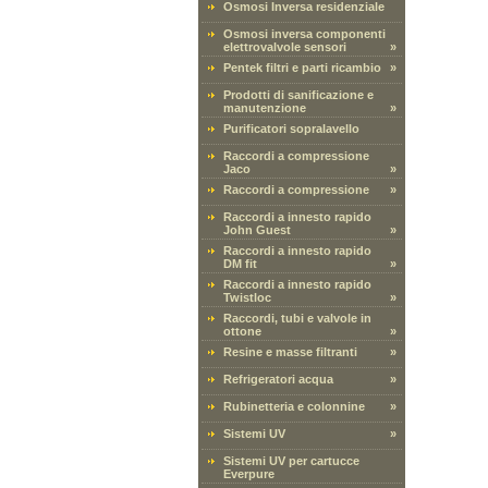
Osmosi Inversa residenziale
Osmosi inversa componenti
elettrovalvole sensori
»
Pentek filtri e parti ricambio
»
Prodotti di sanificazione e
manutenzione
»
Purificatori sopralavello
Raccordi a compressione
Jaco
»
Raccordi a compressione
»
Raccordi a innesto rapido
John Guest
»
Raccordi a innesto rapido
DM fit
»
Raccordi a innesto rapido
Twistloc
»
Raccordi, tubi e valvole in
ottone
»
Resine e masse filtranti
»
Refrigeratori acqua
»
Rubinetteria e colonnine
»
Sistemi UV
»
Sistemi UV per cartucce
Everpure