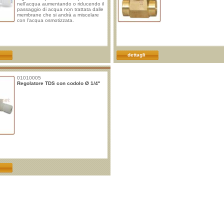
nell'acqua aumentando o riducendo il
passaggio di acqua non trattata dalle
membrane che si andrà a miscelare
con l'acqua osmotizzata.
dettagli
01010005
Regolatore TDS con codolo Ø 1/4"