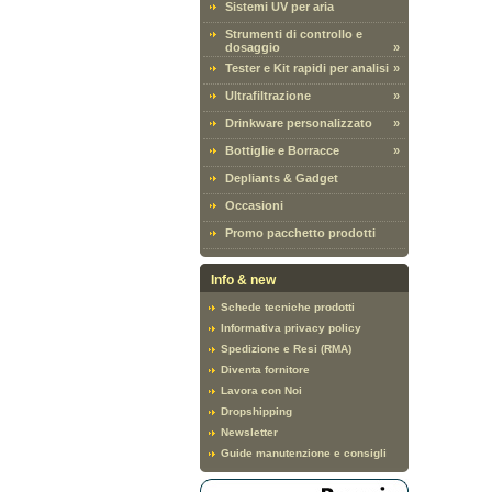
Sistemi UV per aria
Strumenti di controllo e
dosaggio
»
Tester e Kit rapidi per analisi
»
Ultrafiltrazione
»
Drinkware personalizzato
»
Bottiglie e Borracce
»
Depliants & Gadget
Occasioni
Promo pacchetto prodotti
Info & new
Schede tecniche prodotti
Informativa privacy policy
Spedizione e Resi (RMA)
Diventa fornitore
Lavora con Noi
Dropshipping
Newsletter
Guide manutenzione e consigli