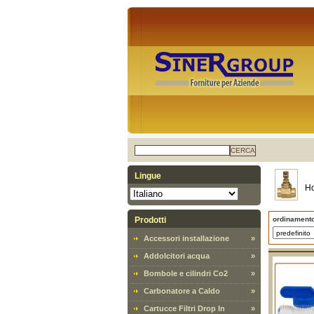
CERCA
Lingue
H
Prodotti
ordinament
Accessori installazione
»
Addolcitori acqua
»
Bombole e cilindri Co2
»
Carbonatore a Caldo
»
Cartucce Filtri Drop In
»