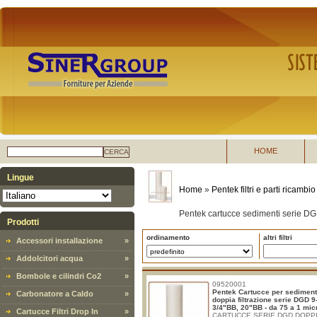
HOME
CERCA
Lingue
Home
»
Pentek filtri e parti ricambio
Pentek cartucce sedimenti serie DG
Prodotti
ordinamento
altri filtri
Accessori installazione
»
Addolcitori acqua
»
Bombole e cilindri Co2
»
09520001
Pentek Cartucce per sediment
Carbonatore a Caldo
»
doppia filtrazione serie DGD 9
3/4"BB, 20"BB - da 75 a 1 mic
Cartucce Filtri Drop In
»
CARTUCCE SERIE DGD DOPP