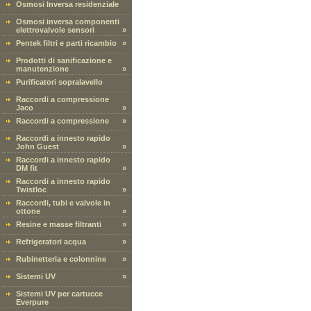
Osmosi Inversa residenziale
Osmosi inversa componenti
elettrovalvole sensori
»
Pentek filtri e parti ricambio
»
Prodotti di sanificazione e
manutenzione
»
Purificatori sopralavello
Raccordi a compressione
Jaco
»
Raccordi a compressione
»
Raccordi a innesto rapido
John Guest
»
Raccordi a innesto rapido
DM fit
»
Raccordi a innesto rapido
Twistloc
»
Raccordi, tubi e valvole in
ottone
»
Resine e masse filtranti
»
Refrigeratori acqua
»
Rubinetteria e colonnine
»
Sistemi UV
»
Sistemi UV per cartucce
Everpure