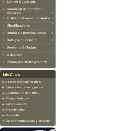
Sistemi UV per aria
Strumenti di controllo e
dosaggio
»
Tester e Kit rapidi per analisi
»
Ultrafiltrazione
»
Drinkware personalizzato
»
Bottiglie e Borracce
»
Depliants & Gadget
Occasioni
Promo pacchetto prodotti
Info & new
Schede tecniche prodotti
Informativa privacy policy
Spedizione e Resi (RMA)
Diventa fornitore
Lavora con Noi
Dropshipping
Newsletter
Guide manutenzione e consigli