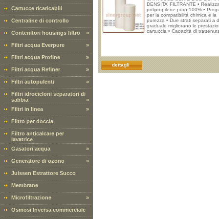
DENSITA’ FILTRANTE • Realizza
Cartucce ricaricabili
polipropilene puro 100% • Prog
per la compatibilità chimica e la
Centraline di controllo
purezza • Due strati separati a 
graduale migliorano le prestazio
cartuccia • Capacità di trattenut
Contenitori housings filtro
»
Filtri acqua Everpure
»
Filtri acqua Profine
»
dettagli
Filtri acqua Refiner
»
Filtri autopulenti
»
Filtri idrocicloni separatori di
sabbia
»
Filtri in linea
»
Filtro per doccia
Filtro anticalcare per
lavatrice
Gasatori acqua
»
Generatore di ozono
»
Juissen Estrattore Succo
Membrane
Microfiltrazione
»
Osmosi Inversa commerciale