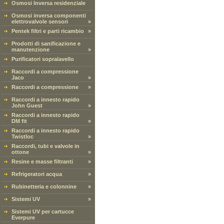
Osmosi Inversa residenziale
Osmosi inversa componenti
elettrovalvole sensori
»
Pentek filtri e parti ricambio
»
Prodotti di sanificazione e
manutenzione
»
Purificatori sopralavello
Raccordi a compressione
Jaco
»
Raccordi a compressione
»
Raccordi a innesto rapido
John Guest
»
Raccordi a innesto rapido
DM fit
»
Raccordi a innesto rapido
Twistloc
»
Raccordi, tubi e valvole in
ottone
»
Resine e masse filtranti
»
Refrigeratori acqua
»
Rubinetteria e colonnine
»
Sistemi UV
»
Sistemi UV per cartucce
Everpure