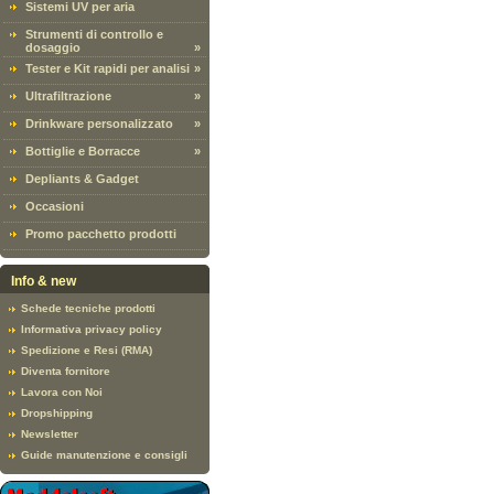
Sistemi UV per aria
Strumenti di controllo e
dosaggio
»
Tester e Kit rapidi per analisi
»
Ultrafiltrazione
»
Drinkware personalizzato
»
Bottiglie e Borracce
»
Depliants & Gadget
Occasioni
Promo pacchetto prodotti
Info & new
Schede tecniche prodotti
Informativa privacy policy
Spedizione e Resi (RMA)
Diventa fornitore
Lavora con Noi
Dropshipping
Newsletter
Guide manutenzione e consigli