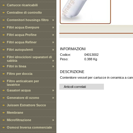
Cartucce ricaricabili
Centraline di controllo
Contenitori housings filtro
»
Filtri acqua Everpure
»
Filtri acqua Profine
»
Filtri acqua Refiner
»
INFORMAZIONI
Filtri autopulenti
»
Codice:
04013002
Filtri idrocicloni separatori di
Peso:
0.388 Kg
sabbia
»
Filtri in linea
»
DESCRIZIONE
Filtro per doccia
Contenitore vessel per cartucce in ceramica a ca
Filtro anticalcare per
lavatrice
Articoli correlati
Gasatori acqua
»
Generatore di ozono
»
Juissen Estrattore Succo
Membrane
Microfiltrazione
»
Osmosi Inversa commerciale