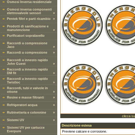
Osmosi Inversa residenziale
Osmosi inversa componenti
elettrovalvole sensori
»
Pentek filtri e parti ricambio
»
Prodotti di sanificazione e
manutenzione
»
Purificatori sopralavello
Raccordi a compressione
Jaco
»
Raccordi a compressione
»
Raccordi a innesto rapido
John Guest
»
Raccordi a innesto rapido
DM fit
»
Raccordi a innesto rapido
Twistloc
»
Raccordi, tubi e valvole in
ottone
»
Resine e masse filtranti
»
Refrigeratori acqua
»
Rubinetteria e colonnine
»
clicca su
Sistemi UV
»
Descrizione estesa
Sistemi UV per cartucce
Everpure
Previene calcare e corrosione.