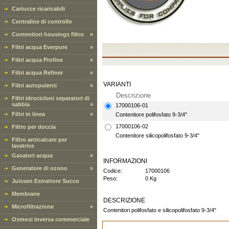
Cartucce ricaricabili
Centraline di controllo
Contenitori housings filtro
»
Filtri acqua Everpure
»
Filtri acqua Profine
»
Filtri acqua Refiner
»
VARIANTI
Filtri autopulenti
»
Descrizione
Filtri idrocicloni separatori di
sabbia
»
17000106-01
Filtri in linea
»
Contenitore polifosfato 9-3/4"
17000106-02
Filtro per doccia
Contenitore silicopolifosfato 9-3/4"
Filtro anticalcare per
lavatrice
Gasatori acqua
»
INFORMAZIONI
Generatore di ozono
»
Codice:
17000106
Peso:
0 Kg
Juissen Estrattore Succo
Membrane
DESCRIZIONE
Microfiltrazione
»
Contenitori polifosfato e silicopolifosfato 9-3/4"
Osmosi Inversa commerciale