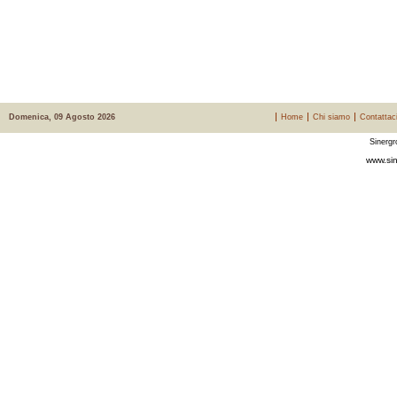
Domenica, 09 Agosto 2026
Home
Chi siamo
Contattac
Sinergr
www.sin