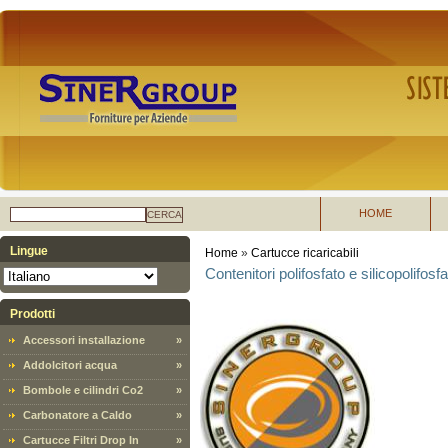
HOME
CERCA
Lingue
Home
»
Cartucce ricaricabili
Contenitori polifosfato e silicopolifosf
Prodotti
Accessori installazione
»
Addolcitori acqua
»
Bombole e cilindri Co2
»
Carbonatore a Caldo
»
Cartucce Filtri Drop In
»