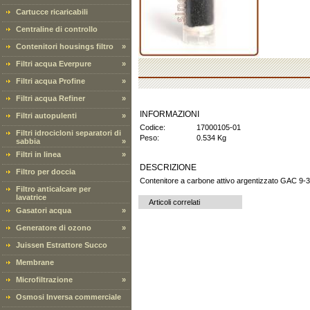
Cartucce ricaricabili
Centraline di controllo
Contenitori housings filtro
»
Filtri acqua Everpure
»
Filtri acqua Profine
»
Filtri acqua Refiner
»
INFORMAZIONI
Filtri autopulenti
»
Codice:
17000105-01
Filtri idrocicloni separatori di
Peso:
0.534 Kg
sabbia
»
Filtri in linea
»
DESCRIZIONE
Filtro per doccia
Contenitore a carbone attivo argentizzato GAC 9-3
Filtro anticalcare per
lavatrice
Articoli correlati
Gasatori acqua
»
Generatore di ozono
»
Juissen Estrattore Succo
Membrane
Microfiltrazione
»
Osmosi Inversa commerciale