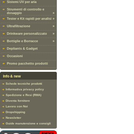
Sistemi UV per aria
Strumenti di controllo e
dosaggio
»
Tester e Kit rapidi per analisi
»
Ultrafiltrazione
»
Drinkware personalizzato
»
Bottiglie e Borracce
»
Depliants & Gadget
Occasioni
Promo pacchetto prodotti
Info & new
Schede tecniche prodotti
Informativa privacy policy
Spedizione e Resi (RMA)
Diventa fornitore
Lavora con Noi
Dropshipping
Newsletter
Guide manutenzione e consigli