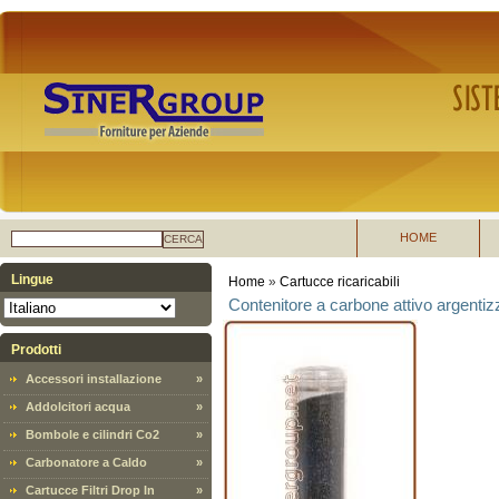
HOME
CERCA
Lingue
Home
»
Cartucce ricaricabili
Contenitore a carbone attivo argenti
Prodotti
Accessori installazione
»
Addolcitori acqua
»
Bombole e cilindri Co2
»
Carbonatore a Caldo
»
Cartucce Filtri Drop In
»