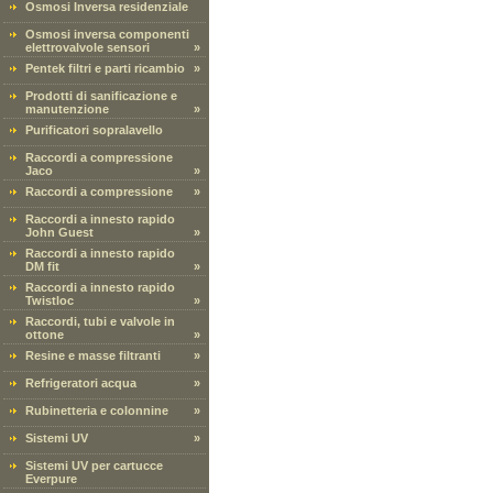
Osmosi Inversa residenziale
Osmosi inversa componenti
elettrovalvole sensori
»
Pentek filtri e parti ricambio
»
Prodotti di sanificazione e
manutenzione
»
Purificatori sopralavello
Raccordi a compressione
Jaco
»
Raccordi a compressione
»
Raccordi a innesto rapido
John Guest
»
Raccordi a innesto rapido
DM fit
»
Raccordi a innesto rapido
Twistloc
»
Raccordi, tubi e valvole in
ottone
»
Resine e masse filtranti
»
Refrigeratori acqua
»
Rubinetteria e colonnine
»
Sistemi UV
»
Sistemi UV per cartucce
Everpure