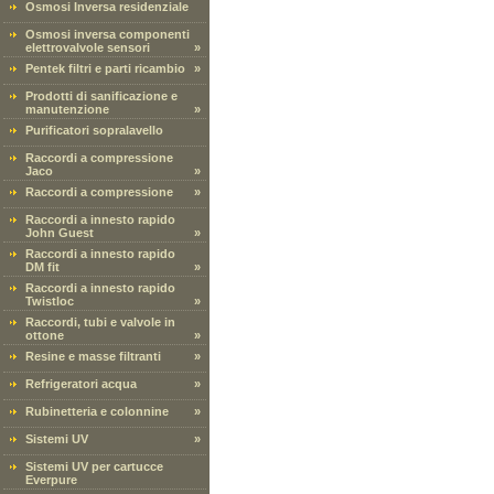
Osmosi Inversa residenziale
Osmosi inversa componenti
elettrovalvole sensori
»
Pentek filtri e parti ricambio
»
Prodotti di sanificazione e
manutenzione
»
Purificatori sopralavello
Raccordi a compressione
Jaco
»
Raccordi a compressione
»
Raccordi a innesto rapido
John Guest
»
Raccordi a innesto rapido
DM fit
»
Raccordi a innesto rapido
Twistloc
»
Raccordi, tubi e valvole in
ottone
»
Resine e masse filtranti
»
Refrigeratori acqua
»
Rubinetteria e colonnine
»
Sistemi UV
»
Sistemi UV per cartucce
Everpure