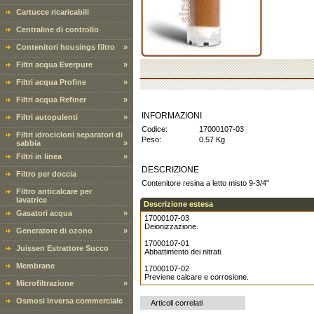
Cartucce ricaricabili
Centraline di controllo
Contenitori housings filtro
»
Filtri acqua Everpure
»
Filtri acqua Profine
»
Filtri acqua Refiner
»
INFORMAZIONI
Filtri autopulenti
»
Codice:
17000107-03
Filtri idrocicloni separatori di
Peso:
0.57 Kg
sabbia
»
Filtri in linea
»
DESCRIZIONE
Filtro per doccia
Contenitore resina a letto misto 9-3/4"
Filtro anticalcare per
lavatrice
Descrizione estesa
Gasatori acqua
»
17000107-03
Deionizzazione.
Generatore di ozono
»
17000107-01
Juissen Estrattore Succo
Abbattimento dei nitrati.
Membrane
17000107-02
Previene calcare e corrosione.
Microfiltrazione
»
Osmosi Inversa commerciale
Articoli correlati