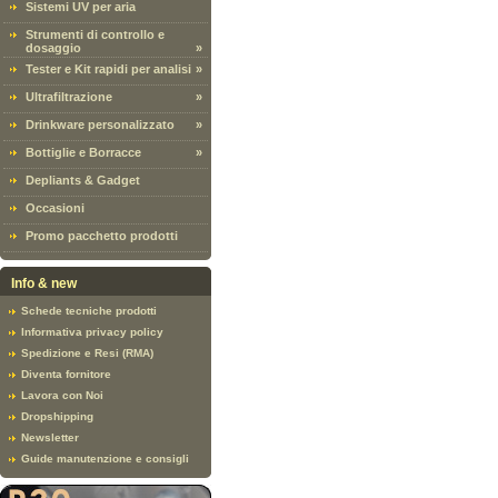
Sistemi UV per aria
Strumenti di controllo e
dosaggio
»
Tester e Kit rapidi per analisi
»
Ultrafiltrazione
»
Drinkware personalizzato
»
Bottiglie e Borracce
»
Depliants & Gadget
Occasioni
Promo pacchetto prodotti
Info & new
Schede tecniche prodotti
Informativa privacy policy
Spedizione e Resi (RMA)
Diventa fornitore
Lavora con Noi
Dropshipping
Newsletter
Guide manutenzione e consigli