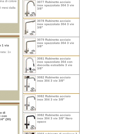
mina di colore
3077 Rubinetto acciaio
inox spazzolato 304 3 vie
6 mesi dalla
3/8"
ndicativo
tro, il LED si
 segnalando
iltri. Questa
3078 Rubinetto acciaio
un vantaggio
inox spazzolato 304 3 vie
minando il
3/8"
tardi nel
3079 Rubinetto acciaio
inox spazzolato 304 3 vie
o 1 via
3/8"
ata: 1x
3081 Rubinetto acciaio
inox spazzolato 304 con
doccetta estraibile 3 vie
3/8"
3082 Rubinetto acciaio
inox 304 3 vie 3/8"
3082 Rubinetto acciaio
inox 304 3 vie 3/8"
o di
3082 Rubinetto acciaio
4 con
inox 304 3 vie 3/8" Nero
/4" (30)
opaco
3303 rubinetto di prelievo 3