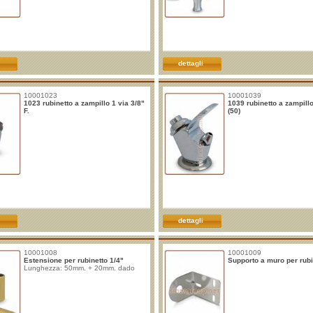
dettagli
10001023
10001039
1023 rubinetto a zampillo 1 via 3/8"
1039 rubinetto a zampillo
F.
(50)
dettagli
10001008
10001009
Estensione per rubinetto 1/4"
Supporto a muro per rubi
Lunghezza: 50mm. + 20mm. dado