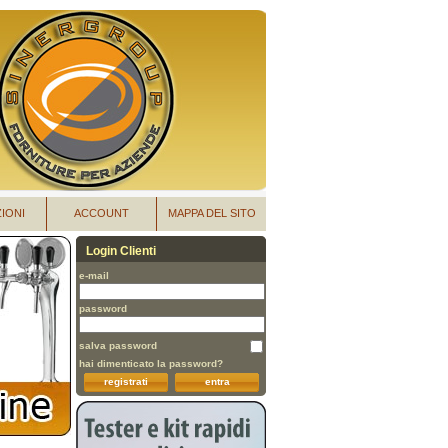
IONI
ACCOUNT
MAPPA DEL SITO
Login Clienti
e-mail
password
salva password
hai dimenticato la password?
registrati
entra