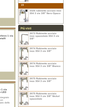
15
3326 rubinetto acciaio inox
304 3 vie 3/8" Nero Opaco
Più visti
3073 Rubinetto acciaio
elievo 1 via
inox spazzolato 304 3 vie
talli
3/8"
3074 Rubinetto acciaio
inox 304 3 vie 3/8"
3074 Rubinetto acciaio
inox 304 3 vie 3/8" Bianco
3075 Rubinetto acciaio
inox 304 3 vie 3/8"
o 1 via
on LED
3075 Rubinetto acciaio
inox 304 3 vie 3/8" Nickel
integrato
spazzolato
 un
ato dello