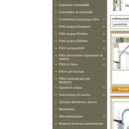
Cartucce ricaricabili
H
Centraline di controllo
ordinament
Contenitori housings filtro
»
Filtri acqua Everpure
»
Filtri acqua Profine
»
Filtri acqua Refiner
»
Filtri autopulenti
»
Filtri idrocicloni separatori di
sabbia
»
Filtri in linea
»
Filtro per doccia
Filtro anticalcare per
lavatrice
Gasatori acqua
»
dettagli
Generatore di ozono
»
Juissen Estrattore Succo
Membrane
Microfiltrazione
»
Osmosi Inversa commerciale