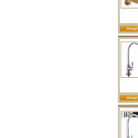
dettagli
dettagli