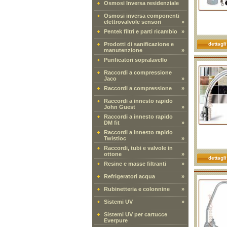
Osmosi Inversa residenziale
Osmosi inversa componenti
elettrovalvole sensori
»
Pentek filtri e parti ricambio
»
Prodotti di sanificazione e
dettagli
manutenzione
»
Purificatori sopralavello
Raccordi a compressione
Jaco
»
Raccordi a compressione
»
Raccordi a innesto rapido
John Guest
»
Raccordi a innesto rapido
DM fit
»
Raccordi a innesto rapido
Twistloc
»
Raccordi, tubi e valvole in
ottone
»
dettagli
Resine e masse filtranti
»
Refrigeratori acqua
»
Rubinetteria e colonnine
»
Sistemi UV
»
Sistemi UV per cartucce
Everpure