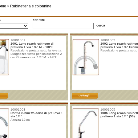
ome
»
Rubinetteria e colonnine
o
altri filtri
cerca
10001001
10001002
1001 Long reach rubinetto di
1002 Long reach rubinett
prelievo 1 via 1/4" M. - 1/8"F.
prelievo 1 via 1/4" Crom
Regolazione portata sotto la levetta.
Regolazione portata sotto 
Lunghezza filetto per installazione 2
cm.
Connessioni:
1/4” M. - 1/8”F.
dettagli
10001003
10001005
Dorma rubinetto corto di prelievo 1
1005 Long reach rubinett
via 1/4"
prelievo 1 via 1/4" (50)
Altezza 12cm.