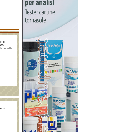
o di
ato
la levetta.
o di