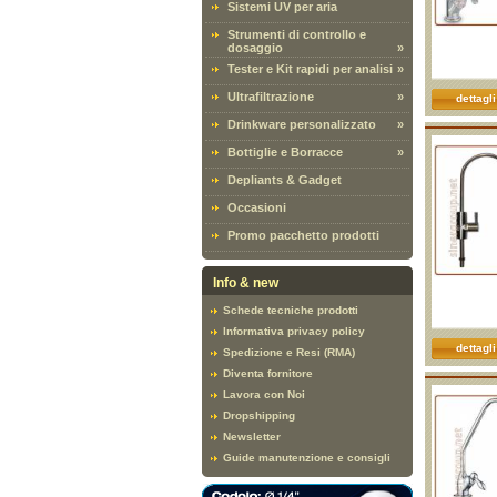
Sistemi UV per aria
Strumenti di controllo e
dosaggio
»
Tester e Kit rapidi per analisi
»
Ultrafiltrazione
»
dettagli
Drinkware personalizzato
»
Bottiglie e Borracce
»
Depliants & Gadget
Occasioni
Promo pacchetto prodotti
Info & new
Schede tecniche prodotti
Informativa privacy policy
dettagli
Spedizione e Resi (RMA)
Diventa fornitore
Lavora con Noi
Dropshipping
Newsletter
Guide manutenzione e consigli