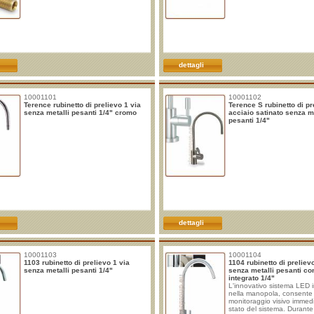
dettagli
10001101
10001102
Terence rubinetto di prelievo 1 via
Terence S rubinetto di pr
senza metalli pesanti 1/4" cromo
acciaio satinato senza me
pesanti 1/4"
dettagli
10001103
10001104
1103 rubinetto di prelievo 1 via
1104 rubinetto di preliev
senza metalli pesanti 1/4"
senza metalli pesanti c
integrato 1/4"
L'innovativo sistema LED 
nella manopola, consente
monitoraggio visivo immedi
stato del sistema. Durante