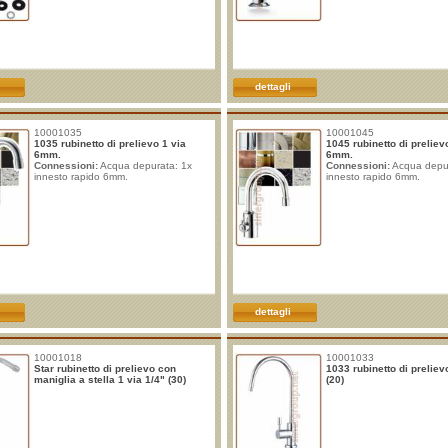
dettagli
10001035
10001045
1035 rubinetto di prelievo 1 via
1045 rubinetto di preliev
6mm.
6mm.
Connessioni:
Acqua depurata: 1x
Connessioni:
Acqua depur
innesto rapido 6mm.
innesto rapido 6mm.
dettagli
10001018
10001033
Star rubinetto di prelievo con
1033 rubinetto di preliev
maniglia a stella 1 via 1/4" (30)
(20)