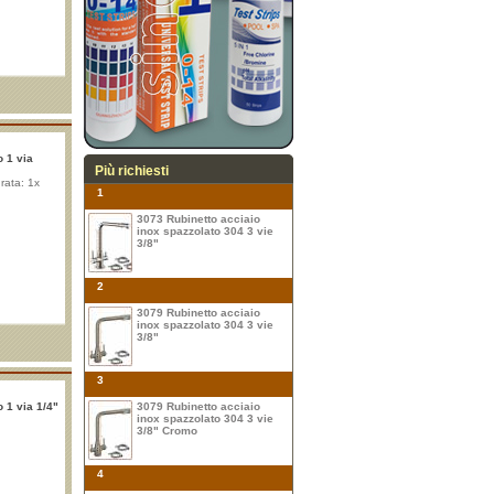
o 1 via
Più richiesti
ata: 1x
1
3073 Rubinetto acciaio
inox spazzolato 304 3 vie
3/8"
2
3079 Rubinetto acciaio
inox spazzolato 304 3 vie
3/8"
3
o 1 via 1/4"
3079 Rubinetto acciaio
inox spazzolato 304 3 vie
3/8" Cromo
4