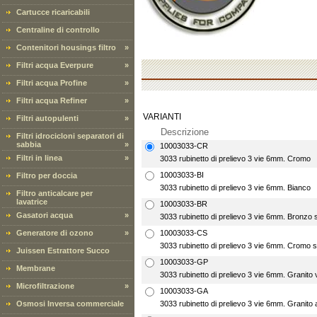
Cartucce ricaricabili
Centraline di controllo
Contenitori housings filtro
»
Filtri acqua Everpure
»
Filtri acqua Profine
»
Filtri acqua Refiner
»
VARIANTI
Filtri autopulenti
»
Descrizione
Filtri idrocicloni separatori di
sabbia
»
10003033-CR
Filtri in linea
»
3033 rubinetto di prelievo 3 vie 6mm. Cromo
10003033-BI
Filtro per doccia
3033 rubinetto di prelievo 3 vie 6mm. Bianco
Filtro anticalcare per
lavatrice
10003033-BR
Gasatori acqua
»
3033 rubinetto di prelievo 3 vie 6mm. Bronzo 
Generatore di ozono
»
10003033-CS
3033 rubinetto di prelievo 3 vie 6mm. Cromo s
Juissen Estrattore Succo
10003033-GP
Membrane
3033 rubinetto di prelievo 3 vie 6mm. Granito 
Microfiltrazione
»
10003033-GA
Osmosi Inversa commerciale
3033 rubinetto di prelievo 3 vie 6mm. Granito 