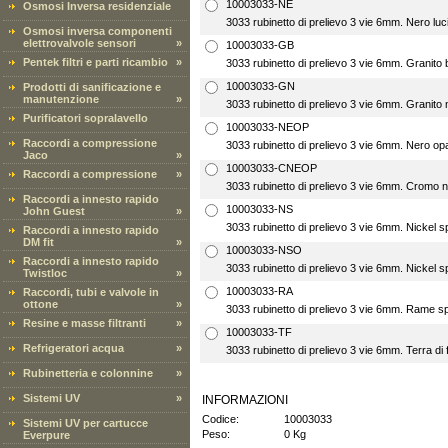
10003033-NE
Osmosi Inversa residenziale
3033 rubinetto di prelievo 3 vie 6mm. Nero luc
Osmosi inversa componenti
elettrovalvole sensori
»
10003033-GB
Pentek filtri e parti ricambio
»
3033 rubinetto di prelievo 3 vie 6mm. Granito
10003033-GN
Prodotti di sanificazione e
manutenzione
»
3033 rubinetto di prelievo 3 vie 6mm. Granito 
Purificatori sopralavello
10003033-NEOP
Raccordi a compressione
3033 rubinetto di prelievo 3 vie 6mm. Nero o
Jaco
»
10003033-CNEOP
Raccordi a compressione
»
3033 rubinetto di prelievo 3 vie 6mm. Cromo 
Raccordi a innesto rapido
10003033-NS
John Guest
»
3033 rubinetto di prelievo 3 vie 6mm. Nickel 
Raccordi a innesto rapido
DM fit
»
10003033-NSO
Raccordi a innesto rapido
3033 rubinetto di prelievo 3 vie 6mm. Nickel 
Twistloc
»
10003033-RA
Raccordi, tubi e valvole in
ottone
»
3033 rubinetto di prelievo 3 vie 6mm. Rame s
Resine e masse filtranti
»
10003033-TF
Refrigeratori acqua
»
3033 rubinetto di prelievo 3 vie 6mm. Terra di 
Rubinetteria e colonnine
»
Sistemi UV
»
INFORMAZIONI
Codice:
10003033
Sistemi UV per cartucce
Peso:
0 Kg
Everpure