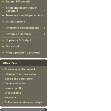
Sistemi UV per aria
Strumenti di controllo e
dosaggio
»
Tester e Kit rapidi per analisi
»
Ultrafiltrazione
»
Drinkware personalizzato
»
Bottiglie e Borracce
»
Depliants & Gadget
Occasioni
Promo pacchetto prodotti
Info & new
Schede tecniche prodotti
Informativa privacy policy
Spedizione e Resi (RMA)
Diventa fornitore
Lavora con Noi
Dropshipping
Newsletter
Guide manutenzione e consigli