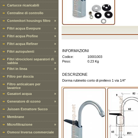
Cartucce ricaricabili
Centraline di controllo
Contenitori housings filtro
»
Filtri acqua Everpure
»
Filtri acqua Profine
»
Filtri acqua Refiner
»
INFORMAZIONI
Filtri autopulenti
»
Codice:
10001003
Filtri idrocicloni separatori di
Peso:
0.23 Kg
sabbia
»
Filtri in linea
»
DESCRIZIONE
Filtro per doccia
Dorma rubinetto corto di prelievo 1 via 1/4"
Filtro anticalcare per
lavatrice
Gasatori acqua
»
Generatore di ozono
»
Juissen Estrattore Succo
Membrane
Microfiltrazione
»
Osmosi Inversa commerciale