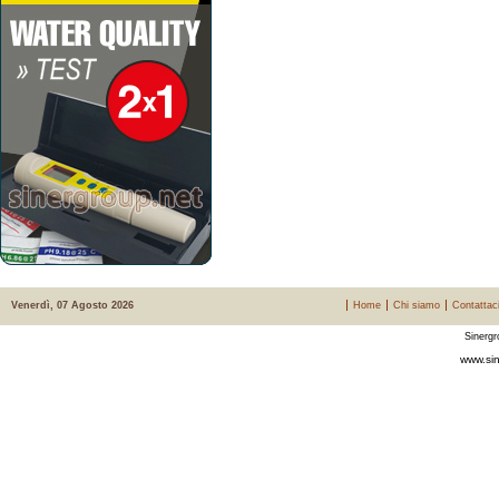
Venerdì, 07 Agosto 2026
Home
Chi siamo
Contattac
Sinergr
www.sin