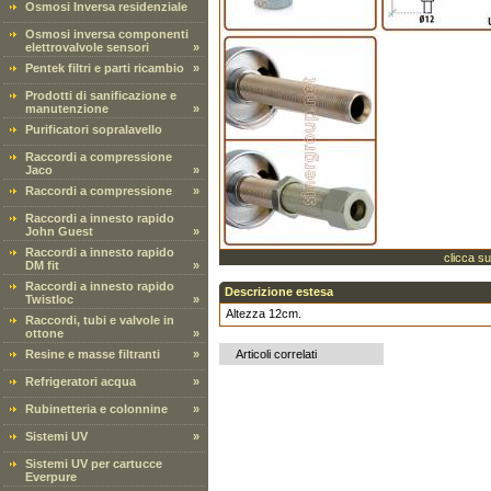
Osmosi Inversa residenziale
Osmosi inversa componenti
elettrovalvole sensori
»
Pentek filtri e parti ricambio
»
Prodotti di sanificazione e
manutenzione
»
Purificatori sopralavello
Raccordi a compressione
Jaco
»
Raccordi a compressione
»
Raccordi a innesto rapido
John Guest
»
Raccordi a innesto rapido
clicca su
DM fit
»
Raccordi a innesto rapido
Descrizione estesa
Twistloc
»
Altezza 12cm.
Raccordi, tubi e valvole in
ottone
»
Resine e masse filtranti
»
Articoli correlati
Refrigeratori acqua
»
Rubinetteria e colonnine
»
Sistemi UV
»
Sistemi UV per cartucce
Everpure