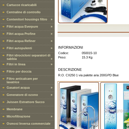
Cartucce ricaricabili
Centraline di controllo
Contenitori housings filtro
»
Filtri acqua Everpure
»
Filtri acqua Profine
»
Filtri acqua Refiner
»
INFORMAZIONI
Filtri autopulenti
»
Codice:
050015-10
Filtri idrocicloni separatori di
Peso:
15.3 Kg
sabbia
»
Filtri in linea
»
DESCRIZIONE
Filtro per doccia
R.O. CX250 1 via palette aria 200GPD Blue
Filtro anticalcare per
lavatrice
Gasatori acqua
»
Generatore di ozono
»
Juissen Estrattore Succo
Membrane
Microfiltrazione
»
Osmosi Inversa commerciale