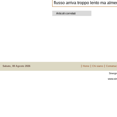
flusso arriva troppo lento ma alm
Articoli correlati
Sabato, 08 Agosto 2026
Home
Chi siamo
Contattac
Sinergr
www.sin