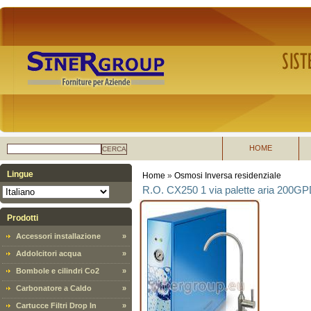
HOME
CERCA
Lingue
Home
»
Osmosi Inversa residenziale
R.O. CX250 1 via palette aria 200GP
Prodotti
Accessori installazione
»
Addolcitori acqua
»
Bombole e cilindri Co2
»
Carbonatore a Caldo
»
Cartucce Filtri Drop In
»