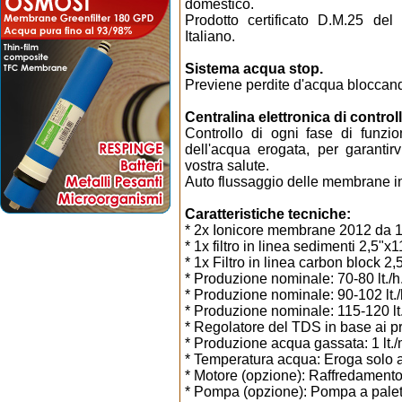
domestico.
Prodotto certificato D.M.25 del
Italiano.
Sistema acqua stop.
Previene perdite d'acqua bloccand
Centralina elettronica di controll
Controllo di ogni fase di funzio
dell'acqua erogata, per garantir
vostra salute.
Auto flussaggio delle membrane in 
Caratteristiche tecniche:
* 2x Ionicore membrane 2012 d
* 1x filtro in linea sedimenti 2,5"x1
* 1x Filtro in linea carbon block 2,
* Produzione nominale: 70-80 lt.
* Produzione nominale: 90-102 lt
* Produzione nominale: 115-120 l
* Regolatore del TDS in base ai prop
* Produzione acqua gassata: 1 lt./m
* Temperatura acqua: Eroga solo 
* Motore (opzione): Raffredamento
* Pompa (opzione): Pompa a palette