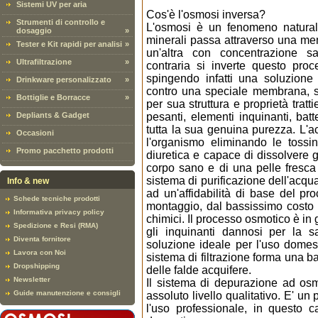
Sistemi UV per aria
Cos'è l'osmosi inversa?
Strumenti di controllo e
L'osmosi è un fenomeno naturale
dosaggio
»
minerali passa attraverso una m
Tester e Kit rapidi per analisi
»
un'altra con concentrazione s
Ultrafiltrazione
»
contraria si inverte questo pr
spingendo infatti una soluzione
Drinkware personalizzato
»
contro una speciale membrana, 
Bottiglie e Borracce
»
per sua struttura e proprietà tratt
Depliants & Gadget
pesanti, elementi inquinanti, bat
tutta la sua genuina purezza. L'a
Occasioni
l'organismo eliminando le tossi
Promo pacchetto prodotti
diuretica e capace di dissolvere g
corpo sano e di una pelle fresc
sistema di purificazione dell'acqua
Info & new
ad un'affidabilità di base del pr
Schede tecniche prodotti
montaggio, dal bassissimo costo d
Informativa privacy policy
chimici. Il processo osmotico è in 
Spedizione e Resi (RMA)
gli inquinanti dannosi per la s
Diventa fornitore
soluzione ideale per l'uso domes
Lavora con Noi
sistema di filtrazione forma una bar
Dropshipping
delle falde acquifere.
Newsletter
Il sistema di depurazione ad os
Guide manutenzione e consigli
assoluto livello qualitativo. E' u
l'uso professionale, in questo c