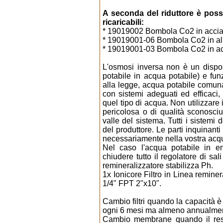
A seconda del riduttore è po
ricaricabili:
* 19019002 Bombola Co2 in accia
* 19019001-06 Bombola Co2 in allu
* 19019001-03 Bombola Co2 in acci
L'osmosi inversa non è un dispo
potabile in acqua potabile) e fu
alla legge, acqua potabile comun
con sistemi adeguati ed efficaci,
quel tipo di acqua. Non utilizzare
pericolosa o di qualità sconosc
valle del sistema. Tutti i sistemi
del produttore. Le parti inquinant
necessariamente nella vostra acq
Nel caso l'acqua potabile in ent
chiudere tutto il regolatore di sa
remineralizzatore stabilizza Ph.
1x Ionicore Filtro in Linea remine
1/4" FPT 2"x10".
Cambio filtri quando la capacità è 
ogni 6 mesi ma almeno annualme
Cambio membrane quando il resi