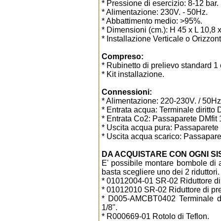
* Pressione di esercizio: 8-12 bar.
* Alimentazione: 230V. - 50Hz.
* Abbattimento medio: >95%.
* Dimensioni (cm.): H 45 x L 10,8 
* Installazione Verticale o Orizzont
Compreso:
* Rubinetto di prelievo standard 1 
* Kit installazione.
Connessioni:
* Alimentazione: 220-230V. / 50Hz. -
* Entrata acqua: Terminale diritto 
* Entrata Co2: Passaparete DMfit 1
* Uscita acqua pura: Passaparete D
* Uscita acqua scarico: Passaparet
DA ACQUISTARE CON OGNI SIS
E' possibile montare bombole di a
basta scegliere uno dei 2 riduttori.
* 01012004-01 SR-02 Riduttore d
* 01012010 SR-02 Riduttore di pre
* D005-AMCBT0402 Terminale diri
1/8".
* R000669-01 Rotolo di Teflon.