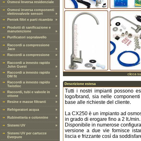
Osmosi Inversa residenziale
Osmosi inversa componenti
elettrovalvole sensori
»
Pentek filtri e parti ricambio
»
Prodotti di sanificazione e
manutenzione
»
Purificatori sopralavello
Raccordi a compressione
Jaco
»
Raccordi a compressione
»
Raccordi a innesto rapido
John Guest
»
Raccordi a innesto rapido
clicca su
DM fit
»
Raccordi a innesto rapido
Descrizione estesa
Twistloc
»
Tutti i nostri impianti possono e
Raccordi, tubi e valvole in
ottone
»
logo/brand, sia nelle componenti c
base alle richieste del cliente.
Resine e masse filtranti
»
Refrigeratori acqua
»
La CX250 è un impianto ad osmosi
Rubinetteria e colonnine
»
in grado di erogare fino a 2 lt./mi
Disponibile in numerose configuraz
Sistemi UV
»
versione a due vie fornisce is
Sistemi UV per cartucce
liscia e frizzante così da soddisfare 
Everpure