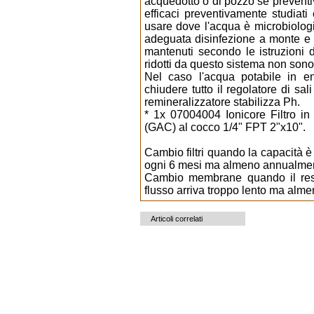
acquedotto o di pozzo se preventi
efficaci preventivamente studiati
usare dove l'acqua è microbiolog
adeguata disinfezione a monte e d
mantenuti secondo le istruzioni d
ridotti da questo sistema non son
Nel caso l'acqua potabile in ent
chiudere tutto il regolatore di sa
remineralizzatore stabilizza Ph.
* 1x 07004004 Ionicore Filtro in
(GAC) al cocco 1/4" FPT 2"x10".
Cambio filtri quando la capacità è 
ogni 6 mesi ma almeno annualme
Cambio membrane quando il resi
flusso arriva troppo lento ma alm
Articoli correlati