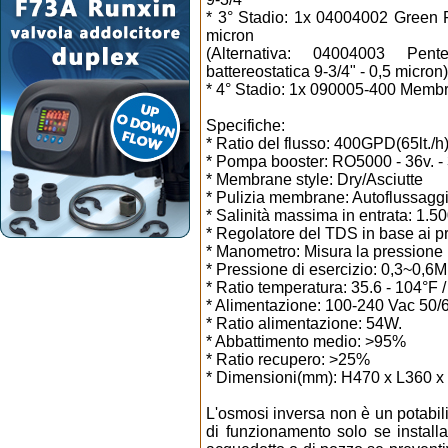
* 3° Stadio: 1x 04004002 Green F
micron
(Alternativa: 04004003 Pe
battereostatica 9-3/4" - 0,5 micron)
* 4° Stadio: 1x 090005-400 Memb
Specifiche:
* Ratio del flusso: 400GPD(65lt./h
* Pompa booster: RO5000 - 36v. -
* Membrane style: Dry/Asciutte
* Pulizia membrane: Autoflussagg
* Salinità massima in entrata: 1.
* Regolatore del TDS in base ai pro
* Manometro: Misura la pressione 
* Pressione di esercizio: 0,3~0,6
* Ratio temperatura: 35.6 - 104°F /
* Alimentazione: 100-240 Vac 50/
* Ratio alimentazione: 54W.
* Abbattimento medio: >95%
* Ratio recupero: >25%
* Dimensioni(mm): H470 x L360 x
L'osmosi inversa non è un potabili
di funzionamento solo se install