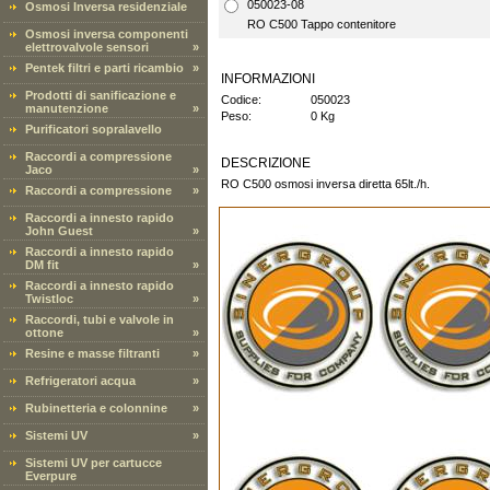
050023-08
Osmosi Inversa residenziale
RO C500 Tappo contenitore
Osmosi inversa componenti
elettrovalvole sensori
»
Pentek filtri e parti ricambio
»
INFORMAZIONI
Prodotti di sanificazione e
Codice:
050023
manutenzione
»
Peso:
0 Kg
Purificatori sopralavello
Raccordi a compressione
DESCRIZIONE
Jaco
»
RO C500 osmosi inversa diretta 65lt./h.
Raccordi a compressione
»
Raccordi a innesto rapido
John Guest
»
Raccordi a innesto rapido
DM fit
»
Raccordi a innesto rapido
Twistloc
»
Raccordi, tubi e valvole in
ottone
»
Resine e masse filtranti
»
Refrigeratori acqua
»
Rubinetteria e colonnine
»
Sistemi UV
»
Sistemi UV per cartucce
Everpure