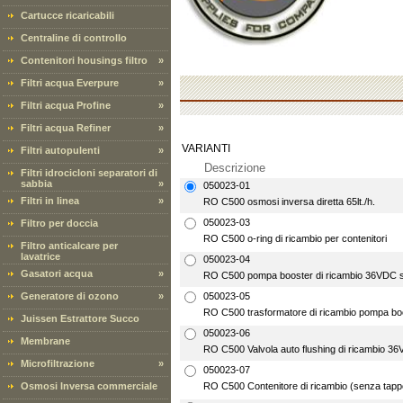
Cartucce ricaricabili
Centraline di controllo
Contenitori housings filtro
»
Filtri acqua Everpure
»
Filtri acqua Profine
»
Filtri acqua Refiner
»
VARIANTI
Filtri autopulenti
»
Descrizione
Filtri idrocicloni separatori di
sabbia
»
050023-01
Filtri in linea
»
RO C500 osmosi inversa diretta 65lt./h.
050023-03
Filtro per doccia
RO C500 o-ring di ricambio per contenitori
Filtro anticalcare per
lavatrice
050023-04
Gasatori acqua
»
RO C500 pompa booster di ricambio 36VDC se
Generatore di ozono
»
050023-05
RO C500 trasformatore di ricambio pompa b
Juissen Estrattore Succo
050023-06
Membrane
RO C500 Valvola auto flushing di ricambio 36
Microfiltrazione
»
050023-07
Osmosi Inversa commerciale
RO C500 Contenitore di ricambio (senza tapp