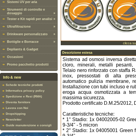
Sistemi UV per aria
Strumenti di controllo e
dosaggio
»
Tester e Kit rapidi per analisi
»
Ultrafiltrazione
»
Drinkware personalizzato
»
Bottiglie e Borracce
»
clicca su
Depliants & Gadget
Descrizione estesa
Occasioni
Sistema ad osmosi inversa diretta 
cloro, minerali, metalli pesanti, 
Promo pacchetto prodotti
Telaio nero rinforzato con staffa Ra
inox, pressostati di alta press
Info & new
automatico pulizia membrane, reg
Schede tecniche prodotti
Installazione con tubi incluso e ru
Informativa privacy policy
eroga acqua osmotizzata a tem
Spedizione e Resi (RMA)
massima sicurezza.
Diventa fornitore
Prodotto certificato D.M.25/201
Lavora con Noi
Caratteristiche tecniche:
Dropshipping
* 1° Stadio: 1x 04002005-02 Green 
Newsletter
9-3/4" - 5 micron
Guide manutenzione e consigli
* 2° Stadio: 1x 04005001 Green fi
9-3/4"