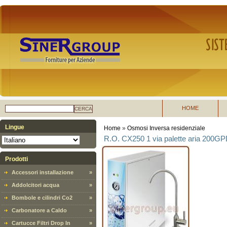
HOME
CERCA
Lingue
Home
»
Osmosi Inversa residenziale
R.O. CX250 1 via palette aria 200GP
Prodotti
Accessori installazione
»
Addolcitori acqua
»
Bombole e cilindri Co2
»
Carbonatore a Caldo
»
Cartucce Filtri Drop In
»