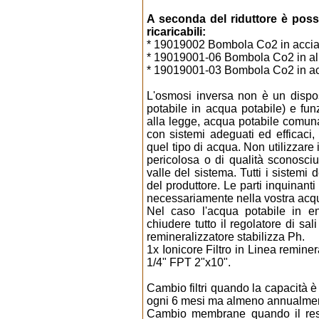
A seconda del riduttore è po
ricaricabili:
* 19019002 Bombola Co2 in accia
* 19019001-06 Bombola Co2 in allu
* 19019001-03 Bombola Co2 in acci
L'osmosi inversa non è un dispo
potabile in acqua potabile) e fu
alla legge, acqua potabile comun
con sistemi adeguati ed efficaci,
quel tipo di acqua. Non utilizzare
pericolosa o di qualità sconosc
valle del sistema. Tutti i sistemi
del produttore. Le parti inquinant
necessariamente nella vostra acq
Nel caso l'acqua potabile in ent
chiudere tutto il regolatore di sa
remineralizzatore stabilizza Ph.
1x Ionicore Filtro in Linea remine
1/4" FPT 2"x10".
Cambio filtri quando la capacità è 
ogni 6 mesi ma almeno annualme
Cambio membrane quando il resi