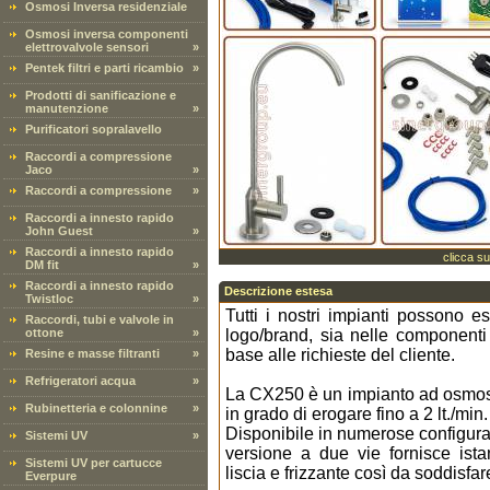
Osmosi Inversa residenziale
Osmosi inversa componenti
elettrovalvole sensori
»
Pentek filtri e parti ricambio
»
Prodotti di sanificazione e
manutenzione
»
Purificatori sopralavello
Raccordi a compressione
Jaco
»
Raccordi a compressione
»
Raccordi a innesto rapido
John Guest
»
Raccordi a innesto rapido
clicca su
DM fit
»
Raccordi a innesto rapido
Descrizione estesa
Twistloc
»
Tutti i nostri impianti possono e
Raccordi, tubi e valvole in
ottone
»
logo/brand, sia nelle componenti c
base alle richieste del cliente.
Resine e masse filtranti
»
Refrigeratori acqua
»
La CX250 è un impianto ad osmosi
Rubinetteria e colonnine
»
in grado di erogare fino a 2 lt./mi
Disponibile in numerose configuraz
Sistemi UV
»
versione a due vie fornisce is
Sistemi UV per cartucce
liscia e frizzante così da soddisfare 
Everpure