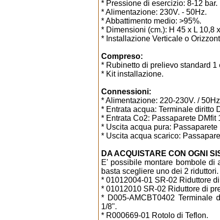
* Pressione di esercizio: 8-12 bar.
* Alimentazione: 230V. - 50Hz.
* Abbattimento medio: >95%.
* Dimensioni (cm.): H 45 x L 10,8 
* Installazione Verticale o Orizzont
Compreso:
* Rubinetto di prelievo standard 1 
* Kit installazione.
Connessioni:
* Alimentazione: 220-230V. / 50Hz. -
* Entrata acqua: Terminale diritto 
* Entrata Co2: Passaparete DMfit 1
* Uscita acqua pura: Passaparete D
* Uscita acqua scarico: Passaparet
DA ACQUISTARE CON OGNI SIS
E' possibile montare bombole di a
basta scegliere uno dei 2 riduttori.
* 01012004-01 SR-02 Riduttore d
* 01012010 SR-02 Riduttore di pre
* D005-AMCBT0402 Terminale diri
1/8".
* R000669-01 Rotolo di Teflon.