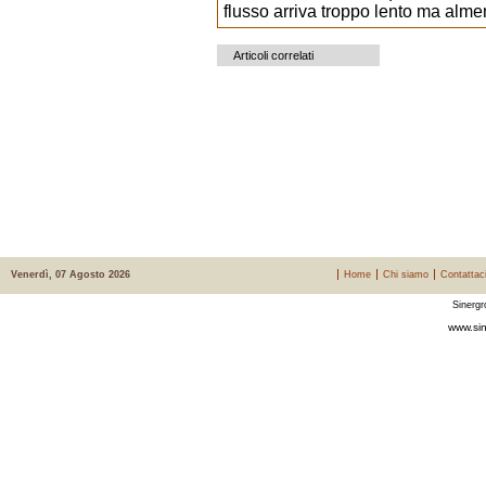
flusso arriva troppo lento ma alm
Articoli correlati
Venerdì, 07 Agosto 2026
Home
Chi siamo
Contattac
Sinergr
www.sin