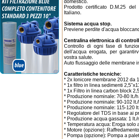
domestico.
Prodotto certificato D.M.25 del
Italiano.
Sistema acqua stop.
Previene perdite d'acqua bloccand
Centralina elettronica di controll
Controllo di ogni fase di funzio
dell'acqua erogata, per garantir
vostra salute.
Auto flussaggio delle membrane in 
Caratteristiche tecniche:
* 2x Ionicore membrane 2012 d
* 1x filtro in linea sedimenti 2,5"x1
* 1x Filtro in linea carbon block 2,
* Produzione nominale: 70-80 lt.
* Produzione nominale: 90-102 lt
* Produzione nominale: 115-120 l
* Regolatore del TDS in base ai prop
* Produzione acqua gassata: 1 lt./m
* Temperatura acqua: Eroga solo 
* Motore (opzione): Raffredamento
* Pompa (opzione): Pompa a palette