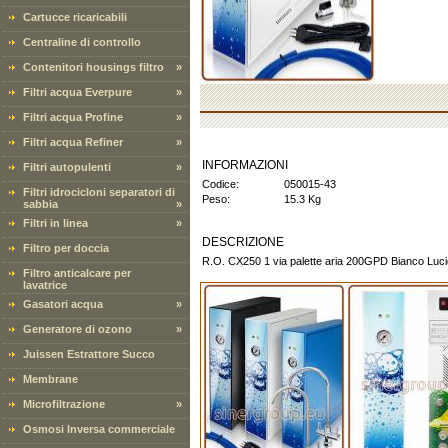
Cartucce ricaricabili
Centraline di controllo
Contenitori housings filtro
»
Filtri acqua Everpure
»
Filtri acqua Profine
»
Filtri acqua Refiner
»
INFORMAZIONI
Filtri autopulenti
»
Codice:
050015-43
Filtri idrocicloni separatori di
Peso:
15.3 Kg
sabbia
»
Filtri in linea
»
DESCRIZIONE
Filtro per doccia
R.O. CX250 1 via palette aria 200GPD Bianco Luc
Filtro anticalcare per
lavatrice
Gasatori acqua
»
Generatore di ozono
»
Juissen Estrattore Succo
Membrane
Microfiltrazione
»
Osmosi Inversa commerciale