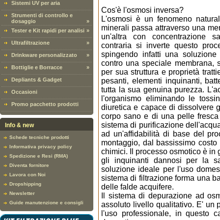
Sistemi UV per aria
Cos'è l'osmosi inversa?
Strumenti di controllo e
L'osmosi è un fenomeno naturale
dosaggio
»
minerali passa attraverso una m
Tester e Kit rapidi per analisi
»
un'altra con concentrazione s
Ultrafiltrazione
»
contraria si inverte questo pr
spingendo infatti una soluzione
Drinkware personalizzato
»
contro una speciale membrana, 
Bottiglie e Borracce
»
per sua struttura e proprietà tratt
Depliants & Gadget
pesanti, elementi inquinanti, bat
tutta la sua genuina purezza. L'a
Occasioni
l'organismo eliminando le tossi
Promo pacchetto prodotti
diuretica e capace di dissolvere g
corpo sano e di una pelle fresc
sistema di purificazione dell'acqua
Info & new
ad un'affidabilità di base del pr
Schede tecniche prodotti
montaggio, dal bassissimo costo d
Informativa privacy policy
chimici. Il processo osmotico è in 
Spedizione e Resi (RMA)
gli inquinanti dannosi per la s
Diventa fornitore
soluzione ideale per l'uso domes
Lavora con Noi
sistema di filtrazione forma una bar
Dropshipping
delle falde acquifere.
Newsletter
Il sistema di depurazione ad os
Guide manutenzione e consigli
assoluto livello qualitativo. E' u
l'uso professionale, in questo c