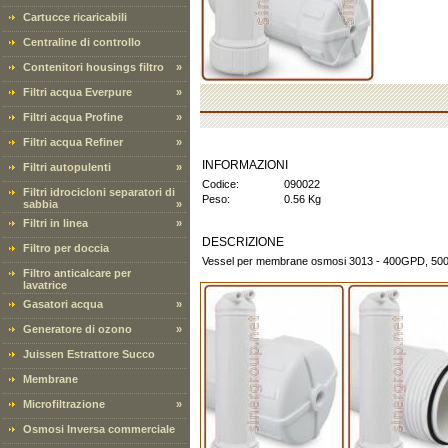
Cartucce ricaricabili
Centraline di controllo
Contenitori housings filtro
»
Filtri acqua Everpure
»
Filtri acqua Profine
»
Filtri acqua Refiner
»
INFORMAZIONI
Filtri autopulenti
»
Codice:
090022
Filtri idrocicloni separatori di
Peso:
0.56 Kg
sabbia
»
Filtri in linea
»
DESCRIZIONE
Filtro per doccia
Vessel per membrane osmosi 3013 - 400GPD, 5
Filtro anticalcare per
lavatrice
Gasatori acqua
»
Generatore di ozono
»
Juissen Estrattore Succo
Membrane
Microfiltrazione
»
Osmosi Inversa commerciale