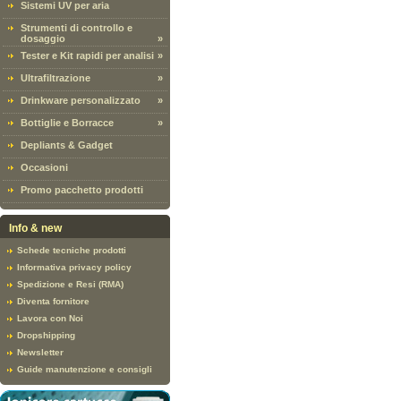
Sistemi UV per aria
Strumenti di controllo e
dosaggio
»
Tester e Kit rapidi per analisi
»
Ultrafiltrazione
»
Drinkware personalizzato
»
Bottiglie e Borracce
»
Depliants & Gadget
Occasioni
Promo pacchetto prodotti
Info & new
Schede tecniche prodotti
Informativa privacy policy
Spedizione e Resi (RMA)
Diventa fornitore
Lavora con Noi
Dropshipping
Newsletter
Guide manutenzione e consigli