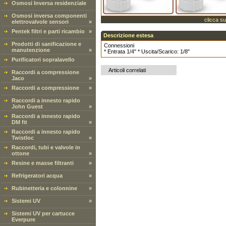
Osmosi Inversa residenziale
Osmosi inversa componenti
clicca su
elettrovalvole sensori
»
Pentek filtri e parti ricambio
»
Descrizione estesa
Prodotti di sanificazione e
Connessioni
manutenzione
»
* Entrata 1/4" * Uscita/Scarico: 1/8"
Purificatori sopralavello
Articoli correlati
Raccordi a compressione
Jaco
»
Raccordi a compressione
»
Raccordi a innesto rapido
John Guest
»
Raccordi a innesto rapido
DM fit
»
Raccordi a innesto rapido
Twistloc
»
Raccordi, tubi e valvole in
ottone
»
Resine e masse filtranti
»
Refrigeratori acqua
»
Rubinetteria e colonnine
»
Sistemi UV
»
Sistemi UV per cartucce
Everpure