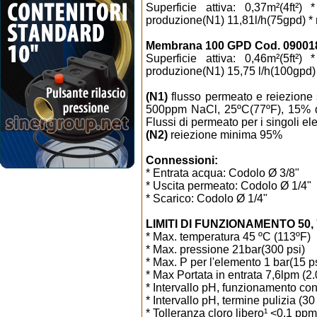
Superficie attiva: 0,37m²(4ft²)
produzione(N1) 11,81l/h(75gpd) *
Membrana 100 GPD Cod. 09001
Superficie attiva: 0,46m²(5ft²)
produzione(N1) 15,75 l/h(100gpd)
(N1)
flusso permeato e reiezione s
500ppm NaCl, 25ºC(77ºF), 15% di
Flussi di permeato per i singoli e
(N2)
reiezione minima 95%
Connessioni:
* Entrata acqua: Codolo Ø 3/8"
* Uscita permeato: Codolo Ø 1/4"
* Scarico: Codolo Ø 1/4"
LIMITI DI FUNZIONAMENTO 50, 
* Max. temperatura 45 ºC (113ºF)
* Max. pressione 21bar(300 psi)
* Max. P per l'elemento 1 bar(15 p
* Max Portata in entrata 7,6lpm (2
* Intervallo pH, funzionamento co
* Intervallo pH, termine pulizia (30
* Tolleranza cloro libero¹ <0,1 ppm