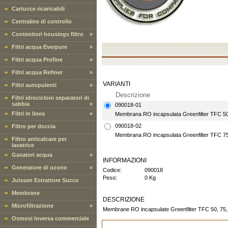
Cartucce ricaricabili
Centraline di controllo
Contenitori housings filtro
»
Filtri acqua Everpure
»
Filtri acqua Profine
»
Filtri acqua Refiner
»
VARIANTI
Filtri autopulenti
»
Descrizione
Filtri idrocicloni separatori di
sabbia
»
090018-01
Filtri in linea
»
Membrana RO incapsulata Greenfilter TFC 
090018-02
Filtro per doccia
Membrana RO incapsulata Greenfilter TFC 
Filtro anticalcare per
lavatrice
Gasatori acqua
»
INFORMAZIONI
Generatore di ozono
»
Codice:
090018
Peso:
0 Kg
Juissen Estrattore Succo
Membrane
DESCRIZIONE
Microfiltrazione
»
Membrane RO incapsulate Greenfilter TFC 50, 75
Osmosi Inversa commerciale