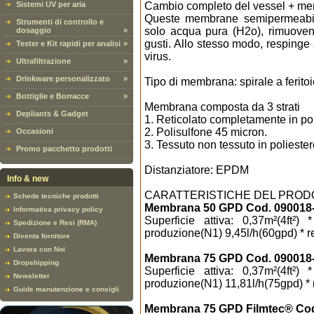
Sistemi UV per aria
Cambio completo del vessel + me
Queste membrane semipermeabili 
Strumenti di controllo e
solo acqua pura (H2o), rimuovend
dosaggio
»
gusti. Allo stesso modo, respinge 
Tester e Kit rapidi per analisi
»
virus.
Ultrafiltrazione
»
Drinkware personalizzato
»
Tipo di membrana: spirale a ferito
Bottiglie e Borracce
»
Membrana composta da 3 strati
Depliants & Gadget
1. Reticolato completamente in po
2. Polisulfone 45 micron.
Occasioni
3. Tessuto non tessuto in polieste
Promo pacchetto prodotti
Distanziatore: EPDM
Info & new
CARATTERISTICHE DEL PROD
Schede tecniche prodotti
Membrana 50 GPD Cod. 090018
Informativa privacy policy
Superficie attiva: 0,37m²(4ft²)
Spedizione e Resi (RMA)
produzione(N1) 9,45l/h(60gpd) * 
Diventa fornitore
Lavora con Noi
Membrana 75 GPD Cod. 090018
Dropshipping
Superficie attiva: 0,37m²(4ft²)
Newsletter
produzione(N1) 11,81l/h(75gpd) *
Guide manutenzione e consigli
Membrana 75 GPD Filmtec® Cod