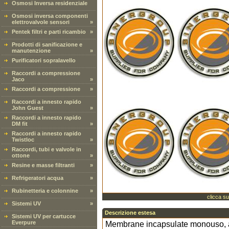
Osmosi Inversa residenziale
Osmosi inversa componenti
elettrovalvole sensori
»
Pentek filtri e parti ricambio
»
Prodotti di sanificazione e
manutenzione
»
Purificatori sopralavello
Raccordi a compressione
Jaco
»
Raccordi a compressione
»
Raccordi a innesto rapido
John Guest
»
Raccordi a innesto rapido
DM fit
»
Raccordi a innesto rapido
Twistloc
»
Raccordi, tubi e valvole in
ottone
»
Resine e masse filtranti
»
Refrigeratori acqua
»
Rubinetteria e colonnine
»
clicca su
Sistemi UV
»
Descrizione estesa
Sistemi UV per cartucce
Everpure
Membrane incapsulate monouso, ad