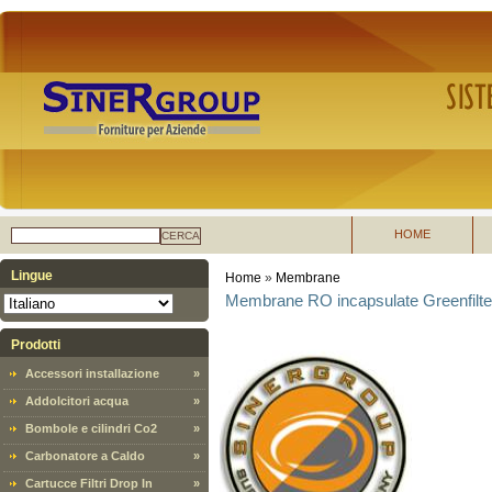
HOME
CERCA
Lingue
Home
»
Membrane
Membrane RO incapsulate Greenfilt
Prodotti
Accessori installazione
»
Addolcitori acqua
»
Bombole e cilindri Co2
»
Carbonatore a Caldo
»
Cartucce Filtri Drop In
»