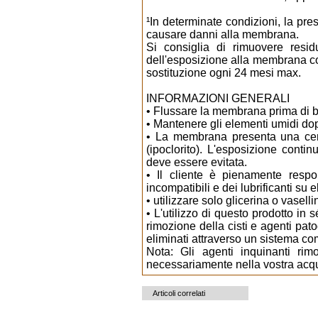
¹In determinate condizioni, la pre
causare danni alla membrana.
Si consiglia di rimuovere resid
dell'esposizione alla membrana con 
sostituzione ogni 24 mesi max.
INFORMAZIONI GENERALI
• Flussare la membrana prima di b
• Mantenere gli elementi umidi dop
• La membrana presenta una cert
(ipoclorito). L'esposizione cont
deve essere evitata.
• Il cliente è pienamente respo
incompatibili e dei lubrificanti su 
• utilizzare solo glicerina o vasel
• L'utilizzo di questo prodotto in
rimozione della cisti e agenti pat
eliminati attraverso un sistema c
Nota: Gli agenti inquinanti ri
necessariamente nella vostra acq
Articoli correlati