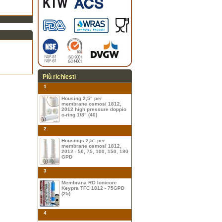
Più richiesti
1
Housing 2,5" per
membrane osmosi 1812,
2012 high pressure doppio
o-ring 1/8" (40)
2
Housings 2,5" per
membrane osmosi 1812,
2012 - 50, 75, 100, 150, 180
GPD
3
Membrana RO Ionicore
Keypra TFC 1812 - 75GPD
(25)
4