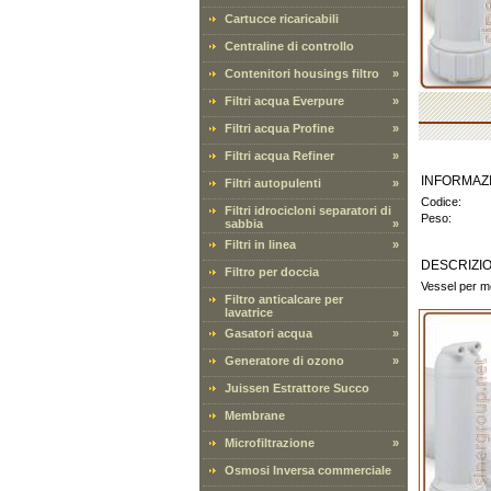
Cartucce ricaricabili
Centraline di controllo
Contenitori housings filtro
»
Filtri acqua Everpure
»
Filtri acqua Profine
»
Filtri acqua Refiner
»
INFORMAZ
Filtri autopulenti
»
Codice:
Filtri idrocicloni separatori di
Peso:
sabbia
»
Filtri in linea
»
DESCRIZI
Filtro per doccia
Vessel per 
Filtro anticalcare per
lavatrice
Gasatori acqua
»
Generatore di ozono
»
Juissen Estrattore Succo
Membrane
Microfiltrazione
»
Osmosi Inversa commerciale