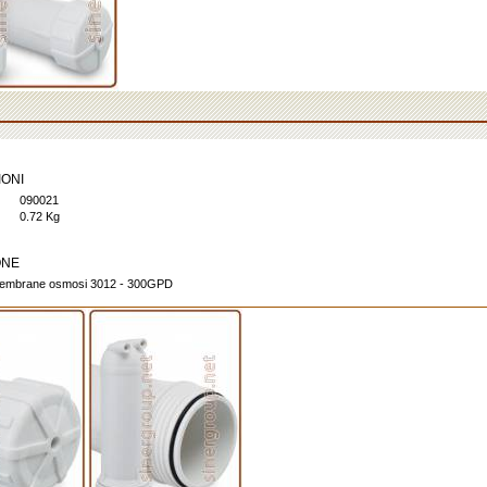
IONI
090021
0.72 Kg
ONE
membrane osmosi 3012 - 300GPD