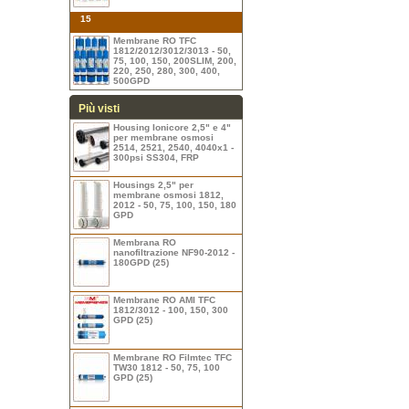
15
Membrane RO TFC
1812/2012/3012/3013 - 50,
75, 100, 150, 200SLIM, 200,
220, 250, 280, 300, 400,
500GPD
Più visti
Housing Ionicore 2,5" e 4"
per membrane osmosi
2514, 2521, 2540, 4040x1 -
300psi SS304, FRP
Housings 2,5" per
membrane osmosi 1812,
2012 - 50, 75, 100, 150, 180
GPD
Membrana RO
nanofiltrazione NF90-2012 -
180GPD (25)
Membrane RO AMI TFC
1812/3012 - 100, 150, 300
GPD (25)
Membrane RO Filmtec TFC
TW30 1812 - 50, 75, 100
GPD (25)