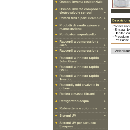
Osmosi Inversa residenziale
Osmosi inversa componenti
elettrovalvole sensori
»
Pentek filtri e parti ricambio
»
Descrizione
Prodotti di sanificazione e
Connessioni
manutenzione
»
- Entrata: 1/
- Uscita/Sca
Purificatori sopralavello
- Pressione 
- Pressione
Raccordi a compressione
Jaco
»
Raccordi a compressione
»
Articoli cor
Raccordi a innesto rapido
John Guest
»
Raccordi a innesto rapido
DM fit
»
Raccordi a innesto rapido
Twistloc
»
Raccordi, tubi e valvole in
ottone
»
Resine e masse filtranti
»
Refrigeratori acqua
»
Rubinetteria e colonnine
»
Sistemi UV
»
Sistemi UV per cartucce
Everpure