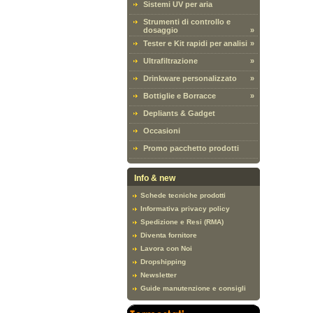
Sistemi UV per aria
Strumenti di controllo e
dosaggio
»
Tester e Kit rapidi per analisi
»
Ultrafiltrazione
»
Drinkware personalizzato
»
Bottiglie e Borracce
»
Depliants & Gadget
Occasioni
Promo pacchetto prodotti
Info & new
Schede tecniche prodotti
Informativa privacy policy
Spedizione e Resi (RMA)
Diventa fornitore
Lavora con Noi
Dropshipping
Newsletter
Guide manutenzione e consigli