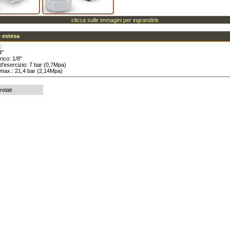
clicca sulle immagini per ingrandirle
 estesa
:
4"
rico: 1/8"
d'esercizio: 7 bar (0,7Mpa)
 max.: 21,4 bar (2,14Mpa)
relati