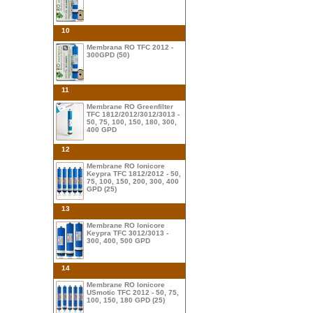
10
Membrana RO TFC 2012 -
300GPD (50)
11
Membrane RO Greenfilter
TFC 1812/2012/3012/3013 -
50, 75, 100, 150, 180, 300,
400 GPD
12
Membrane RO Ionicore
Keypra TFC 1812/2012 - 50,
75, 100, 150, 200, 300, 400
GPD (25)
13
Membrane RO Ionicore
Keypra TFC 3012/3013 -
300, 400, 500 GPD
14
Membrane RO Ionicore
USmotic TFC 2012 - 50, 75,
100, 150, 180 GPD (25)