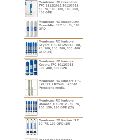
Membrane RO Greenfilter
TFC 1812/2012/3012/3013 -
50, 75, 100, 150, 180, 300,
400 GPD
Membrane RO incapsulate
Greenfilter TFC 50, 75, 100
GPD
Membrane RO Ionicore
Keypra TFC 1812/2012 - 50,
75, 100, 150, 200, 300, 400
GPD (25)
Membrane RO Ionicore
Keypra TFC 3012/3013 -
300, 400, 500 GPD
Membrane RO Ionicore TFC
LP2521, LP2540, LP4040
Pressione media
Membrane RO Ionicore
USmotic TFC 2012 - 50, 75,
100, 150, 180 GPD (25)
Membrane RO Pentair TLC
50, 75, 100 GPD (25)
Vessel per membrane