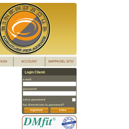
IONI
ACCOUNT
MAPPA DEL SITO
Login Clienti
e-mail
password
salva password
hai dimenticato la password?
registrati
entra