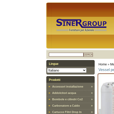
CERCA
Lingue
Home
»
Me
Vessel p
Prodotti
Accessori installazione
»
Addolcitori acqua
»
Bombole e cilindri Co2
»
Carbonatore a Caldo
»
Cartucce Filtri Drop In
»