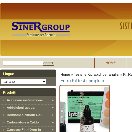
HOME
CERCA
Lingue
Home
»
Tester e Kit rapidi per analisi
»
Kit R
Ferro Kit test completo
Prodotti
Accessori installazione
»
Addolcitori acqua
»
Bombole e cilindri Co2
»
Carbonatore a Caldo
»
Cartucce Filtri Drop In
»