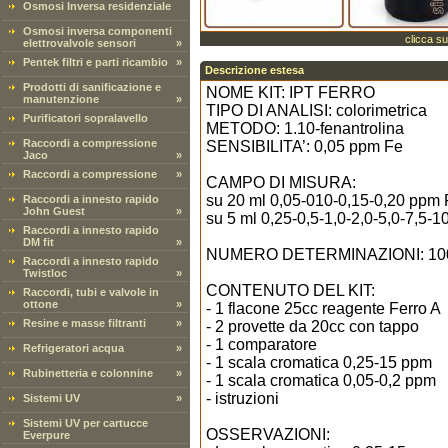
Osmosi Inversa residenziale
Osmosi inversa componenti
clicca su
elettrovalvole sensori
»
Pentek filtri e parti ricambio
»
Descrizione estesa
Prodotti di sanificazione e
NOME KIT: IPT FERRO
manutenzione
»
TIPO DI ANALISI: colorimetrica
Purificatori sopralavello
METODO: 1.10-fenantrolina
Raccordi a compressione
SENSIBILITA’: 0,05 ppm Fe
Jaco
»
Raccordi a compressione
»
CAMPO DI MISURA:
su 20 ml 0,05-010-0,15-0,20 ppm F
Raccordi a innesto rapido
John Guest
»
su 5 ml 0,25-0,5-1,0-2,0-5,0-7,5-
Raccordi a innesto rapido
DM fit
»
NUMERO DETERMINAZIONI: 100 (
Raccordi a innesto rapido
Twistloc
»
CONTENUTO DEL KIT:
Raccordi, tubi e valvole in
ottone
»
- 1 flacone 25cc reagente Ferro A
Resine e masse filtranti
»
- 2 provette da 20cc con tappo
- 1 comparatore
Refrigeratori acqua
»
- 1 scala cromatica 0,25-15 ppm
Rubinetteria e colonnine
»
- 1 scala cromatica 0,05-0,2 ppm
- istruzioni
Sistemi UV
»
Sistemi UV per cartucce
OSSERVAZIONI:
Everpure