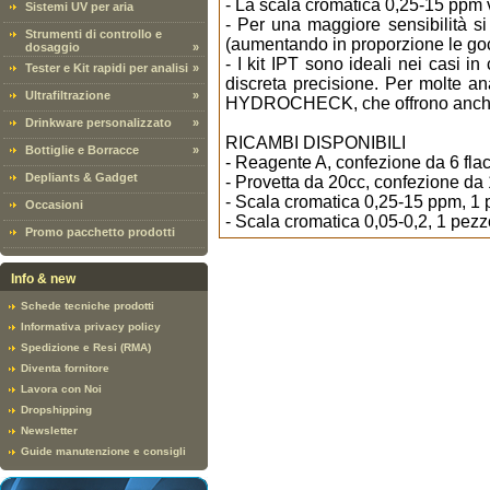
- La scala cromatica 0,25-15 ppm
Sistemi UV per aria
- Per una maggiore sensibilità s
Strumenti di controllo e
(aumentando in proporzione le go
dosaggio
»
- I kit IPT sono ideali nei casi i
Tester e Kit rapidi per analisi
»
discreta precisione. Per molte an
Ultrafiltrazione
»
HYDROCHECK, che offrono anche un
Drinkware personalizzato
»
RICAMBI DISPONIBILI
Bottiglie e Borracce
»
- Reagente A, confezione da 6 fl
Depliants & Gadget
- Provetta da 20cc, confezione d
- Scala cromatica 0,25-15 ppm, 1
Occasioni
- Scala cromatica 0,05-0,2, 1 pez
Promo pacchetto prodotti
Info & new
Schede tecniche prodotti
Informativa privacy policy
Spedizione e Resi (RMA)
Diventa fornitore
Lavora con Noi
Dropshipping
Newsletter
Guide manutenzione e consigli