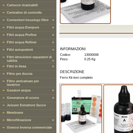
Cartucce ricaricabili
Centraline di controllo
Contenitori housings filtro
»
Filtri acqua Everpure
»
Filtri acqua Profine
»
Filtri acqua Refiner
»
INFORMAZIONI
Filtri autopulenti
»
Codice:
13000008
Filtri idrocicloni separatori di
Peso:
0.25 Kg
sabbia
»
Filtri in linea
»
DESCRIZIONE
Filtro per doccia
Ferro Kit test completo
Filtro anticalcare per
lavatrice
Gasatori acqua
»
Generatore di ozono
»
Juissen Estrattore Succo
Membrane
Microfiltrazione
»
Osmosi Inversa commerciale