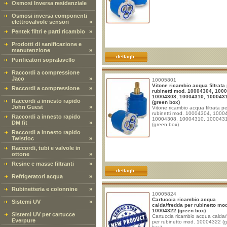
Osmosi Inversa residenziale
Osmosi inversa componenti
elettrovalvole sensori
»
Pentek filtri e parti ricambio
»
Prodotti di sanificazione e
manutenzione
»
dettagli
Purificatori sopralavello
Raccordi a compressione
Jaco
»
10005801
Vitone ricambio acqua filtrata
Raccordi a compressione
»
rubinetti mod. 10004304, 100
10004308, 10004310, 100043
Raccordi a innesto rapido
(green box)
John Guest
»
Vitone ricambio acqua filtrata pe
rubinetti mod. 10004304, 1000
Raccordi a innesto rapido
10004308, 10004310, 100043
DM fit
»
(green box)
Raccordi a innesto rapido
Twistloc
»
Raccordi, tubi e valvole in
ottone
»
Resine e masse filtranti
»
dettagli
Refrigeratori acqua
»
Rubinetteria e colonnine
»
10005824
Cartuccia ricambio acqua
Sistemi UV
»
calda/fredda per rubinetto mo
10004322 (green box)
Sistemi UV per cartucce
Cartuccia ricambio acqua calda
Everpure
per rubinetto mod. 10004322 (