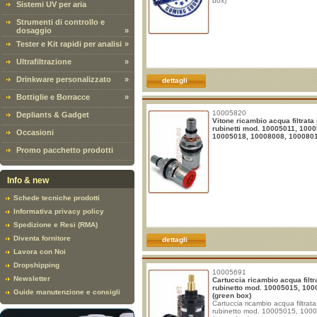
box)
Sistemi UV per aria
Strumenti di controllo e
dosaggio
»
Tester e Kit rapidi per analisi
»
Ultrafiltrazione
»
Drinkware personalizzato
»
dettagli
Bottiglie e Borracce
»
10005820
Depliants & Gadget
Vitone ricambio acqua filtrata
rubinetti mod. 10005011, 100
Occasioni
10005018, 10008008, 100080
Promo pacchetto prodotti
Info & new
Schede tecniche prodotti
Informativa privacy policy
Spedizione e Resi (RMA)
Diventa fornitore
dettagli
Lavora con Noi
Dropshipping
10005691
Newsletter
Cartuccia ricambio acqua filtr
rubinetto mod. 10005015, 10
Guide manutenzione e consigli
(green box)
Cartuccia ricambio acqua filtrata
rubinetto mod. 10005015, 100