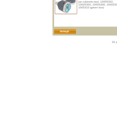
per rubinetti mod. 10005302,
10005304, 10005306, 100053
1005310 (green box)
dettagli
111 p