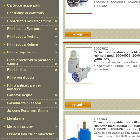
10005017, 10005019, 100050
Cartucce ricaricabili
10005023
Centraline di controllo
Contenitori housings filtro
»
Filtri acqua Everpure
»
dettagli
Filtri acqua Profine
»
Filtri acqua Refiner
»
10005626
Filtri autopulenti
»
Cartuccia ricambio acqua filtr
rubinetti mod. 10004006, 100
(white box)
Filtri idrocicloni separatori di
Cartuccia ricambio acqua filtrata
sabbia
»
rubinetti mod. 10004006, 1000
(white box)
Filtri in linea
»
Filtro per doccia
Filtro anticalcare per
lavatrice
Gasatori acqua
»
Generatore di ozono
»
dettagli
Juissen Estrattore Succo
Membrane
10005639
Cartuccia ricambio acqua filtr
rubinetto mod. 10004006, 100
Microfiltrazione
»
10004318, 10004320 (red box)
Cartuccia ricambio acqua filtrata
Osmosi Inversa commerciale
rubinetto mod. 10004007 red b