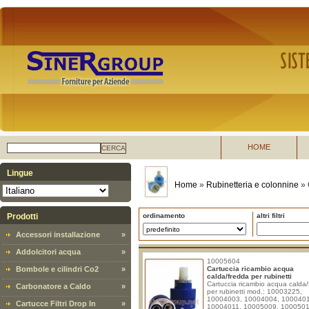
HOME
CERCA
Lingue
Home
»
Rubinetteria e colonnine
»
Prodotti
ordinamento
altri filtri
Accessori installazione
»
Addolcitori acqua
»
10005604
Bombole e cilindri Co2
»
Cartuccia ricambio acqua
calda/fredda per rubinetti
Cartuccia ricambio acqua calda
Carbonatore a Caldo
»
per rubinetti mod.: 10003225,
10004003, 10004004, 100040
Cartucce Filtri Drop In
»
10004011, 10005009, 1000501