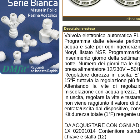
clicca su
Descrizione estesa
Valvola elettronica automatica 
Programma dalle elevate perf
acqua e sale per ogni rigenerazio
Noryl, listato NSF. Programmazi
inserimento giorno della settiman
notte, Numero dei giorni tra le r
presa alimentatore 12/230V – 50H
Regolatore durezza in uscita. E'
15°F, tuttavia la regolazione più f
Allentando la vite di regolazi
miscelazione con acqua grezza. P
in uscita, regolare la vite e test
non viene raggiunto il valore di d
entrata/uscita dal dispositivo, co
Kit durezza totale (1°F) reagente 
DA ACQUISTARE CON OGNI A
1X 02001014 Contenitore standa
chiave e staffa (12)