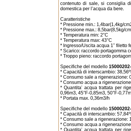
contenuto di sale, si consiglia d
domestica per l’acqua da bere.
Caratteristiche
* Pressione min.: 1,4bar(1,4kg/cm
* Pressione max.: 8,5bar(8,5kg/cm
* Temperatura min: 2°C
* Temperatura max: 43°C
* Ingresso/Uscita acqua 1" filetto
* Scarico: raccordo portagomma co
* Troppo pieno: raccordo portago
Specifiche del modello
15000202-0
* Capacità di interscambio: 38,5
* Consumo sale a rigenerazione: 0
* Consumo acqua a rigenerazione: 
* Quantita' acqua trattata per r
0,96m3, 45°F-0,85m3, 50°F-0,77m
* Portata max. 0,36m3/h
Specifiche del modello
15000202-1
* Capacità di interscambio: 57,8
* Consumo sale a rigenerazione: 1
* Consumo acqua a rigenerazione: 
* Quantita' acqua trattata per r