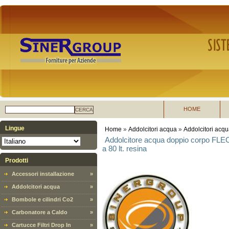
HOME
CERCA
Lingue
Home
»
Addolcitori acqua
»
Addolcitori acqu
Addolcitore acqua doppio corpo FLEC
a 80 lt. resina
Prodotti
Accessori installazione
»
Addolcitori acqua
»
Bombole e cilindri Co2
»
Carbonatore a Caldo
»
Cartucce Filtri Drop In
»