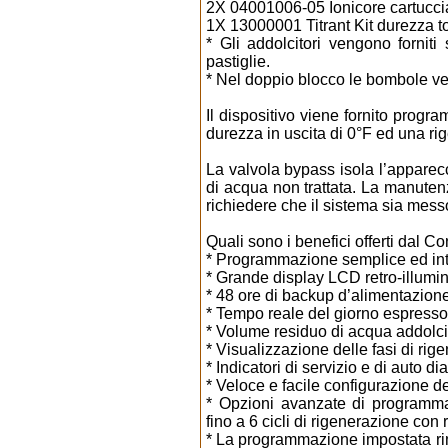
2X 04001006-05 Ionicore cartuccia 
1X 13000001 Titrant Kit durezza to
* Gli addolcitori vengono forniti 
pastiglie.
* Nel doppio blocco le bombole ven
Il dispositivo viene fornito progr
durezza in uscita di 0°F ed una ri
La valvola bypass isola l’apparecc
di acqua non trattata. La manuten
richiedere che il sistema sia mess
Quali sono i benefici offerti dal C
* Programmazione semplice ed int
* Grande display LCD retro-illumin
* 48 ore di backup d’alimentazione
* Tempo reale del giorno espresso 
* Volume residuo di acqua addolci
* Visualizzazione delle fasi di ri
* Indicatori di servizio e di auto di
* Veloce e facile configurazione de
* Opzioni avanzate di programma
fino a 6 cicli di rigenerazione co
* La programmazione impostata ri