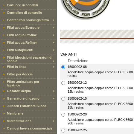
Cartucce ricaricabili
Centraline di controllo
Contenitori housings filtro
»
Filtri acqua Everpure
»
Filtri acqua Profine
»
Filtri acqua Refiner
»
Filtri autopulenti
»
VARIANTI
Filtri idrocicloni separatori di
Descrizione
sabbia
»
Filtri in linea
»
15000202-08
Addolcitore acqua doppio corpo FLECK 5600 SX
Filtro per doccia
resina
Filtro anticalcare per
15000202-12
lavatrice
Addolcitore acqua doppio corpo FLECK 5600 S
Gasatori acqua
»
12lt. resina
Generatore di ozono
»
15000202-15
Addolcitore acqua doppio corpo FLECK 5600 S
Juissen Estrattore Succo
15lt. resina
Membrane
15000202-20
Addolcitore acqua doppio corpo FLECK 5600 S
Microfiltrazione
»
20lt. resina
Osmosi Inversa commerciale
15000202-25