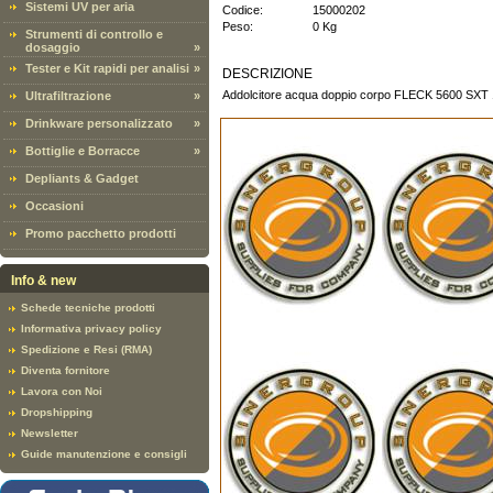
Sistemi UV per aria
Codice:
15000202
Peso:
0 Kg
Strumenti di controllo e
dosaggio
»
Tester e Kit rapidi per analisi
»
DESCRIZIONE
Addolcitore acqua doppio corpo FLECK 5600 SXT 1" 
Ultrafiltrazione
»
Drinkware personalizzato
»
Bottiglie e Borracce
»
Depliants & Gadget
Occasioni
Promo pacchetto prodotti
Info & new
Schede tecniche prodotti
Informativa privacy policy
Spedizione e Resi (RMA)
Diventa fornitore
Lavora con Noi
Dropshipping
Newsletter
Guide manutenzione e consigli