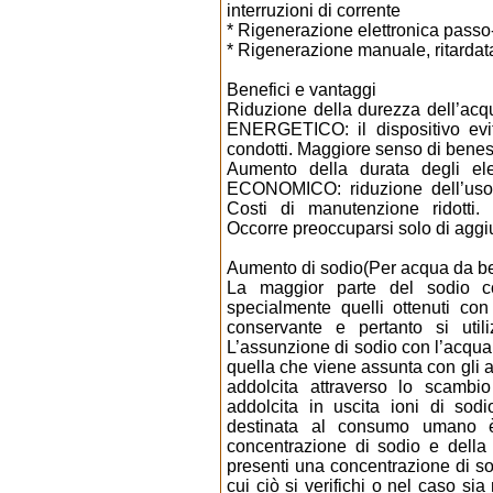
interruzioni di corrente
* Rigenerazione elettronica pass
* Rigenerazione manuale, ritardat
Benefici e vantaggi
Riduzione della durezza dell’ac
ENERGETICO: il dispositivo evita
condotti. Maggiore senso di beness
Aumento della durata degli el
ECONOMICO: riduzione dell’uso d
Costi di manutenzione ridotti
Occorre preoccuparsi solo di aggiu
Aumento di sodio(Per acqua da b
La maggior parte del sodio c
specialmente quelli ottenuti con
conservante e pertanto si utili
L’assunzione di sodio con l’acqua
quella che viene assunta con gli al
addolcita attraverso lo scambio
addolcita in uscita ioni di sodi
destinata al consumo umano è
concentrazione di sodio e della
presenti una concentrazione di sod
cui ciò si verifichi o nel caso s