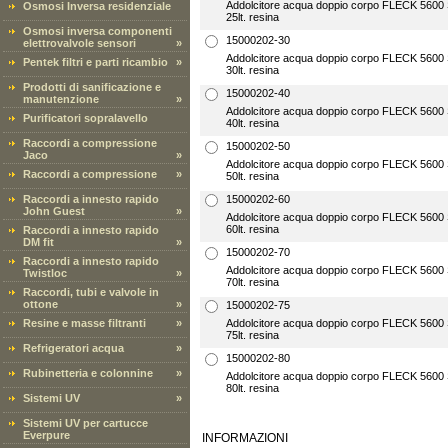
Addolcitore acqua doppio corpo FLECK 5600 S
Osmosi Inversa residenziale
25lt. resina
Osmosi inversa componenti
15000202-30
elettrovalvole sensori
»
Addolcitore acqua doppio corpo FLECK 5600 S
Pentek filtri e parti ricambio
»
30lt. resina
Prodotti di sanificazione e
15000202-40
manutenzione
»
Addolcitore acqua doppio corpo FLECK 5600 S
Purificatori sopralavello
40lt. resina
Raccordi a compressione
15000202-50
Jaco
»
Addolcitore acqua doppio corpo FLECK 5600 S
Raccordi a compressione
»
50lt. resina
Raccordi a innesto rapido
15000202-60
John Guest
»
Addolcitore acqua doppio corpo FLECK 5600 S
60lt. resina
Raccordi a innesto rapido
DM fit
»
15000202-70
Raccordi a innesto rapido
Addolcitore acqua doppio corpo FLECK 5600 S
Twistloc
»
70lt. resina
Raccordi, tubi e valvole in
ottone
»
15000202-75
Resine e masse filtranti
»
Addolcitore acqua doppio corpo FLECK 5600 S
75lt. resina
Refrigeratori acqua
»
15000202-80
Rubinetteria e colonnine
»
Addolcitore acqua doppio corpo FLECK 5600 S
80lt. resina
Sistemi UV
»
Sistemi UV per cartucce
Everpure
INFORMAZIONI