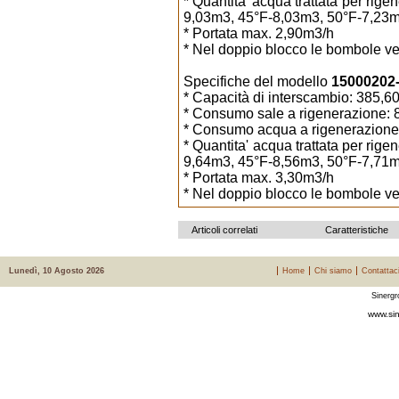
* Quantita' acqua trattata per ri
9,03m3, 45°F-8,03m3, 50°F-7,23m
* Portata max. 2,90m3/h
* Nel doppio blocco le bombole ven
Specifiche del modello
15000202-8
* Capacità di interscambio: 385,
* Consumo sale a rigenerazione: 8
* Consumo acqua a rigenerazione:
* Quantita' acqua trattata per ri
9,64m3, 45°F-8,56m3, 50°F-7,71m
* Portata max. 3,30m3/h
* Nel doppio blocco le bombole ven
Articoli correlati
Caratteristiche
Lunedì, 10 Agosto 2026
Home
Chi siamo
Contattac
Sinergr
www.sin