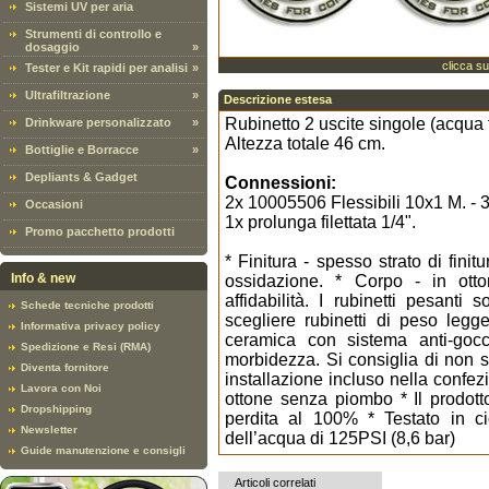
Sistemi UV per aria
Strumenti di controllo e
dosaggio
»
clicca su
Tester e Kit rapidi per analisi
»
Ultrafiltrazione
»
Descrizione estesa
Rubinetto 2 uscite singole (acqua 
Drinkware personalizzato
»
Altezza totale 46 cm.
Bottiglie e Borracce
»
Depliants & Gadget
Connessioni:
2x 10005506 Flessibili 10x1 M. - 3
Occasioni
1x prolunga filettata 1/4".
Promo pacchetto prodotti
* Finitura - spesso strato di fini
Info & new
ossidazione. * Corpo - in ot
affidabilità. I rubinetti pesanti
Schede tecniche prodotti
scegliere rubinetti di peso legg
Informativa privacy policy
ceramica con sistema anti-goc
Spedizione e Resi (RMA)
morbidezza. Si consiglia di non sc
Diventa fornitore
installazione incluso nella confez
Lavora con Noi
ottone senza piombo * Il prodotto
Dropshipping
perdita al 100% * Testato in ci
Newsletter
dell’acqua di 125PSI (8,6 bar)
Guide manutenzione e consigli
Articoli correlati