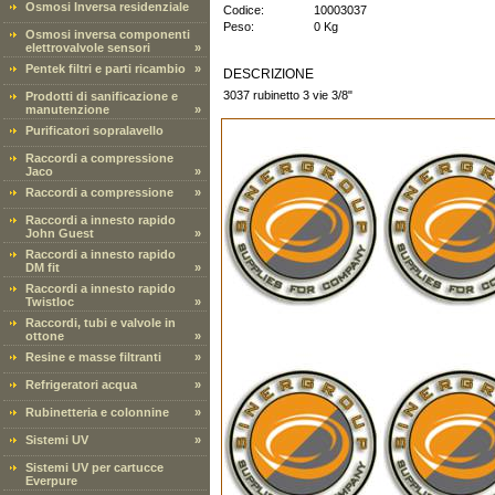
Osmosi Inversa residenziale
Codice:
10003037
Peso:
0 Kg
Osmosi inversa componenti
elettrovalvole sensori
»
Pentek filtri e parti ricambio
»
DESCRIZIONE
3037 rubinetto 3 vie 3/8"
Prodotti di sanificazione e
manutenzione
»
Purificatori sopralavello
Raccordi a compressione
Jaco
»
Raccordi a compressione
»
Raccordi a innesto rapido
John Guest
»
Raccordi a innesto rapido
DM fit
»
Raccordi a innesto rapido
Twistloc
»
Raccordi, tubi e valvole in
ottone
»
Resine e masse filtranti
»
Refrigeratori acqua
»
Rubinetteria e colonnine
»
Sistemi UV
»
Sistemi UV per cartucce
Everpure