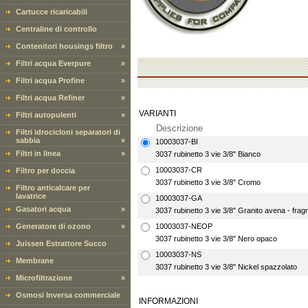
Cartucce ricaricabili
Centraline di controllo
Contenitori housings filtro
»
Filtri acqua Everpure
»
Filtri acqua Profine
»
Filtri acqua Refiner
»
VARIANTI
Filtri autopulenti
»
Descrizione
Filtri idrocicloni separatori di
sabbia
»
10003037-BI
Filtri in linea
»
3037 rubinetto 3 vie 3/8" Bianco
10003037-CR
Filtro per doccia
3037 rubinetto 3 vie 3/8" Cromo
Filtro anticalcare per
lavatrice
10003037-GA
Gasatori acqua
»
3037 rubinetto 3 vie 3/8" Granito avena - fragr
Generatore di ozono
»
10003037-NEOP
3037 rubinetto 3 vie 3/8" Nero opaco
Juissen Estrattore Succo
10003037-NS
Membrane
3037 rubinetto 3 vie 3/8" Nickel spazzolato
Microfiltrazione
»
Osmosi Inversa commerciale
INFORMAZIONI