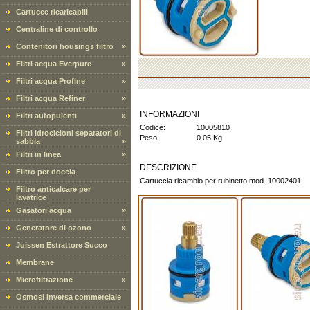
Cartucce ricaricabili
Centraline di controllo
Contenitori housings filtro
»
Filtri acqua Everpure
»
Filtri acqua Profine
»
Filtri acqua Refiner
»
INFORMAZIONI
Filtri autopulenti
»
Codice:
10005810
Filtri idrocicloni separatori di
Peso:
0.05 Kg
sabbia
»
Filtri in linea
»
DESCRIZIONE
Filtro per doccia
Cartuccia ricambio per rubinetto mod. 10002401
Filtro anticalcare per
lavatrice
Gasatori acqua
»
Generatore di ozono
»
Juissen Estrattore Succo
Membrane
Microfiltrazione
»
Osmosi Inversa commerciale