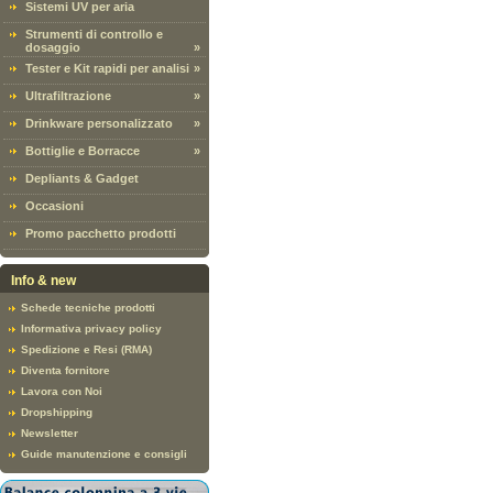
Sistemi UV per aria
Strumenti di controllo e
dosaggio
»
Tester e Kit rapidi per analisi
»
Ultrafiltrazione
»
Drinkware personalizzato
»
Bottiglie e Borracce
»
Depliants & Gadget
Occasioni
Promo pacchetto prodotti
Info & new
Schede tecniche prodotti
Informativa privacy policy
Spedizione e Resi (RMA)
Diventa fornitore
Lavora con Noi
Dropshipping
Newsletter
Guide manutenzione e consigli