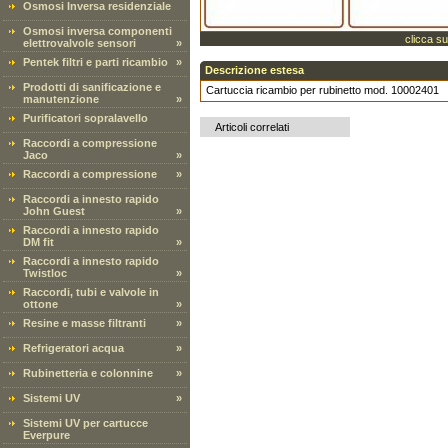
Osmosi Inversa residenziale
Osmosi inversa componenti
clicca su
elettrovalvole sensori
»
Pentek filtri e parti ricambio
»
Descrizione estesa
Prodotti di sanificazione e
Cartuccia ricambio per rubinetto mod. 10002401
manutenzione
»
Purificatori sopralavello
Articoli correlati
Raccordi a compressione
Jaco
»
Raccordi a compressione
»
Raccordi a innesto rapido
John Guest
»
Raccordi a innesto rapido
DM fit
»
Raccordi a innesto rapido
Twistloc
»
Raccordi, tubi e valvole in
ottone
»
Resine e masse filtranti
»
Refrigeratori acqua
»
Rubinetteria e colonnine
»
Sistemi UV
»
Sistemi UV per cartucce
Everpure