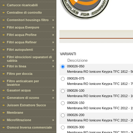
Cartucce ricaricabili
Centraline di controllo
Contenitori housings filtro
»
Filtri acqua Everpure
»
Filtri acqua Profine
»
Filtri acqua Refiner
»
Filtri autopulenti
»
VARIANTI
Filtri idrocicloni separatori di
Descrizione
sabbia
»
Filtri in linea
»
090026-050
Membrana RO Ionicore Keypra TFC 1812 - 
Filtro per doccia
090026-075
Filtro anticalcare per
Membrana RO Ionicore Keypra TFC 1812 - 
lavatrice
Gasatori acqua
»
090026-100
Membrana RO Ionicore Keypra TFC 2012 - 
Generatore di ozono
»
090026-150
Juissen Estrattore Succo
Membrana RO Ionicore Keypra TFC 2012 - 
Membrane
090026-200
Microfiltrazione
»
Membrana RO Ionicore Keypra TFC 2012 - 
090026-300
Osmosi Inversa commerciale
Membrana RO Ionicore Keypra TFC 2012 - 