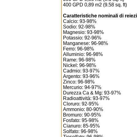
400 GPD 0,89 m2 (9.58 sq. ft)
Caratteristiche nominali di reiez
Calcio: 93-98%
Sodio: 92-98%
Magnesio: 93-98%
Potassio: 92-96%
Manganese: 96-98%
Ferro: 96-98%
Alluminio: 96-98%
Rame: 96-98%
Nickel: 96-98%
Cadmio: 93-97%
Argento: 93-96%
Zinco: 96-98%
Mercurio: 94-97%
Durezza Ca & Mg: 93-97%
Radioattività: 93-97%
Cloruro: 92-95%
Ammonio: 80-90%
Bromuro: 90-95%
Fosfato: 95-98%
Cianuro: 85-95%
Solfato: 96-98%
Tiosolfato: 96-98%