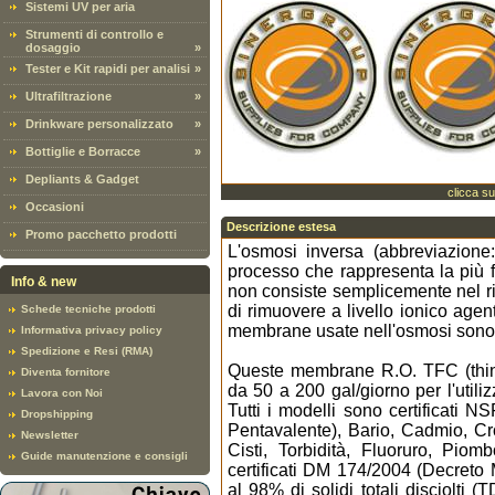
Sistemi UV per aria
Strumenti di controllo e
dosaggio
»
Tester e Kit rapidi per analisi
»
Ultrafiltrazione
»
Drinkware personalizzato
»
Bottiglie e Borracce
»
Depliants & Gadget
clicca su
Occasioni
Descrizione estesa
Promo pacchetto prodotti
L'osmosi inversa (abbreviazione
processo che rappresenta la più fi
Info & new
non consiste semplicemente nel r
di rimuovere a livello ionico agenti
Schede tecniche prodotti
membrane usate nell'osmosi sono 
Informativa privacy policy
Spedizione e Resi (RMA)
Queste membrane R.O. TFC (thin 
Diventa fornitore
da 50 a 200 gal/giorno per l'utili
Lavora con Noi
Tutti i modelli sono certificati N
Dropshipping
Pentavalente), Bario, Cadmio, C
Newsletter
Cisti, Torbidità, Fluoruro, Pi
Guide manutenzione e consigli
certificati DM 174/2004 (Decreto 
al 98% di solidi totali disciolti