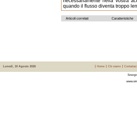
necessariamente nella vostra ac
quando il flusso diventa troppo le
Articoli correlati
Caratteristiche
Lunedì, 10 Agosto 2026
Home
Chi siamo
Contattac
Sinergr
www.sin