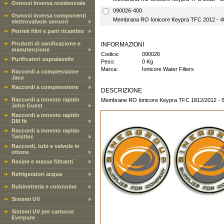
Osmosi Inversa residenziale
090026-400
Osmosi inversa componenti
Membrana RO Ionicore Keypra TFC 2012 - 
elettrovalvole sensori
»
Pentek filtri e parti ricambio
»
Prodotti di sanificazione e
INFORMAZIONI
manutenzione
»
Codice:
090026
Purificatori sopralavello
Peso:
0 Kg
Marca:
Ionicore Water Filters
Raccordi a compressione
Jaco
»
Raccordi a compressione
»
DESCRIZIONE
Raccordi a innesto rapido
Membrane RO Ionicore Keypra TFC 1812/2012 - 50
John Guest
»
Raccordi a innesto rapido
DM fit
»
Raccordi a innesto rapido
Twistloc
»
Raccordi, tubi e valvole in
ottone
»
Resine e masse filtranti
»
Refrigeratori acqua
»
Rubinetteria e colonnine
»
Sistemi UV
»
Sistemi UV per cartucce
Everpure