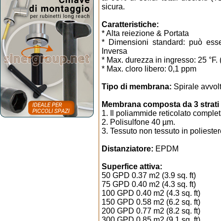
sicura.
Caratteristiche:
* Alta reiezione & Portata
* Dimensioni standard: può ess
Inversa
* Max. durezza in ingresso: 25 °F.
* Max. cloro libero: 0,1 ppm
Tipo di membrana:
Spirale avvol
Membrana composta da 3 strati
1. Il poliammide reticolato compl
2. Polisulfone 40 µm.
3. Tessuto non tessuto in polieste
Distanziatore:
EPDM
Superfice attiva:
50 GPD 0.37 m2 (3.9 sq. ft)
75 GPD 0.40 m2 (4.3 sq. ft)
100 GPD 0.40 m2 (4.3 sq. ft)
150 GPD 0.58 m2 (6.2 sq. ft)
200 GPD 0.77 m2 (8.2 sq. ft)
300 GPD 0,85 m2 (9.1 sq. ft)