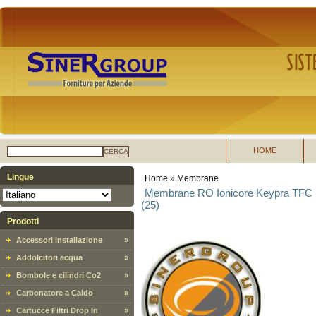
HOME
CERCA
Lingue
Home
»
Membrane
Membrane RO Ionicore Keypra TFC 18
(25)
Prodotti
Accessori installazione
»
Addolcitori acqua
»
Bombole e cilindri Co2
»
Carbonatore a Caldo
»
Cartucce Filtri Drop In
»