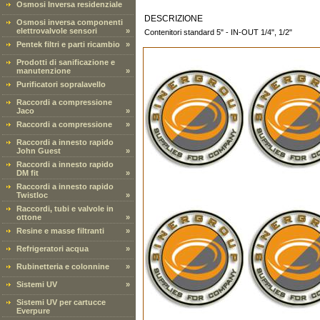
Osmosi Inversa residenziale
DESCRIZIONE
Osmosi inversa componenti
elettrovalvole sensori
»
Contenitori standard 5" - IN-OUT 1/4", 1/2"
Pentek filtri e parti ricambio
»
Prodotti di sanificazione e
manutenzione
»
Purificatori sopralavello
Raccordi a compressione
Jaco
»
Raccordi a compressione
»
Raccordi a innesto rapido
John Guest
»
Raccordi a innesto rapido
DM fit
»
Raccordi a innesto rapido
Twistloc
»
Raccordi, tubi e valvole in
ottone
»
Resine e masse filtranti
»
Refrigeratori acqua
»
Rubinetteria e colonnine
»
Sistemi UV
»
Sistemi UV per cartucce
Everpure