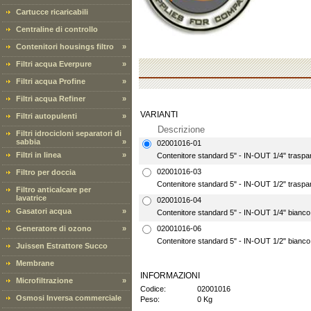
Cartucce ricaricabili
Centraline di controllo
Contenitori housings filtro
»
Filtri acqua Everpure
»
Filtri acqua Profine
»
Filtri acqua Refiner
»
VARIANTI
Filtri autopulenti
»
Descrizione
Filtri idrocicloni separatori di
sabbia
»
02001016-01
Filtri in linea
»
Contenitore standard 5" - IN-OUT 1/4" traspa
02001016-03
Filtro per doccia
Contenitore standard 5" - IN-OUT 1/2" traspa
Filtro anticalcare per
lavatrice
02001016-04
Gasatori acqua
»
Contenitore standard 5" - IN-OUT 1/4" bianco
Generatore di ozono
»
02001016-06
Contenitore standard 5" - IN-OUT 1/2" bianco 
Juissen Estrattore Succo
Membrane
INFORMAZIONI
Microfiltrazione
»
Codice:
02001016
Osmosi Inversa commerciale
Peso:
0 Kg