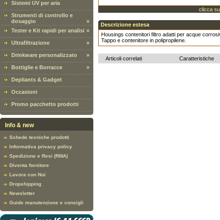
Sistemi UV per aria
clicca su
Strumenti di controllo e
dosaggio
»
Descrizione estesa
Tester e Kit rapidi per analisi
»
Housings contenitori filtro adatti per acque corrosi
Tappo e contenitore in polipropilene.
Ultrafiltrazione
»
Drinkware personalizzato
»
Articoli correlati
Caratteristiche
Bottiglie e Borracce
»
Depliants & Gadget
Occasioni
Promo pacchetto prodotti
Info & new
Schede tecniche prodotti
Informativa privacy policy
Spedizione e Resi (RMA)
Diventa fornitore
Lavora con Noi
Dropshipping
Newsletter
Guide manutenzione e consigli