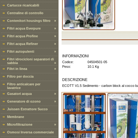
Cartucce ricaricabili
Centraline di controllo
Contenitori housings filtro
»
Filtri acqua Everpure
»
Filtri acqua Profine
»
Filtri acqua Refiner
»
Filtri autopulenti
»
INFORMAZIONI
Filtri idrocicloni separatori di
Codice:
04504501-05
sabbia
»
Peso:
10.1 Kg
Filtri in linea
»
Filtro per doccia
DESCRIZIONE
Filtro anticalcare per
ECOTT V1.5 Sedimento - carbon block al cocco batt
lavatrice
Gasatori acqua
»
Generatore di ozono
»
Juissen Estrattore Succo
Membrane
Microfiltrazione
»
Osmosi Inversa commerciale