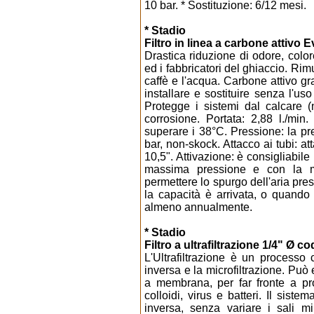
10 bar. * Sostituzione: 6/12 mesi.
* Stadio
Filtro in linea a carbone attivo 
Drastica riduzione di odore, color
ed i fabbricatori del ghiaccio. R
caffè e l'acqua. Carbone attivo gr
installare e sostituire senza l'uso 
Protegge i sistemi dal calcare 
corrosione. Portata: 2,88 l./mi
superare i 38°C. Pressione: la pr
bar, non-skock. Attacco ai tubi: at
10,5". Attivazione: è consigliabile l
massima pressione e con la m
permettere lo spurgo dell'aria pr
la capacità è arrivata, o quando 
almeno annualmente.
* Stadio
Filtro a ultrafiltrazione 1/4" Ø c
L'Ultrafiltrazione è un processo 
inversa e la microfiltrazione. Può 
a membrana, per far fronte a pr
colloidi, virus e batteri. Il sist
inversa, senza variare i sali m