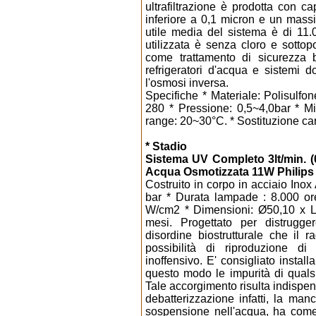
ultrafiltrazione è prodotta con ca
inferiore a 0,1 micron e un massi
utile media del sistema è di 11.
utilizzata è senza cloro e sottop
come trattamento di sicurezza 
refrigeratori d'acqua e sistemi 
l'osmosi inversa.
Specifiche * Materiale: Polisulfo
280 * Pressione: 0,5~4,0bar * M
range: 20~30°C. * Sostituzione car
* Stadio
Sistema UV Completo 3lt/min. (0
Acqua Osmotizzata 11W Philips 
Costruito in corpo in acciaio Inox
bar * Durata lampade : 8.000 ore
W/cm2 * Dimensioni: Ø50,10 x L
mesi. Progettato per distrugger
disordine biostrutturale che il r
possibilità di riproduzione d
inoffensivo. E' consigliato install
questo modo le impurità di quals
Tale accorgimento risulta indispen
debatterizzazione infatti, la manc
sospensione nell'acqua, ha come