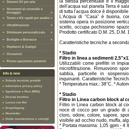
la stessa percentuale è il maggi
Sistemi UV per aria
dell'acqua sul pianeta Terra è sa
Strumenti di controllo e
di tutta l'acqua dolce è disponibile
dosaggio
»
L'Acqua di "Casa" è buona, con 
Tester e Kit rapidi per analisi
»
sistema opera in posizione verti
Ultrafiltrazione
»
scelto, occupa pochissimo spazio
Prodotto certificato D.M. 25, D.M. 
Drinkware personalizzato
»
Bottiglie e Borracce
»
Caratteristiche tecniche a seconda
Depliants & Gadget
* Stadio
Occasioni
Filtro in linea a sedimenti 2,5"x
Promo pacchetto prodotti
Utilizzabili come prefiltri in imp
microfiltrazione. Rimuovono spor
sabbia, particelle in sospen
Info & new
inquinanti. Caratteristiche Tecnic
Schede tecniche prodotti
* Temperatura max.: 38°C. * Autonom
Informativa privacy policy
Spedizione e Resi (RMA)
* Stadio
Diventa fornitore
Filtro in Linea carbon block al 
Lavora con Noi
Filtro in Linea carbon block al co
Dropshipping
noce di cocco per un grado di a
Newsletter
cloro, odore, colore, sapore, spo
Guide manutenzione e consigli
visibile ad occhio nudo, muffa, alg
* Portata massima: 1,05 gpm - 4 lt