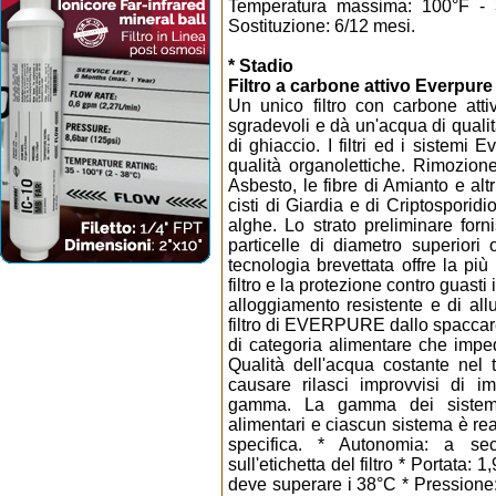
Temperatura massima: 100°F - 
Sostituzione: 6/12 mesi.
* Stadio
Filtro a carbone attivo Everpure
Un unico filtro con carbone atti
sgradevoli e dà un'acqua di qualit
di ghiaccio. I filtri ed i sistemi
qualità organolettiche. Rimozione
Asbesto, le fibre di Amianto e alt
cisti di Giardia e di Criptosporidio,
alghe. Lo strato preliminare forni
particelle di diametro superior
tecnologia brevettata offre la più
filtro e la protezione contro guast
alloggiamento resistente e di all
filtro di EVERPURE dallo spaccare
di categoria alimentare che imped
Qualità dell'acqua costante nel
causare rilasci improvvisi di im
gamma. La gamma dei sistemi
alimentari e ciascun sistema è rea
specifica. * Autonomia: a seco
sull'etichetta del filtro * Portata:
deve superare i 38°C * Pressione: