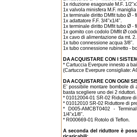
1x riduzione esagonale M.F. 1/2"x
1x valvola minisfera M.F. maniglia
1x terminale diritto DMfit tubo Ø - f
1x adattatore F.F. 3/4"x1/4".
1x terminale diritto DMfit tubo Ø - f
1x gomito con codolo DMfit Ø codol
1x cavo di alimentazione da mt. 2.
1x tubo connessione acqua 3/8".
1x tubo connessione rubinetto - b
DA ACQUISTARE CON I SISTEMI (
* Cartuccia Everpure innesto a bai
(Cartucce Everpure consigliate: A
DA ACQUISTARE CON OGNI SIS
E' possibile montare bombole di a
basta scegliere uno dei 2 riduttori.
* 01012004-01 SR-02 Riduttore d
* 01012010 SR-02 Riduttore di pre
* D005-AMCBT0402 - Terminale 
1/4"x1/8".
* R000669-01 Rotolo di Teflon.
A seconda del riduttore è po
ricaricabili: