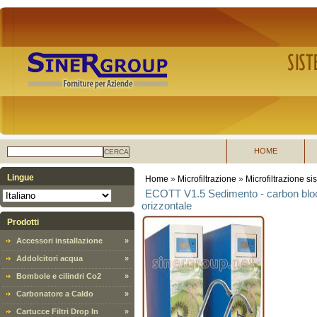
HOME
CERCA
Lingue
Home
»
Microfiltrazione
»
Microfiltrazione si
ECOTT V1.5 Sedimento - carbon block 
orizzontale
Prodotti
Accessori installazione
»
Addolcitori acqua
»
Bombole e cilindri Co2
»
Carbonatore a Caldo
»
Cartucce Filtri Drop In
»