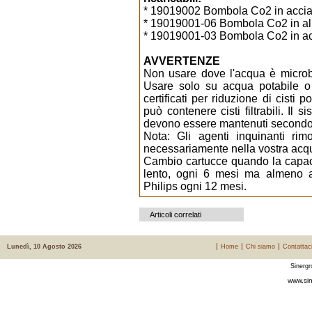
* 19019002 Bombola Co2 in accia
* 19019001-06 Bombola Co2 in allu
* 19019001-03 Bombola Co2 in acci
AVVERTENZE
Non usare dove l'acqua è microbi
Usare solo su acqua potabile o 
certificati per riduzione di cisti
può contenere cisti filtrabili. Il 
devono essere mantenuti secondo l
Nota: Gli agenti inquinanti ri
necessariamente nella vostra acq
Cambio cartucce quando la capacit
lento, ogni 6 mesi ma almeno
Philips ogni 12 mesi.
Articoli correlati
Lunedì, 10 Agosto 2026
Home
Chi siamo
Contattac
Sinergr
www.sin