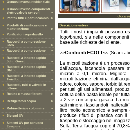
Osmosi Inversa residenziale
Osmosi inversa componenti
elettrovalvole sensori
»
clicca su
Pentek filtri e parti ricambio
»
Prodotti di sanificazione e
Descrizione estesa
manutenzione
»
Tutti i nostri impianti possono e
Purificatori sopralavello
logo/brand, sia nelle componenti c
Raccordi a compressione
base alle richieste del cliente.
Jaco
»
Raccordi a compressione
»
>>
Confronti ECOTT
<< (Scaricabi
Raccordi a innesto rapido
John Guest
»
La microfiltrazione è un processo 
Raccordi a innesto rapido
dall'acqua, facendola passare att
DM fit
»
micron a 0,1 micron. Migliora l
Raccordi a innesto rapido
microfiltrazione elimina dall'acq
Twistloc
»
odore, colore, sapore, torbidità r
Raccordi, tubi e valvole in
ottone
»
per tutti gli usi alimentari, produ
Resine e masse filtranti
»
cottura della pasta ideale per tutt
a 2 vie con acqua gasata. La micr
Refrigeratori acqua
»
sali minerali lasciandoli inalterat
Rubinetteria e colonnine
»
litro molto economico e sempre di
produce rifiuti di plastica con 
Sistemi UV
»
trasporto o stoccaggio nei magazzi
Sistemi UV per cartucce
Sulla Terra l'acqua copre il 70,8%
Everpure