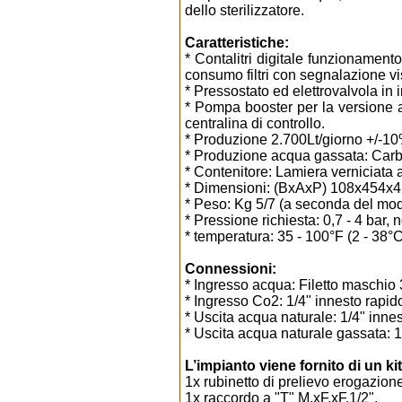
dello sterilizzatore.
Caratteristiche:
* Contalitri digitale funzionament
consumo filtri con segnalazione vi
* Pressostato ed elettrovalvola in 
* Pompa booster per la versione
centralina di controllo.
* Produzione 2.700Lt/giorno +/-10
* Produzione acqua gassata: Carbon
* Contenitore: Lamiera verniciata 
* Dimensioni: (BxAxP) 108x454x
* Peso: Kg 5/7 (a seconda del mod
* Pressione richiesta: 0,7 - 4 bar,
* temperatura: 35 - 100°F (2 - 38°C
Connessioni:
* Ingresso acqua: Filetto maschio 3
* Ingresso Co2: 1/4" innesto rapid
* Uscita acqua naturale: 1/4" innes
* Uscita acqua naturale gassata: 1
L’impianto viene fornito di un ki
1x rubinetto di prelievo erogazion
1x raccordo a "T" M.xF.xF.1/2".