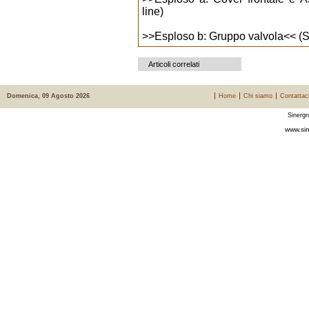
line)
>>
Esploso b: Gruppo valvola
<< (S
Articoli correlati
Domenica, 09 Agosto 2026
Home
Chi siamo
Contattac
Sinergr
www.sin