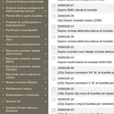
Osmosi Inversa residenziale
15000106-07
Osmosi inversa componenti
Dayton 959D valvola di ricambio
elettrovalvole sensori
»
Pentek filtri e parti ricambio
»
15000106-39
(3a) Dayton ricambio motore 12VAC
Prodotti di sanificazione e
manutenzione
»
15000106-14
Purificatori sopralavello
Dayton scheda elettronica interna di ricambio 
Raccordi a compressione
15000106-30
Jaco
»
Dayton scheda elettronica interna di ricambio 
Raccordi a compressione
»
15000106-32
Raccordi a innesto rapido
Dayton ricambio cavo display-scheda elettron
John Guest
»
15000106-13
Raccordi a innesto rapido
DM fit
»
Dayton trasformatore di ricambio 220/12VAC
Raccordi a innesto rapido
15000106-09
Twistloc
»
(22b) Dayton connettore 3/4" M. di ricambio 
Raccordi, tubi e valvole in
ottone
»
15000106-10
Resine e masse filtranti
»
(22b) Dayton connettore 1" M. di ricambio pe
Refrigeratori acqua
»
15000106-15
(19b) Dayton clip rossa di ricambio per bypa
Rubinetteria e colonnine
»
15000106-16
Sistemi UV
»
(21b) Dayton o-ring di ricambio per connettori
Sistemi UV per cartucce
15000106-43
Everpure