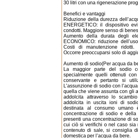
30 litri con una rigenerazione pro
Benefici e vantaggi
Riduzione della durezza dell’ac
ENERGETICO: il dispositivo evita
condotti. Maggiore senso di beness
Aumento della durata degli el
ECONOMICO: riduzione dell’uso d
Costi di manutenzione ridotti
Occorre preoccuparsi solo di aggiu
Aumento di sodio(Per acqua da b
La maggior parte del sodio c
specialmente quelli ottenuti con
conservante e pertanto si utili
L’assunzione di sodio con l’acqua
quella che viene assunta con gli al
addolcita attraverso lo scambio
addolcita in uscita ioni di sodi
destinata al consumo umano è
concentrazione di sodio e della
presenti una concentrazione di sod
cui ciò si verifichi o nel caso s
contenuto di sale, si consiglia d
domestica per l’acqua da bere.