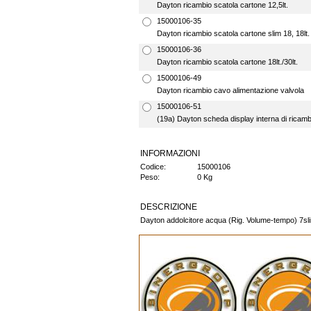
Dayton ricambio scatola cartone 12,5lt.
15000106-35
Dayton ricambio scatola cartone slim 18, 18lt.
15000106-36
Dayton ricambio scatola cartone 18lt./30lt.
15000106-49
Dayton ricambio cavo alimentazione valvola
15000106-51
(19a) Dayton scheda display interna di ricamb
INFORMAZIONI
Codice:
15000106
Peso:
0 Kg
DESCRIZIONE
Dayton addolcitore acqua (Rig. Volume-tempo) 7slim 