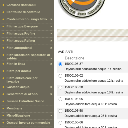
Cartucce ricaricabili
Centraline di controllo
Contenitori housings filtro
»
Filtri acqua Everpure
»
Filtri acqua Profine
»
Filtri acqua Refiner
»
Filtri autopulenti
»
VARIANTI
Filtri idrocicloni separatori di
Descrizione
sabbia
»
Filtri in linea
»
15000106-37
Dayton slim addolcitore acqua 7 lt. resina
Filtro per doccia
15000106-02
Filtro anticalcare per
Dayton slim addolcitore acqua 12 lt. resina
lavatrice
Gasatori acqua
»
15000106-38
Dayton slim addolcitore acqua 18 lt. resina
Generatore di ozono
»
15000106-05
Juissen Estrattore Succo
Dayton addolcitore acqua 18 lt. resina
Membrane
15000106-50
Microfiltrazione
»
Dayton addolcitore acqua 25 lt. resina
15000106-06
Osmosi Inversa commerciale
Dayton addolcitore acqua 30 lt. resina