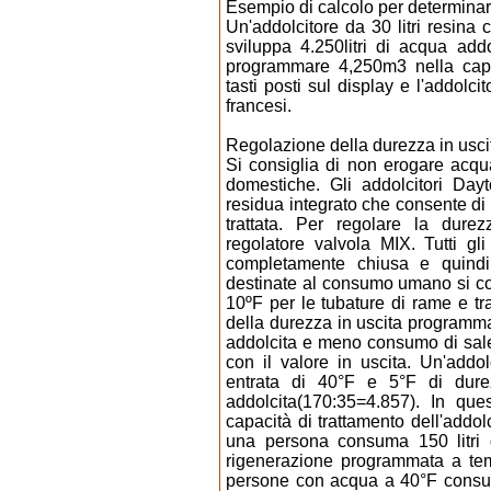
Esempio di calcolo per determinare 
Un'addolcitore da 30 litri resina
sviluppa 4.250litri di acqua add
programmare 4,250m3 nella capaci
tasti posti sul display e l'addolc
francesi.
Regolazione della durezza in usci
Si consiglia di non erogare acqu
domestiche. Gli addolcitori Day
residua integrato che consente di
trattata. Per regolare la durez
regolatore valvola MIX. Tutti gli
completamente chiusa e quind
destinate al consumo umano si co
10ºF per le tubature di rame e tr
della durezza in uscita programma
addolcita e meno consumo di sal
con il valore in uscita. Un'addo
entrata di 40°F e 5°F di durez
addolcita(170:35=4.857). In qu
capacità di trattamento dell'addolc
una persona consuma 150 litri 
rigenerazione programmata a tem
persone con acqua a 40°F consuma