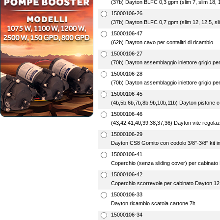
(37b) Dayton BLFC 0,3 gpm (slim 7, slim 18, 1
15000106-26
(37b) Dayton BLFC 0,7 gpm (slim 12, 12,5, slim
15000106-47
(62b) Dayton cavo per contalitri di ricambio
15000106-27
(70b) Dayton assemblaggio iniettore grigio per 
15000106-28
(70b) Dayton assemblaggio iniettore grigio per 
15000106-45
(4b,5b,6b,7b,8b,9b,10b,11b) Dayton pistone c
15000106-46
(43,42,41,40,39,38,37,36) Dayton vite regola
15000106-29
Dayton CS8 Gomito con codolo 3/8"-3/8" kit inie
15000106-41
Coperchio (senza sliding cover) per cabinato 
15000106-42
Coperchio scorrevole per cabinato Dayton 12,5
15000106-33
Dayton ricambio scatola cartone 7lt.
15000106-34