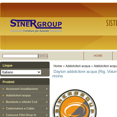
HOME
CERCA
Lingue
Home
»
Addolcitori acqua
»
Addolcitori acqu
Dayton addolcitore acqua (Rig. Volume
resina
Prodotti
Accessori installazione
»
Addolcitori acqua
»
Bombole e cilindri Co2
»
Carbonatore a Caldo
»
Cartucce Filtri Drop In
»