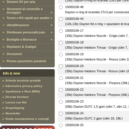
(15b) Dayton o-ring di ricambio 23x3 per co
Sistemi UV per aria
15000106-48
Strumenti di controllo e
Dayton o-ring di ricambio 27x3 per connessi
dosaggio
»
Tester e Kit rapidi per analisi
»
15000106-44
(12b,13b) Dayton Kit o-ring + spaziatori di ric
Ultrafiltrazione
»
15000106-17
Drinkware personalizzato
»
(33b) Dayton Iniettore Nozzle - Grigio (slim 7, 
Bottiglie e Borracce
»
15000106-18
Depliants & Gadget
(35b) Dayton Iniettore Throat - Grigio (slim 7, s
Occasioni
15000106-19
(33b) Dayton Iniettore Nozzle - Rosso (slim 18
Promo pacchetto prodotti
15000106-20
(35b) Dayton Iniettore Throat - Rosso (slim 18,
Info & new
15000106-21
Schede tecniche prodotti
(33b) Dayton Iniettore Nozzle - Porpora (30lt.
Informativa privacy policy
15000106-22
Spedizione e Resi (RMA)
(35b) Dayton Iniettore Throat - Porpora (30lt.)
Diventa fornitore
15000106-23
Lavora con Noi
(58b) Dayton DLFC 1,5 gpm (slim 7, slim 12, 12
Dropshipping
15000106-24
Newsletter
(58b) Dayton DLFC 2 gpm (slim 18, 18lt.)
Guide manutenzione e consigli
15000106-25