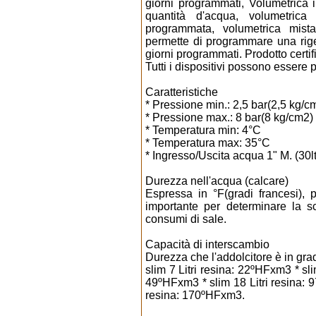
giorni programmati, Volumetrica
quantità d'acqua, volumetric
programmata, volumetrica mista
permette di programmare una rige
giorni programmati. Prodotto certi
Tutti i dispositivi possono essere p
Caratteristiche
* Pressione min.: 2,5 bar(2,5 kg/c
* Pressione max.: 8 bar(8 kg/cm2)
* Temperatura min: 4°C
* Temperatura max: 35°C
* Ingresso/Uscita acqua 1" M. (30lt.)
Durezza nell'acqua (calcare)
Espressa in °F(gradi francesi), 
importante per determinare la sc
consumi di sale.
Capacità di interscambio
Durezza che l'addolcitore è in grad
slim 7 Litri resina: 22ºHFxm3 * sli
49ºHFxm3 * slim 18 Litri resina: 9
resina: 170ºHFxm3.