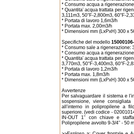
* Consumo acqua a rigenerazione:
* Quantita' acqua trattata per ri
3,111m3, 50°F-2,800m3, 60°F-2,
* Portata di lavoro 1,6m3/h
* Portata max. 2,00m3/h
* Dimensioni mm (LxPxH) 300 x 5
Specifiche del modello
15000106-0
* Consumo sale a rigenerazione: 3
* Consumo acqua a rigenerazione:
* Quantita' acqua trattata per ri
3,770m3, 50°F-3,400m3, 60°F-2,
* Portata di lavoro 1,2m3/h
* Portata max. 1,8m3/h
* Dimensioni mm (LxPxH) 300 x 5
Avvertenze
Per salvaguardare il sistema e l'i
sospensione, viene consigliata 
all'interno in polipropilene a f
superiore. (vedi codice - 0200101
IN-OUT 1'' con chiave e staffa
Polipropilene avvolto 9-3/4'' - 50 
>>
Esploso a: Cover frontale e 