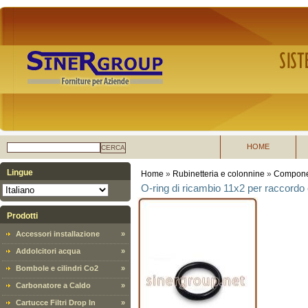
HOME
CERCA
Lingue
Home
»
Rubinetteria e colonnine
»
Componen
O-ring di ricambio 11x2 per raccordo 
Prodotti
Accessori installazione
»
Addolcitori acqua
»
Bombole e cilindri Co2
»
Carbonatore a Caldo
»
Cartucce Filtri Drop In
»