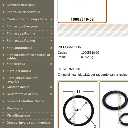
Cartucce ricaricabili
Centraline di controllo
Contenitori housings filtro
»
Filtri acqua Everpure
»
Filtri acqua Profine
»
Filtri acqua Refiner
»
INFORMAZIONI
Filtri autopulenti
»
Codice:
10005510-02
Filtri idrocicloni separatori di
Peso:
0.002 Kg
sabbia
»
Filtri in linea
»
DESCRIZIONE
Filtro per doccia
O-ring di ricambio 11x2 per raccordo canna rubinet
Filtro anticalcare per
lavatrice
Gasatori acqua
»
Generatore di ozono
»
Juissen Estrattore Succo
Membrane
Microfiltrazione
»
Osmosi Inversa commerciale