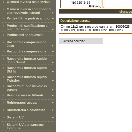
Osmosi Inversa residenziale
Osmosi inversa componenti
clicca su
elettrovalvole sensori
»
Pentek filtri e parti ricambio
»
Descrizione estesa
Prodotti di sanificazione e
O-ring 11x2 per raccordo canna art. 10003028
manutenzione
»
10005009, 10005010, 10005022, 10005023
Purificatori sopralavello
Articoli correlati
Raccordi a compressione
Jaco
»
Raccordi a compressione
»
Raccordi a innesto rapido
John Guest
»
Raccordi a innesto rapido
DM fit
»
Raccordi a innesto rapido
Twistloc
»
Raccordi, tubi e valvole in
ottone
»
Resine e masse filtranti
»
Refrigeratori acqua
»
Rubinetteria e colonnine
»
Sistemi UV
»
Sistemi UV per cartucce
Everpure