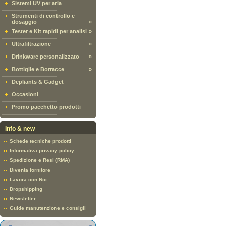
Sistemi UV per aria
Strumenti di controllo e
dosaggio
»
Tester e Kit rapidi per analisi
»
Ultrafiltrazione
»
Drinkware personalizzato
»
Bottiglie e Borracce
»
Depliants & Gadget
Occasioni
Promo pacchetto prodotti
Info & new
Schede tecniche prodotti
Informativa privacy policy
Spedizione e Resi (RMA)
Diventa fornitore
Lavora con Noi
Dropshipping
Newsletter
Guide manutenzione e consigli