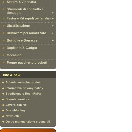
Sistemi UV per aria
Strumenti di controllo e
dosaggio
»
Tester e Kit rapidi per analisi
»
Ultrafiltrazione
»
Drinkware personalizzato
»
Bottiglie e Borracce
»
Depliants & Gadget
Occasioni
Promo pacchetto prodotti
Info & new
Schede tecniche prodotti
Informativa privacy policy
Spedizione e Resi (RMA)
Diventa fornitore
Lavora con Noi
Dropshipping
Newsletter
Guide manutenzione e consigli