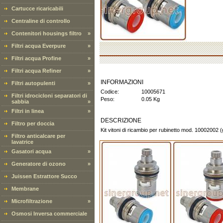
Cartucce ricaricabili
Centraline di controllo
Contenitori housings filtro
»
Filtri acqua Everpure
»
Filtri acqua Profine
»
Filtri acqua Refiner
»
INFORMAZIONI
Filtri autopulenti
»
Codice:
10005671
Filtri idrocicloni separatori di
Peso:
0.05 Kg
sabbia
»
Filtri in linea
»
DESCRIZIONE
Filtro per doccia
Kit vitoni di ricambio per rubinetto mod. 10002002 
Filtro anticalcare per
lavatrice
Gasatori acqua
»
Generatore di ozono
»
Juissen Estrattore Succo
Membrane
Microfiltrazione
»
Osmosi Inversa commerciale