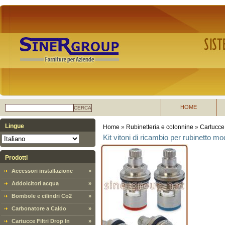
HOME
CERCA
Lingue
Home
»
Rubinetteria e colonnine
»
Cartucce 
Kit vitoni di ricambio per rubinetto 
Prodotti
Accessori installazione
»
Addolcitori acqua
»
Bombole e cilindri Co2
»
Carbonatore a Caldo
»
Cartucce Filtri Drop In
»