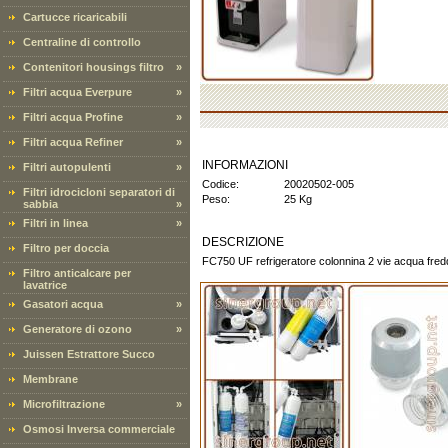
Cartucce ricaricabili
Centraline di controllo
Contenitori housings filtro
»
Filtri acqua Everpure
»
Filtri acqua Profine
»
Filtri acqua Refiner
»
INFORMAZIONI
Filtri autopulenti
»
Codice:
20020502-005
Filtri idrocicloni separatori di
Peso:
25 Kg
sabbia
»
Filtri in linea
»
DESCRIZIONE
Filtro per doccia
FC750 UF refrigeratore colonnina 2 vie acqua fredd
Filtro anticalcare per
lavatrice
Gasatori acqua
»
Generatore di ozono
»
Juissen Estrattore Succo
Membrane
Microfiltrazione
»
Osmosi Inversa commerciale