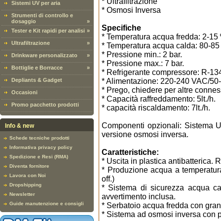
* Ultrafiltrazione
Sistemi UV per aria
* Osmosi Inversa
Strumenti di controllo e
dosaggio
»
Specifiche
Tester e Kit rapidi per analisi
»
* Temperatura acqua fredda: 2-15 
Ultrafiltrazione
»
* Temperatura acqua calda: 80-85
* Pressione min.: 2 bar.
Drinkware personalizzato
»
* Pressione max.: 7 bar.
Bottiglie e Borracce
»
* Refrigerante compressore: R-134
Depliants & Gadget
* Alimentazione: 220-240 VAC/50
* Prego, chiedere per altre connes
Occasioni
* Capacità raffreddamento: 5lt./h.
Promo pacchetto prodotti
* capacità riscaldamento: 7lt./h.
Componenti opzionali: Sistema UV 
Info & new
versione osmosi inversa.
Schede tecniche prodotti
Informativa privacy policy
Caratteristiche:
Spedizione e Resi (RMA)
* Uscita in plastica antibatterica. 
Diventa fornitore
* Produzione acqua a temperatur
Lavora con Noi
off.)
Dropshipping
* Sistema di sicurezza acqua cal
Newsletter
avvertimento inclusa.
Guide manutenzione e consigli
* Serbatoio acqua fredda con grand
* Sistema ad osmosi inversa con