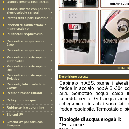
Osmosi Inversa residenziale
Osmosi inversa componenti
elettrovalvole sensori
»
Pentek filtri e parti ricambio
»
Prodotti di sanificazione e
manutenzione
»
Purificatori sopralavello
Raccordi a compressione
Jaco
»
Raccordi a compressione
»
Raccordi a innesto rapido
John Guest
»
Raccordi a innesto rapido
clicca su
DM fit
»
Raccordi a innesto rapido
Descrizione estesa
Twistloc
»
Cabinato in ABS, pannelli laterali
Raccordi, tubi e valvole in
ottone
»
fredda in acciaio inox AISI-304 co
aria. Serbatoio acqua calda 
Resine e masse filtranti
»
raffreddamento LG. L'acqua viene r
Refrigeratori acqua
»
collegamenti idraulici sono fatti
Rubinetteria e colonnine
»
fredda regolabile. Termostato di s
Sistemi UV
»
Tipologie di acqua erogabili:
Sistemi UV per cartucce
* Filtrazione
Everpure