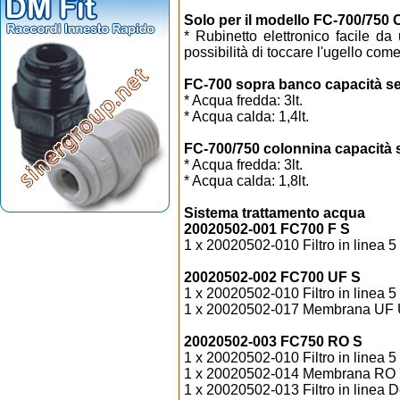
Solo per il modello FC-700/750
* Rubinetto elettronico facile d
possibilità di toccare l'ugello com
FC-700 sopra banco capacità se
* Acqua fredda: 3lt.
* Acqua calda: 1,4lt.
FC-700/750 colonnina capacità 
* Acqua fredda: 3lt.
* Acqua calda: 1,8lt.
Sistema trattamento acqua
20020502-001 FC700 F S
1 x 20020502-010 Filtro in linea 
20020502-002 FC700 UF S
1 x 20020502-010 Filtro in linea 
1 x 20020502-017 Membrana UF Ul
20020502-003 FC750 RO S
1 x 20020502-010 Filtro in linea 
1 x 20020502-014 Membrana RO 
1 x 20020502-013 Filtro in linea De