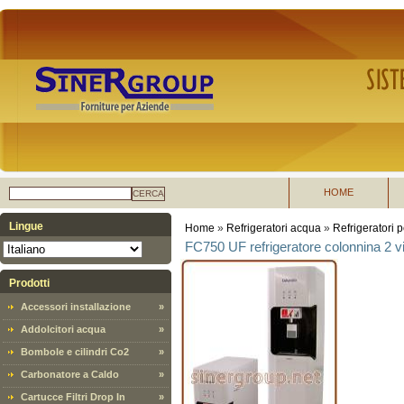
HOME
CERCA
Lingue
Home
»
Refrigeratori acqua
»
Refrigeratori p
FC750 UF refrigeratore colonnina 2 vi
Prodotti
Accessori installazione
»
Addolcitori acqua
»
Bombole e cilindri Co2
»
Carbonatore a Caldo
»
Cartucce Filtri Drop In
»