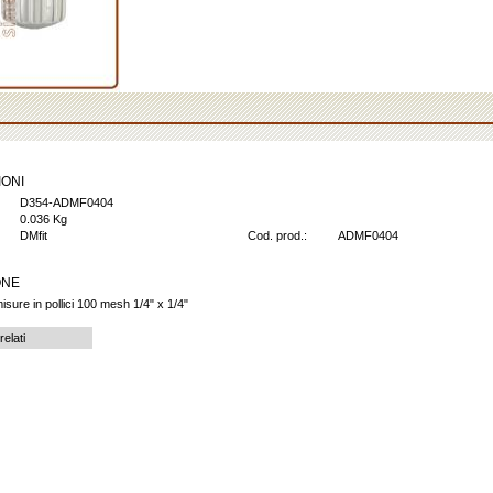
IONI
D354-ADMF0404
0.036 Kg
DMfit
Cod. prod.:
ADMF0404
ONE
misure in pollici 100 mesh 1/4" x 1/4"
relati