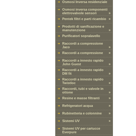
Osmosi Inversa residenziale
Osmosi inversa componenti
elettrovalvole sensori
»
Pentek filtri e parti ricambio
»
Prodotti di sanificazione e
manutenzione
»
Purificatori sopralavello
Raccordi a compressione
Jaco
»
Raccordi a compressione
»
Raccordi a innesto rapido
John Guest
»
Raccordi a innesto rapido
DM fit
»
Raccordi a innesto rapido
Twistloc
»
Raccordi, tubi e valvole in
ottone
»
Resine e masse filtranti
»
Refrigeratori acqua
»
Rubinetteria e colonnine
»
Sistemi UV
»
Sistemi UV per cartucce
Everpure