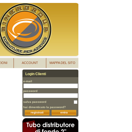
IONI
ACCOUNT
MAPPA DEL SITO
Login Clienti
e-mail
password
salva password
hai dimenticato la password?
registrati
entra