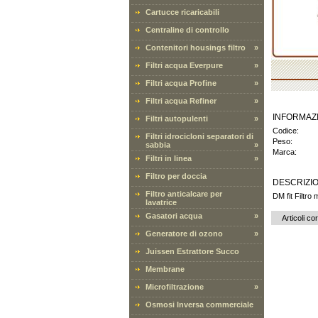
Cartucce ricaricabili
Centraline di controllo
Contenitori housings filtro
»
Filtri acqua Everpure
»
Filtri acqua Profine
»
Filtri acqua Refiner
»
INFORMAZ
Filtri autopulenti
»
Codice:
Filtri idrocicloni separatori di
Peso:
sabbia
»
Marca:
Filtri in linea
»
Filtro per doccia
DESCRIZI
Filtro anticalcare per
DM fit Filtro 
lavatrice
Gasatori acqua
»
Articoli cor
Generatore di ozono
»
Juissen Estrattore Succo
Membrane
Microfiltrazione
»
Osmosi Inversa commerciale