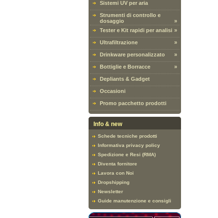
Sistemi UV per aria
Strumenti di controllo e
dosaggio
»
Tester e Kit rapidi per analisi
»
Ultrafiltrazione
»
Drinkware personalizzato
»
Bottiglie e Borracce
»
Depliants & Gadget
Occasioni
Promo pacchetto prodotti
Info & new
Schede tecniche prodotti
Informativa privacy policy
Spedizione e Resi (RMA)
Diventa fornitore
Lavora con Noi
Dropshipping
Newsletter
Guide manutenzione e consigli