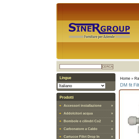
CERCA
Lingue
Home
»
Ra
DM fit Fi
Prodotti
Accessori installazione
»
Addolcitori acqua
»
Bombole e cilindri Co2
»
Carbonatore a Caldo
»
Cartucce Filtri Drop In
»