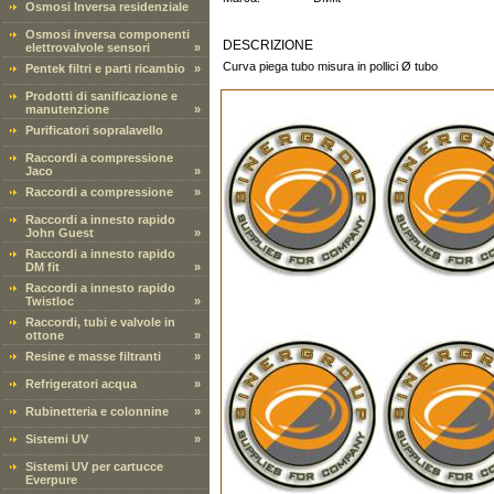
Osmosi Inversa residenziale
Osmosi inversa componenti
DESCRIZIONE
elettrovalvole sensori
»
Curva piega tubo misura in pollici Ø tubo
Pentek filtri e parti ricambio
»
Prodotti di sanificazione e
manutenzione
»
Purificatori sopralavello
Raccordi a compressione
Jaco
»
Raccordi a compressione
»
Raccordi a innesto rapido
John Guest
»
Raccordi a innesto rapido
DM fit
»
Raccordi a innesto rapido
Twistloc
»
Raccordi, tubi e valvole in
ottone
»
Resine e masse filtranti
»
Refrigeratori acqua
»
Rubinetteria e colonnine
»
Sistemi UV
»
Sistemi UV per cartucce
Everpure