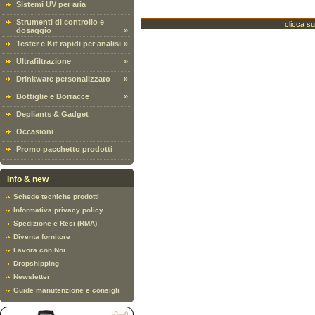
Sistemi UV per aria
Strumenti di controllo e
clicca su
dosaggio
»
Tester e Kit rapidi per analisi
»
Ultrafiltrazione
»
Drinkware personalizzato
»
Bottiglie e Borracce
»
Depliants & Gadget
Occasioni
Promo pacchetto prodotti
Info & new
Schede tecniche prodotti
Informativa privacy policy
Spedizione e Resi (RMA)
Diventa fornitore
Lavora con Noi
Dropshipping
Newsletter
Guide manutenzione e consigli