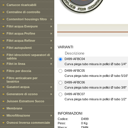
Cartucce ricaricabili
Centraline di controllo
Contenitori housings filtro
»
Filtri acqua Everpure
»
Filtri acqua Profine
»
Filtri acqua Refiner
»
VARIANTI
Filtri autopulenti
»
Descrizione
Filtri idrocicloni separatori di
sabbia
»
D499-AFBC04
Filtri in linea
»
Curva piega tubo misura in pollici Ø tubo 1/4"
D499-AFBC05
Filtro per doccia
Curva piega tubo misura in pollici Ø tubo 5/16
Filtro anticalcare per
lavatrice
D499-AFBC06
Gasatori acqua
»
Curva piega tubo misura in pollici Ø tubo 3/8"
Generatore di ozono
»
D499-AFBC07
Curva piega tubo misura in pollici Ø tubo 1/2"
Juissen Estrattore Succo
Membrane
INFORMAZIONI
Microfiltrazione
»
Codice:
D499
Osmosi Inversa commerciale
Peso:
0 Kg
Marca:
DMfit