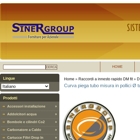
HOME
CERCA
Lingue
Home
»
Raccordi a innesto rapido DM fit
»
D
Curva piega tubo misura in pollici Ø 
Prodotti
Accessori installazione
»
Addolcitori acqua
»
Bombole e cilindri Co2
»
Carbonatore a Caldo
»
Cartucce Filtri Drop In
»