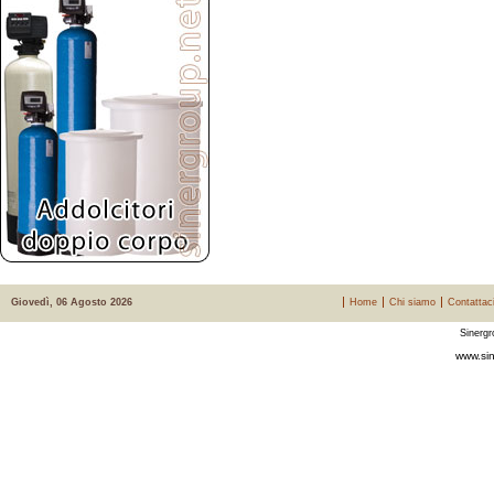
Giovedì, 06 Agosto 2026
Home
Chi siamo
Contattac
Sinergr
www.sin