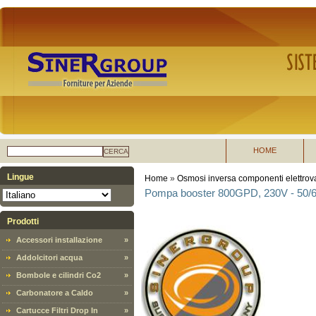
HOME
CERCA
Lingue
Home
»
Osmosi inversa componenti elettrova
Pompa booster 800GPD, 230V - 50/60Hz
Prodotti
Accessori installazione
»
Addolcitori acqua
»
Bombole e cilindri Co2
»
Carbonatore a Caldo
»
Cartucce Filtri Drop In
»