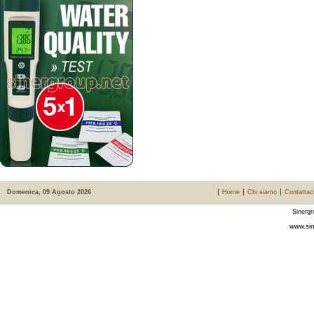
Domenica, 09 Agosto 2026
Home
Chi siamo
Contattac
Sinergr
www.sin