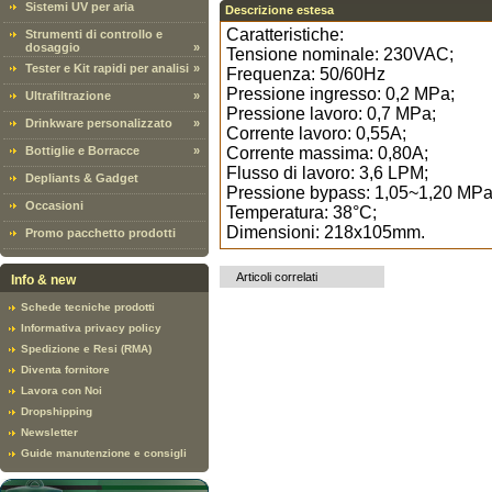
Sistemi UV per aria
Descrizione estesa
Caratteristiche:
Strumenti di controllo e
dosaggio
»
Tensione nominale: 230VAC;
Tester e Kit rapidi per analisi
»
Frequenza: 50/60Hz
Pressione ingresso: 0,2 MPa;
Ultrafiltrazione
»
Pressione lavoro: 0,7 MPa;
Drinkware personalizzato
»
Corrente lavoro: 0,55A;
Bottiglie e Borracce
»
Corrente massima: 0,80A;
Flusso di lavoro: 3,6 LPM;
Depliants & Gadget
Pressione bypass: 1,05~1,20 MPa
Occasioni
Temperatura: 38°C;
Dimensioni: 218x105mm.
Promo pacchetto prodotti
Articoli correlati
Info & new
Schede tecniche prodotti
Informativa privacy policy
Spedizione e Resi (RMA)
Diventa fornitore
Lavora con Noi
Dropshipping
Newsletter
Guide manutenzione e consigli