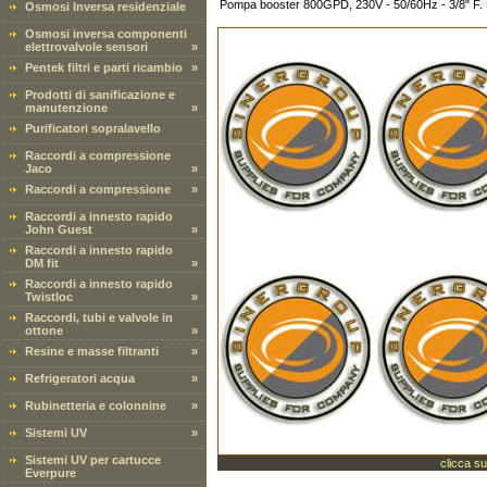
Pompa booster 800GPD, 230V - 50/60Hz - 3/8" F. NP
Osmosi Inversa residenziale
Osmosi inversa componenti
elettrovalvole sensori
»
Pentek filtri e parti ricambio
»
Prodotti di sanificazione e
manutenzione
»
Purificatori sopralavello
Raccordi a compressione
Jaco
»
Raccordi a compressione
»
Raccordi a innesto rapido
John Guest
»
Raccordi a innesto rapido
DM fit
»
Raccordi a innesto rapido
Twistloc
»
Raccordi, tubi e valvole in
ottone
»
Resine e masse filtranti
»
Refrigeratori acqua
»
Rubinetteria e colonnine
»
Sistemi UV
»
Sistemi UV per cartucce
clicca su
Everpure