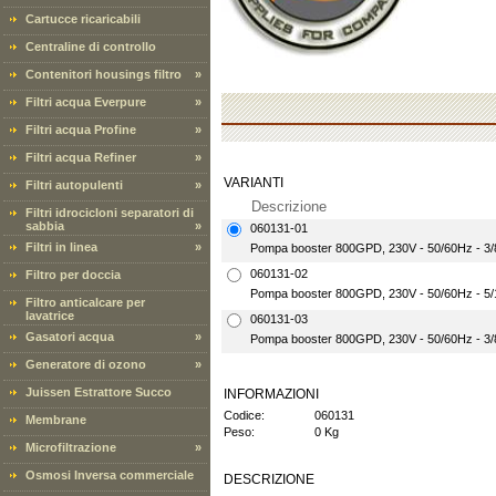
Cartucce ricaricabili
Centraline di controllo
Contenitori housings filtro
»
Filtri acqua Everpure
»
Filtri acqua Profine
»
Filtri acqua Refiner
»
VARIANTI
Filtri autopulenti
»
Descrizione
Filtri idrocicloni separatori di
sabbia
»
060131-01
Filtri in linea
»
Pompa booster 800GPD, 230V - 50/60Hz - 3/
060131-02
Filtro per doccia
Pompa booster 800GPD, 230V - 50/60Hz - 5/16
Filtro anticalcare per
lavatrice
060131-03
Gasatori acqua
»
Pompa booster 800GPD, 230V - 50/60Hz - 3/8"
Generatore di ozono
»
Juissen Estrattore Succo
INFORMAZIONI
Codice:
060131
Membrane
Peso:
0 Kg
Microfiltrazione
»
Osmosi Inversa commerciale
DESCRIZIONE