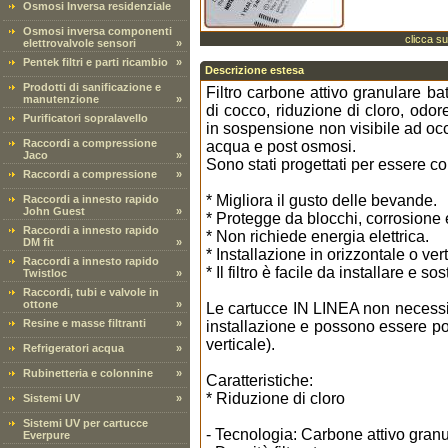
Osmosi Inversa residenziale
Osmosi inversa componenti
clicca su
elettrovalvole sensori
»
Pentek filtri e parti ricambio
»
Descrizione estesa
Prodotti di sanificazione e
Filtro carbone attivo granulare ba
manutenzione
»
di cocco, riduzione di cloro, odor
Purificatori sopralavello
in sospensione non visibile ad occ
Raccordi a compressione
acqua e post osmosi.
Jaco
»
Sono stati progettati per essere col
Raccordi a compressione
»
* Migliora il gusto delle bevande.
Raccordi a innesto rapido
John Guest
»
* Protegge da blocchi, corrosione 
Raccordi a innesto rapido
* Non richiede energia elettrica.
DM fit
»
* Installazione in orizzontale o vert
Raccordi a innesto rapido
* Il filtro è facile da installare e so
Twistloc
»
Raccordi, tubi e valvole in
ottone
»
Le cartucce IN LINEA non necessita
Resine e masse filtranti
»
installazione e possono essere pos
verticale).
Refrigeratori acqua
»
Rubinetteria e colonnine
»
Caratteristiche:
* Riduzione di cloro
Sistemi UV
»
Sistemi UV per cartucce
- Tecnologia: Carbone attivo gran
Everpure