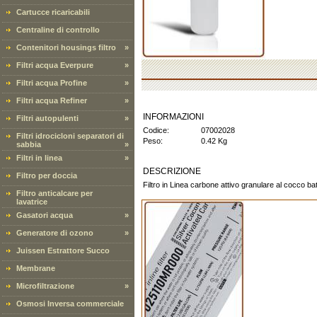
Cartucce ricaricabili
Centraline di controllo
Contenitori housings filtro
»
Filtri acqua Everpure
»
Filtri acqua Profine
»
Filtri acqua Refiner
»
INFORMAZIONI
Filtri autopulenti
»
Codice:
07002028
Filtri idrocicloni separatori di
Peso:
0.42 Kg
sabbia
»
Filtri in linea
»
DESCRIZIONE
Filtro per doccia
Filtro in Linea carbone attivo granulare al cocco ba
Filtro anticalcare per
lavatrice
Gasatori acqua
»
Generatore di ozono
»
Juissen Estrattore Succo
Membrane
Microfiltrazione
»
Osmosi Inversa commerciale