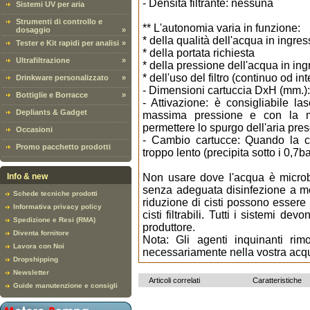
- Densità filtrante: nessuna
Sistemi UV per aria
Strumenti di controllo e
** L'autonomia varia in funzione:
dosaggio
»
* della qualità dell'acqua in ingre
Tester e Kit rapidi per analisi
»
* della portata richiesta
Ultrafiltrazione
»
* della pressione dell'acqua in in
* dell'uso del filtro (continuo od in
Drinkware personalizzato
»
- Dimensioni cartuccia DxH (mm.):
Bottiglie e Borracce
»
- Attivazione: è consigliabile las
Depliants & Gadget
massima pressione e con la m
permettere lo spurgo dell'aria pres
Occasioni
- Cambio cartucce: Quando la ca
Promo pacchetto prodotti
troppo lento (precipita sotto i 0,7b
Info & new
Non usare dove l'acqua è microb
senza adeguata disinfezione a mont
Schede tecniche prodotti
riduzione di cisti possono essere
Informativa privacy policy
cisti filtrabili. Tutti i sistemi d
Spedizione e Resi (RMA)
produttore.
Diventa fornitore
Nota: Gli agenti inquinanti ri
Lavora con Noi
necessariamente nella vostra acq
Dropshipping
Newsletter
Articoli correlati
Caratteristiche
Guide manutenzione e consigli