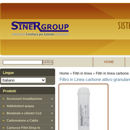
HOME
CERCA
Lingue
Home
»
Filtri in linea
»
Filtri in linea carbone 
Filtro in Linea carbone attivo granula
Prodotti
Accessori installazione
»
Addolcitori acqua
»
Bombole e cilindri Co2
»
Carbonatore a Caldo
»
Cartucce Filtri Drop In
»