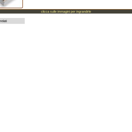
clicca sulle immagini per ingrandirle
relati