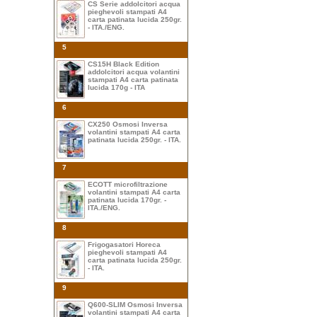
CS Serie addolcitori acqua
pieghevoli stampati A4
carta patinata lucida 250gr.
- ITA./ENG.
5
CS15H Black Edition
addolcitori acqua volantini
stampati A4 carta patinata
lucida 170g - ITA
6
CX250 Osmosi Inversa
volantini stampati A4 carta
patinata lucida 250gr. - ITA.
7
ECOTT microfiltrazione
volantini stampati A4 carta
patinata lucida 170gr. -
ITA./ENG.
8
Frigogasatori Horeca
pieghevoli stampati A4
carta patinata lucida 250gr.
- ITA.
9
Q600-SLIM Osmosi Inversa
volantini stampati A4 carta