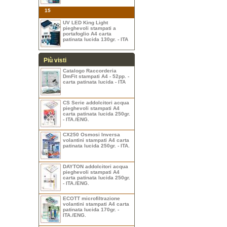
15
UV LED King Light
pieghevoli stampati a
portafoglio A4 carta
patinata lucida 130gr. - ITA
Più visti
Catalogo Raccorderia
DmFit stampati A4 - 52pp. -
carta patinata lucida - ITA
CS Serie addolcitori acqua
pieghevoli stampati A4
carta patinata lucida 250gr.
- ITA./ENG.
CX250 Osmosi Inversa
volantini stampati A4 carta
patinata lucida 250gr. - ITA.
DAYTON addolcitori acqua
pieghevoli stampati A4
carta patinata lucida 250gr.
- ITA./ENG.
ECOTT microfiltrazione
volantini stampati A4 carta
patinata lucida 170gr. -
ITA./ENG.