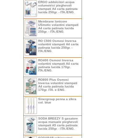
ERGO addolcitori acqua
volumetrici pieghevoli
stampati A4 carta patinata
lucida 250gr. - ITA./ENG.
Membrane Ionicore
USmotic volantini stampati
A4 carta patinata lucida
250gr. - ITA./ENG.
RO C500 Osmosi Inversa
volantini stampati A4 carta
patinata lucida 250gr. -
ITA./ENG.
RO400 Osmosi Inversa
volantini stampati A4 carta
patinata lucida 170gr.
ITA./ENG.
RO800 Plus Osmosi
Inversa volantini stampati
A4 carta patinata lucida
170gr. ITA. e ENG.
Sinergroup penna a sfera
col. blue
SODA BREEZY S gasatore
acqua manuale pieghevoli
stampati A5 carta patinata
lucida 250gr. - ITA./ENG.
SODABAR refrigeratori