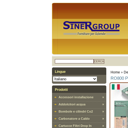
CERCA
Lingue
Home
»
De
RO800 Plu
Prodotti
Accessori installazione
»
Addolcitori acqua
»
Bombole e cilindri Co2
»
Carbonatore a Caldo
»
Cartucce Filtri Drop In
»