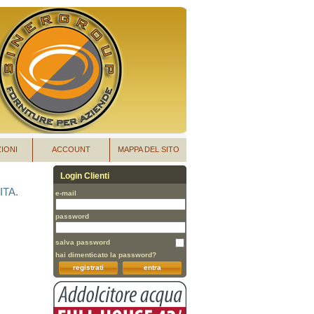
IONI
ACCOUNT
MAPPA DEL SITO
Login Clienti
ITA.
e-mail
password
salva password
hai dimenticato la password?
registrati
entra