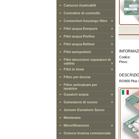
Cartucce ricaricabili
Centraline di controllo
Contenitori housings filtro
»
Filtri acqua Everpure
»
Filtri acqua Profine
»
Filtri acqua Refiner
»
INFORMAZ
Filtri autopulenti
»
Codice:
Filtri idrocicloni separatori di
Peso:
sabbia
»
Filtri in linea
»
DESCRIZI
Filtro per doccia
RO800 Plus Os
Filtro anticalcare per
lavatrice
Gasatori acqua
»
Generatore di ozono
»
Juissen Estrattore Succo
Membrane
Microfiltrazione
»
Osmosi Inversa commerciale