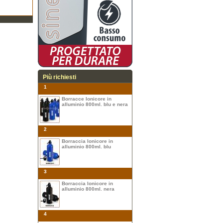
Più richiesti
1
Borracce Ionicore in
alluminio 800ml. blu e nera
2
Borraccia Ionicore in
alluminio 800ml. blu
3
Borraccia Ionicore in
alluminio 800ml. nera
4