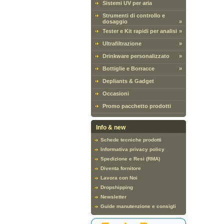
Sistemi UV per aria
Strumenti di controllo e
dosaggio
»
Tester e Kit rapidi per analisi
»
Ultrafiltrazione
»
Drinkware personalizzato
»
Bottiglie e Borracce
»
Depliants & Gadget
Occasioni
Promo pacchetto prodotti
Info & new
Schede tecniche prodotti
Informativa privacy policy
Spedizione e Resi (RMA)
Diventa fornitore
Lavora con Noi
Dropshipping
Newsletter
Guide manutenzione e consigli