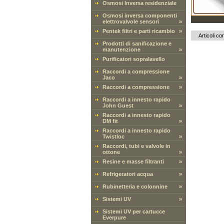
Osmosi Inversa residenziale
Osmosi inversa componenti
elettrovalvole sensori
»
Pentek filtri e parti ricambio
»
Articoli cor
Prodotti di sanificazione e
manutenzione
»
Purificatori sopralavello
Raccordi a compressione
Jaco
»
Raccordi a compressione
»
Raccordi a innesto rapido
John Guest
»
Raccordi a innesto rapido
DM fit
»
Raccordi a innesto rapido
Twistloc
»
Raccordi, tubi e valvole in
ottone
»
Resine e masse filtranti
»
Refrigeratori acqua
»
Rubinetteria e colonnine
»
Sistemi UV
»
Sistemi UV per cartucce
Everpure