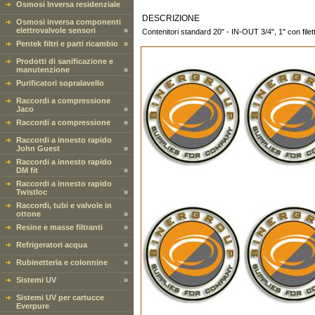
Osmosi Inversa residenziale
DESCRIZIONE
Osmosi inversa componenti
elettrovalvole sensori
»
Contenitori standard 20" - IN-OUT 3/4", 1" con filett
Pentek filtri e parti ricambio
»
Prodotti di sanificazione e
manutenzione
»
Purificatori sopralavello
Raccordi a compressione
Jaco
»
Raccordi a compressione
»
Raccordi a innesto rapido
John Guest
»
Raccordi a innesto rapido
DM fit
»
Raccordi a innesto rapido
Twistloc
»
Raccordi, tubi e valvole in
ottone
»
Resine e masse filtranti
»
Refrigeratori acqua
»
Rubinetteria e colonnine
»
Sistemi UV
»
Sistemi UV per cartucce
Everpure