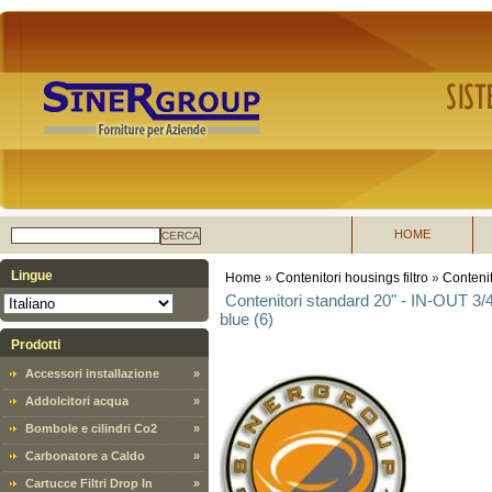
HOME
CERCA
Lingue
Home
»
Contenitori housings filtro
»
Conteni
Contenitori standard 20" - IN-OUT 3/4",
blue (6)
Prodotti
Accessori installazione
»
Addolcitori acqua
»
Bombole e cilindri Co2
»
Carbonatore a Caldo
»
Cartucce Filtri Drop In
»