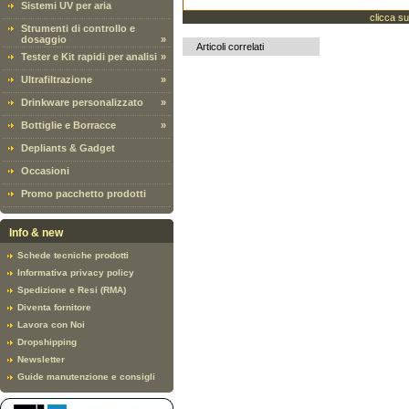
Sistemi UV per aria
clicca su
Strumenti di controllo e
dosaggio
»
Articoli correlati
Tester e Kit rapidi per analisi
»
Ultrafiltrazione
»
Drinkware personalizzato
»
Bottiglie e Borracce
»
Depliants & Gadget
Occasioni
Promo pacchetto prodotti
Info & new
Schede tecniche prodotti
Informativa privacy policy
Spedizione e Resi (RMA)
Diventa fornitore
Lavora con Noi
Dropshipping
Newsletter
Guide manutenzione e consigli