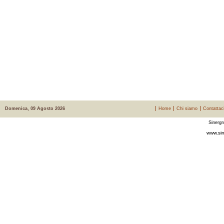
Domenica, 09 Agosto 2026
Home
Chi siamo
Contattac
Sinergr
www.sin