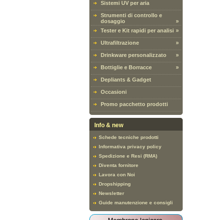
Sistemi UV per aria
Strumenti di controllo e
dosaggio
»
Tester e Kit rapidi per analisi
»
Ultrafiltrazione
»
Drinkware personalizzato
»
Bottiglie e Borracce
»
Depliants & Gadget
Occasioni
Promo pacchetto prodotti
Info & new
Schede tecniche prodotti
Informativa privacy policy
Spedizione e Resi (RMA)
Diventa fornitore
Lavora con Noi
Dropshipping
Newsletter
Guide manutenzione e consigli