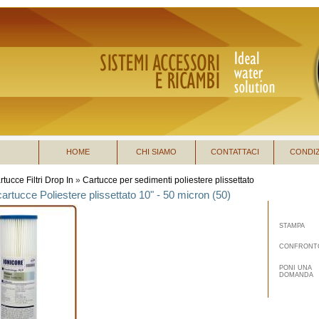
HOME
CHI SIAMO
CONTATTACI
CONDIZ
rtucce Filtri Drop In
»
Cartucce per sedimenti poliestere plissettato
cartucce Poliestere plissettato 10" - 50 micron (50)
STAMPA
CONFRONT
PONI UNA
DOMANDA