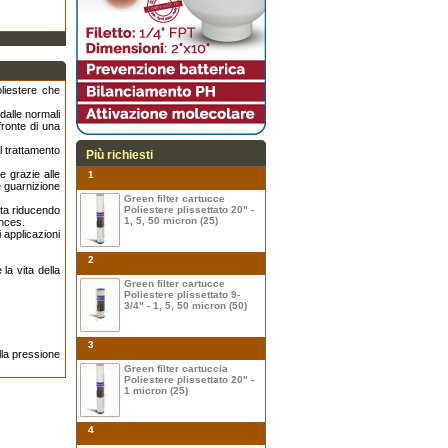
liestere che
 dalle normali
fronte di una
al trattamento
Più richiesti
e grazie alle
1
e guarnizione
Green filter cartucce
ata riducendo
Poliestere plissettato 20" -
1, 5, 50 micron (25)
ances.
 applicazioni
2
la vita della
Green filter cartucce
Poliestere plissettato 9-
3/4" - 1, 5, 50 micron (50)
3
lla pressione
Green filter cartuccia
Poliestere plissettato 20" -
1 micron (25)
4