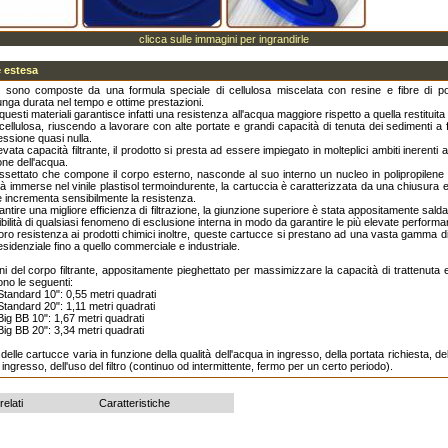
clicca sulle immagini per ingrandirle
 estesa
 sono composte da una formula speciale di cellulosa miscelata con resine e fibre di po
unga durata nel tempo e ottime prestazioni.
questi materiali garantisce infatti una resistenza all'acqua maggiore rispetto a quella restituita
cellulosa, riuscendo a lavorare con alte portate e grandi capacità di tenuta dei sedimenti a 
essione quasi nulla.
evata capacità filtrante, il prodotto si presta ad essere impiegato in molteplici ambiti inerenti 
ione dell'acqua.
lissettato che compone il corpo esterno, nasconde al suo interno un nucleo in polipropilene 
à immerse nel vinile plastisol termoindurente, la cartuccia è caratterizzata da una chiusura 
 incrementa sensibilmente la resistenza.
arantire una migliore efficienza di filtrazione, la giunzione superiore è stata appositamente sald
ibilità di qualsiasi fenomeno di esclusione interna in modo da garantire le più elevate perform
loro resistenza ai prodotti chimici inoltre, queste cartucce si prestano ad una vasta gamma di
esidenziale fino a quello commerciale e industriale.
i del corpo filtrante, appositamente pieghettato per massimizzare la capacità di trattenuta e 
ono le seguenti:
Standard 10": 0,55 metri quadrati
Standard 20": 1,11 metri quadrati
Big BB 10": 1,67 metri quadrati
Big BB 20": 3,34 metri quadrati
delle cartucce varia in funzione della qualità dell'acqua in ingresso, della portata richiesta, de
 ingresso, dell'uso del filtro (continuo od intermittente, fermo per un certo periodo).
relati
Caratteristiche