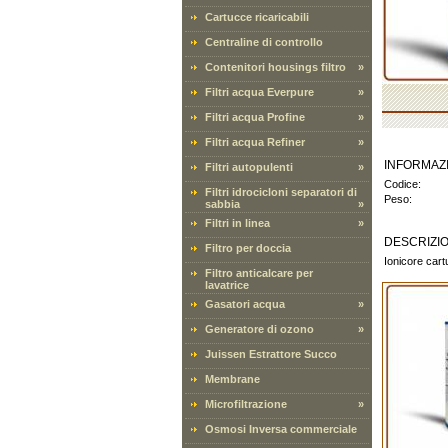
Cartucce ricaricabili
Centraline di controllo
Contenitori housings filtro
»
Filtri acqua Everpure
»
Filtri acqua Profine
»
Filtri acqua Refiner
»
INFORMAZ
Filtri autopulenti
»
Codice:
Filtri idrocicloni separatori di
Peso:
sabbia
»
Filtri in linea
»
DESCRIZI
Filtro per doccia
Ionicore cart
Filtro anticalcare per
lavatrice
Gasatori acqua
»
Generatore di ozono
»
Juissen Estrattore Succo
Membrane
Microfiltrazione
»
Osmosi Inversa commerciale