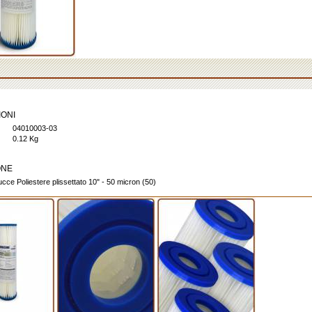
IONI
04010003-03
0.12 Kg
ONE
ucce Poliestere plissettato 10" - 50 micron (50)