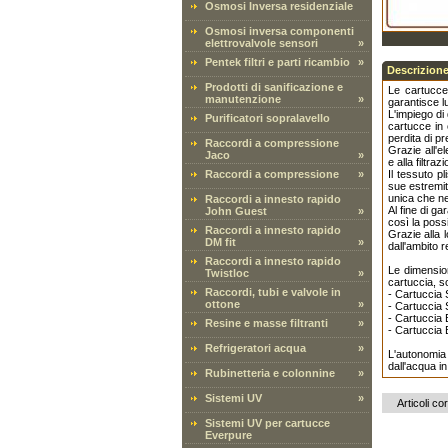
Osmosi Inversa residenziale
Osmosi inversa componenti
elettrovalvole sensori
»
Pentek filtri e parti ricambio
»
Descrizione
Prodotti di sanificazione e
Le cartucce
manutenzione
»
garantisce l
L'impiego di 
Purificatori sopralavello
cartucce in 
perdita di pr
Raccordi a compressione
Grazie all'el
Jaco
»
e alla filtraz
Raccordi a compressione
»
Il tessuto p
sue estremit
unica che ne
Raccordi a innesto rapido
Al fine di g
John Guest
»
così la poss
Raccordi a innesto rapido
Grazie alla 
DM fit
»
dall'ambito r
Raccordi a innesto rapido
Le dimension
Twistloc
»
cartuccia, s
Raccordi, tubi e valvole in
- Cartuccia 
ottone
»
- Cartuccia 
- Cartuccia 
Resine e masse filtranti
»
- Cartuccia 
Refrigeratori acqua
»
L'autonomia 
dall'acqua in
Rubinetteria e colonnine
»
Sistemi UV
»
Articoli cor
Sistemi UV per cartucce
Everpure