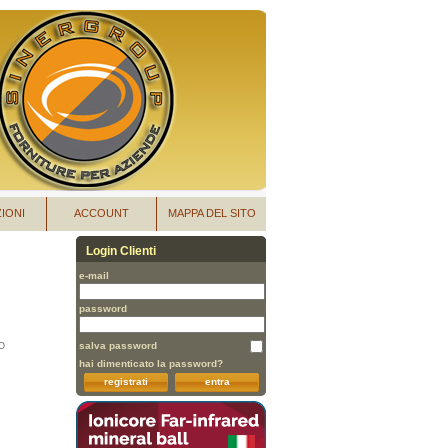
IONI
ACCOUNT
MAPPA DEL SITO
Login Clienti
e-mail
password
salva password
O
hai dimenticato la password?
registrati
entra