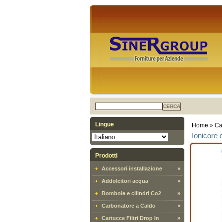
CERCA
Lingue
Home
»
Ca
Ionicore 
Prodotti
Accessori installazione
»
Addolcitori acqua
»
Bombole e cilindri Co2
»
Carbonatore a Caldo
»
Cartucce Filtri Drop In
»