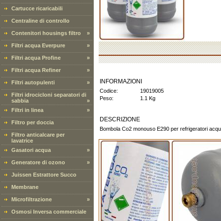
Cartucce ricaricabili
Centraline di controllo
Contenitori housings filtro
»
Filtri acqua Everpure
»
Filtri acqua Profine
»
Filtri acqua Refiner
»
INFORMAZIONI
Filtri autopulenti
»
Codice:
19019005
Filtri idrocicloni separatori di
Peso:
1.1 Kg
sabbia
»
Filtri in linea
»
DESCRIZIONE
Filtro per doccia
Bombola Co2 monouso E290 per refrigeratori acqua
Filtro anticalcare per
lavatrice
Gasatori acqua
»
Generatore di ozono
»
Juissen Estrattore Succo
Membrane
Microfiltrazione
»
Osmosi Inversa commerciale