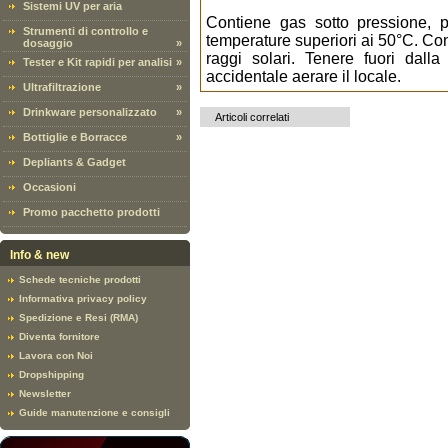
Sistemi UV per aria
Contiene gas sotto pressione, 
Strumenti di controllo e
temperature superiori ai 50°C. Con
dosaggio
»
raggi solari. Tenere fuori dalla
Tester e Kit rapidi per analisi
»
accidentale aerare il locale.
Ultrafiltrazione
»
Drinkware personalizzato
»
Articoli correlati
Bottiglie e Borracce
»
Depliants & Gadget
Occasioni
Promo pacchetto prodotti
Info & new
Schede tecniche prodotti
Informativa privacy policy
Spedizione e Resi (RMA)
Diventa fornitore
Lavora con Noi
Dropshipping
Newsletter
Guide manutenzione e consigli