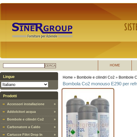
HOME
CERCA
Lingue
Home
»
Bombole e cilindri Co2
»
Bombole 
Bombola Co2 monouso E290 per refrig
Prodotti
Accessori installazione
»
Addolcitori acqua
»
Bombole e cilindri Co2
»
Carbonatore a Caldo
»
Cartucce Filtri Drop In
»