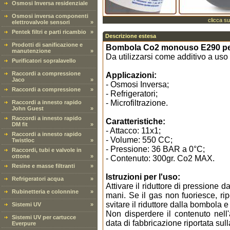
Osmosi Inversa residenziale
Osmosi inversa componenti
clicca su
elettrovalvole sensori
»
Pentek filtri e parti ricambio
»
Descrizione estesa
Prodotti di sanificazione e
Bombola Co2 monouso E290 per 
manutenzione
»
Da utilizzarsi come additivo a uso
Purificatori sopralavello
Raccordi a compressione
Applicazioni:
Jaco
»
- Osmosi Inversa;
Raccordi a compressione
»
- Refrigeratori;
- Microfiltrazione.
Raccordi a innesto rapido
John Guest
»
Raccordi a innesto rapido
Caratteristiche:
DM fit
»
- Attacco: 11x1;
Raccordi a innesto rapido
- Volume: 550 CC;
Twistloc
»
- Pressione: 36 BAR a 0°C;
Raccordi, tubi e valvole in
ottone
»
- Contenuto: 300gr. Co2 MAX.
Resine e masse filtranti
»
Istruzioni per l'uso:
Refrigeratori acqua
»
Attivare il riduttore di pressione
Rubinetteria e colonnine
»
mani. Se il gas non fuoriesce, ri
svitare il riduttore dalla bombola e 
Sistemi UV
»
Non disperdere il contenuto nell
Sistemi UV per cartucce
data di fabbricazione riportata sul
Everpure