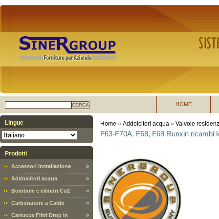
HOME
CERCA
Lingue
Home
»
Addolcitori acqua
»
Valvole residenz
F63-F70A, F68, F69 Runxin ricambi ki
Prodotti
Accessori installazione
»
Addolcitori acqua
»
Bombole e cilindri Co2
»
Carbonatore a Caldo
»
Cartucce Filtri Drop In
»