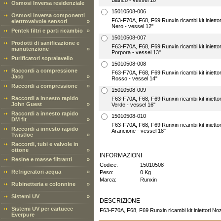
Bianco - vessel 10"
Osmosi Inversa residenziale
15010508-006
Osmosi inversa componenti
F63-F70A, F68, F69 Runxin ricambi kit iniett
elettrovalvole sensori
»
Nero - vessel 12"
Pentek filtri e parti ricambio
»
15010508-007
Prodotti di sanificazione e
F63-F70A, F68, F69 Runxin ricambi kit iniett
manutenzione
»
Porpora - vessel 13"
Purificatori sopralavello
15010508-008
Raccordi a compressione
F63-F70A, F68, F69 Runxin ricambi kit iniett
Jaco
»
Rosso - vessel 14"
Raccordi a compressione
»
15010508-009
Raccordi a innesto rapido
F63-F70A, F68, F69 Runxin ricambi kit iniett
John Guest
»
Verde - vessel 16"
Raccordi a innesto rapido
15010508-010
DM fit
»
F63-F70A, F68, F69 Runxin ricambi kit iniett
Raccordi a innesto rapido
Arancione - vessel 18"
Twistloc
»
Raccordi, tubi e valvole in
ottone
»
INFORMAZIONI
Resine e masse filtranti
»
Codice:
15010508
Refrigeratori acqua
»
Peso:
0 Kg
Marca:
Runxin
Rubinetteria e colonnine
»
Sistemi UV
»
DESCRIZIONE
Sistemi UV per cartucce
F63-F70A, F68, F69 Runxin ricambi kit iniettori N
Everpure