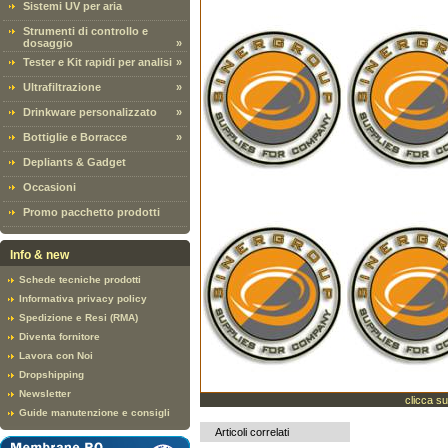
Sistemi UV per aria
Strumenti di controllo e
dosaggio
»
Tester e Kit rapidi per analisi
»
Ultrafiltrazione
»
Drinkware personalizzato
»
Bottiglie e Borracce
»
Depliants & Gadget
Occasioni
Promo pacchetto prodotti
Info & new
Schede tecniche prodotti
Informativa privacy policy
Spedizione e Resi (RMA)
Diventa fornitore
Lavora con Noi
Dropshipping
Newsletter
clicca su
Guide manutenzione e consigli
Articoli correlati