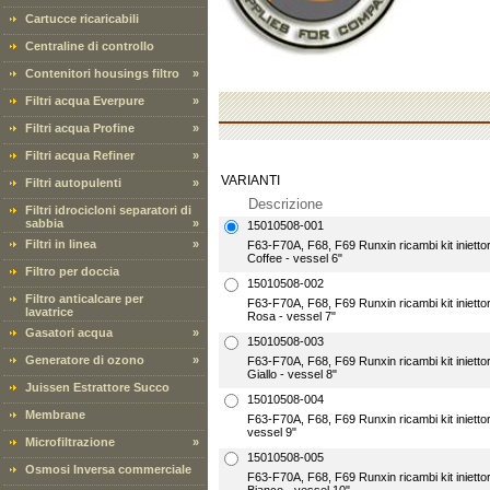
Cartucce ricaricabili
Centraline di controllo
Contenitori housings filtro
»
Filtri acqua Everpure
»
Filtri acqua Profine
»
Filtri acqua Refiner
»
VARIANTI
Filtri autopulenti
»
Descrizione
Filtri idrocicloni separatori di
sabbia
»
15010508-001
Filtri in linea
»
F63-F70A, F68, F69 Runxin ricambi kit iniett
Coffee - vessel 6"
Filtro per doccia
15010508-002
Filtro anticalcare per
F63-F70A, F68, F69 Runxin ricambi kit iniett
lavatrice
Rosa - vessel 7"
Gasatori acqua
»
15010508-003
Generatore di ozono
»
F63-F70A, F68, F69 Runxin ricambi kit iniett
Giallo - vessel 8"
Juissen Estrattore Succo
15010508-004
Membrane
F63-F70A, F68, F69 Runxin ricambi kit inietto
vessel 9"
Microfiltrazione
»
15010508-005
Osmosi Inversa commerciale
F63-F70A, F68, F69 Runxin ricambi kit iniett