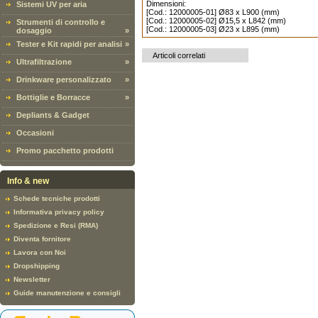
Dimensioni:
Sistemi UV per aria
[Cod.: 12000005-01] Ø83 x L900 (mm)
[Cod.: 12000005-02] Ø15,5 x L842 (mm)
Strumenti di controllo e
[Cod.: 12000005-03] Ø23 x L895 (mm)
dosaggio
»
Tester e Kit rapidi per analisi
»
Articoli correlati
Ultrafiltrazione
»
Drinkware personalizzato
»
Bottiglie e Borracce
»
Depliants & Gadget
Occasioni
Promo pacchetto prodotti
Info & new
Schede tecniche prodotti
Informativa privacy policy
Spedizione e Resi (RMA)
Diventa fornitore
Lavora con Noi
Dropshipping
Newsletter
Guide manutenzione e consigli