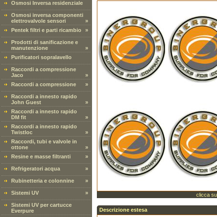
Osmosi Inversa residenziale
Osmosi inversa componenti
elettrovalvole sensori
»
Pentek filtri e parti ricambio
»
Prodotti di sanificazione e
manutenzione
»
Purificatori sopralavello
Raccordi a compressione
Jaco
»
Raccordi a compressione
»
Raccordi a innesto rapido
John Guest
»
Raccordi a innesto rapido
DM fit
»
Raccordi a innesto rapido
Twistloc
»
Raccordi, tubi e valvole in
ottone
»
Resine e masse filtranti
»
Refrigeratori acqua
»
Rubinetteria e colonnine
»
Sistemi UV
»
clicca su
Sistemi UV per cartucce
Descrizione estesa
Everpure