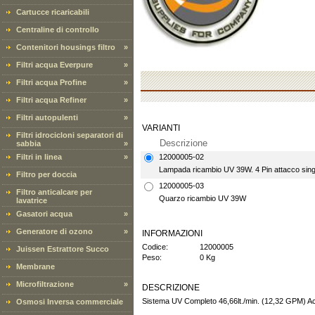
Cartucce ricaricabili
Centraline di controllo
Contenitori housings filtro
»
Filtri acqua Everpure
»
Filtri acqua Profine
»
Filtri acqua Refiner
»
Filtri autopulenti
»
VARIANTI
Filtri idrocicloni separatori di
Descrizione
sabbia
»
Filtri in linea
»
12000005-02
Lampada ricambio UV 39W. 4 Pin attacco sing
Filtro per doccia
12000005-03
Filtro anticalcare per
Quarzo ricambio UV 39W
lavatrice
Gasatori acqua
»
Generatore di ozono
»
INFORMAZIONI
Codice:
12000005
Juissen Estrattore Succo
Peso:
0 Kg
Membrane
Microfiltrazione
»
DESCRIZIONE
Sistema UV Completo 46,66lt./min. (12,32 GPM) Ac
Osmosi Inversa commerciale