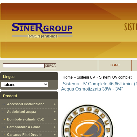
HOME
CERCA
Lingue
Home
»
Sistemi UV
»
Sistemi UV completi
Sistema UV Completo 46,66lt./min. (1
Acqua Osmotizzata 39W - 3/4"
Prodotti
Accessori installazione
»
Addolcitori acqua
»
Bombole e cilindri Co2
»
Carbonatore a Caldo
»
Cartucce Filtri Drop In
»