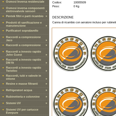
Osmosi Inversa residenziale
Codice:
10005509
Peso:
0 Kg
Osmosi inversa componenti
elettrovalvole sensori
»
Pentek filtri e parti ricambio
»
DESCRIZIONE
Canna di ricambio con aeratore incluso per rubine
Prodotti di sanificazione e
manutenzione
»
Purificatori sopralavello
Raccordi a compressione
Jaco
»
Raccordi a compressione
»
Raccordi a innesto rapido
John Guest
»
Raccordi a innesto rapido
DM fit
»
Raccordi a innesto rapido
Twistloc
»
Raccordi, tubi e valvole in
ottone
»
Resine e masse filtranti
»
Refrigeratori acqua
»
Rubinetteria e colonnine
»
Sistemi UV
»
Sistemi UV per cartucce
Everpure