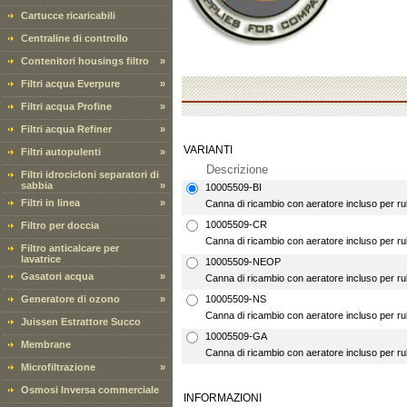
Cartucce ricaricabili
Centraline di controllo
Contenitori housings filtro
»
Filtri acqua Everpure
»
Filtri acqua Profine
»
Filtri acqua Refiner
»
VARIANTI
Filtri autopulenti
»
Descrizione
Filtri idrocicloni separatori di
sabbia
»
10005509-BI
Filtri in linea
»
Canna di ricambio con aeratore incluso per ru
10005509-CR
Filtro per doccia
Canna di ricambio con aeratore incluso per r
Filtro anticalcare per
lavatrice
10005509-NEOP
Gasatori acqua
»
Canna di ricambio con aeratore incluso per 
Generatore di ozono
»
10005509-NS
Canna di ricambio con aeratore incluso per r
Juissen Estrattore Succo
10005509-GA
Membrane
Canna di ricambio con aeratore incluso per r
Microfiltrazione
»
Osmosi Inversa commerciale
INFORMAZIONI