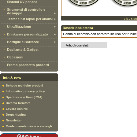
Sistemi UV per aria
Strumenti di controllo e
dosaggio
»
clicca su
Tester e Kit rapidi per analisi
»
Ultrafiltrazione
»
Descrizione estesa
Canna di ricambio con aeratore incluso per rubin
Drinkware personalizzato
»
Bottiglie e Borracce
»
Articoli correlati
Depliants & Gadget
Occasioni
Promo pacchetto prodotti
Info & new
Schede tecniche prodotti
Informativa privacy policy
Spedizione e Resi (RMA)
Diventa fornitore
Lavora con Noi
Dropshipping
Newsletter
Guide manutenzione e consigli