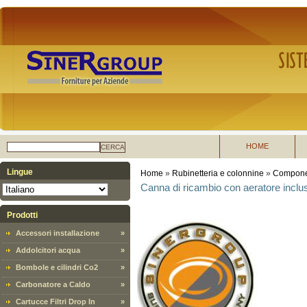
HOME
CERCA
Lingue
Home
»
Rubinetteria e colonnine
»
Componen
Canna di ricambio con aeratore inclu
Prodotti
Accessori installazione
»
Addolcitori acqua
»
Bombole e cilindri Co2
»
Carbonatore a Caldo
»
Cartucce Filtri Drop In
»